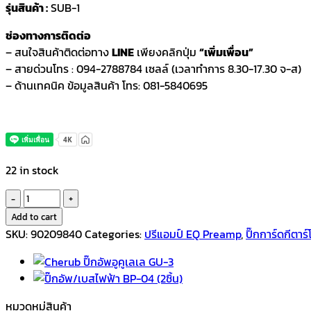
รุ่นสินค้า :
SUB-1
ช่องทางการติดต่อ
– สนใจสินค้าติดต่อทาง
LINE
เพียงคลิกปุ่ม
“เพิ่มเพื่อน”
– สายด่วนโทร : 094-2788784 เซลล์ (เวลาทำการ 8.30-17.30 จ-ส)
– ด้านเทคนิค ข้อมูลสินค้า โทร: 081-5840695
22 in stock
ปิ๊
กอัพ
Add to cart
กีตาร์
SKU:
90209840
Categories:
ปรีแอมป์ EQ Preamp
,
ปิ๊กการ์ดกีตาร์
MERITE
SUB-
1
Pickup
หมวดหมู่สินค้า