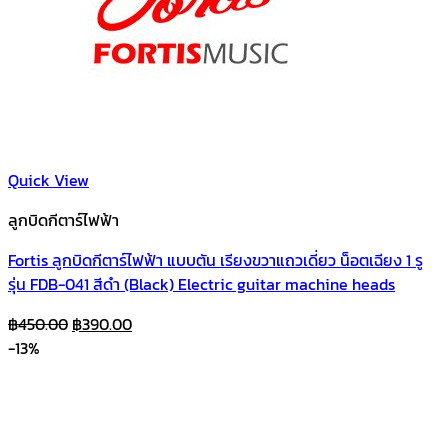
Quick View
ลูกบิดกีตาร์ไฟฟ้า
Fortis ลูกบิดกีตาร์ไฟฟ้า แบบตัน เรียงขวาแถวเดี่ยว น็อตเฉียง 1 รู
รุ่น FDB-041 สีดำ (Black) Electric guitar machine heads
Original
Current
฿
450.00
฿
390.00
price
price
-13%
was:
is:
฿450.00.
฿390.00.