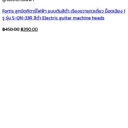
Fortis ลูกบิดกีตาร์ไฟฟ้า แบบตันสีดำ เรียงขวาแถวเดี่ยว น็อตเฉียง 1
รู รุ่น S-QN-33R สีดำ Electric guitar machine heads
Original
Current
฿
450.00
฿
390.00
price
price
was:
is:
฿450.00.
฿390.00.