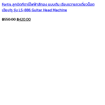
Fortis ลูกบิดกีตาร์ไฟฟ้าสีทอง แบบตัน เรียงขวาแถวเดี่ยวน็อต
เฉียง1รู รุ่น LS-886 Guitar Head Machine
Original
Current
฿
550.00
฿
420.00
price
price
was:
is:
฿550.00.
฿420.00.