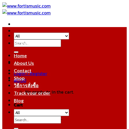
Skip
to
content
Search
หมวดหมู่สินค้า
for:
Home
About Us
Contact
Login / Register
Shop
฿
0.00
วิธีการสั่งซื้อ
No products in the cart.
Track your order
Blog
Cart
No products in the cart.
Search
for: