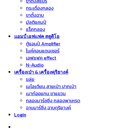
ขาตั้งสแนร์
กระเดื่องกลอง
ขาตั้งฉาบ
มัลติแคมป์
แร็คกลอง
แอมป์ เอฟแฟค สตูดิโอ
ตู้แอมป์ Amplifier
ไมค์คอนแดนเซอร์
เอฟแฟค effect
N-Audio
เครื่องเป่า & เครื่องดุริยางค์
ขลุ่ย
เมโลเดียน สายเป่า ปากเป่า
เมาท์ออแกน ขาแขวน
กลองมาร์ชชิ่ง กลองพาเหรด
ฉาบมาร์ชิ่ง ฉาบดุริยางค์
Login
หมวดหมู่สินค้า