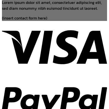
Lorem ipsum dolor sit amet, consectetuer adipiscing elit,
sed diam nonummy nibh euismod tincidunt ut laoreet.
(insert contact form here)