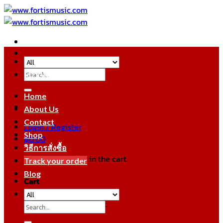
Skip
to
content
Search
หมวดหมู่สินค้า
for:
Home
About Us
Contact
Login / Register
Shop
฿
0.00
วิธีการสั่งซื้อ
No products in the cart.
Track your order
Blog
Cart
No products in the cart.
Search
for: