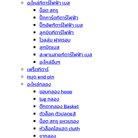
อะไหล่กีตาร์ไฟฟ้า เบส
น็อต สกรู
ปิ๊กการ์ดกีตาร์ไฟฟ้า
ปิ๊กอัพกีตาร์ไฟฟ้า เบส
ลูกบิดกีตาร์ไฟฟ้า
โวลลุ่ม ฝาครอบ
ลูกบิดเบส
สะพานสายกีตาร์ไฟฟ้า เบส
อะไหล่อื่นๆ
เฟร็ตกีตาร์
หมุด end pin
อะไหล่กลอง
ขอบกลอง hoop
lug กลอง
ตุ๊กตากลอง Basket
ตัวล็อค ตัวปลดแส้
น็อต สกรู แหวนรอง
หัวล็อคไฮแฮต cluth
ขากลอง