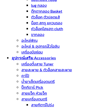
lug กลอง
ตุ๊กตากลอง Basket
ตัวล็อค ตัวปลดแส้
น็อต สกรู แหวนรอง
หัวล็อคไฮแฮต cluth
ขากลอง
อะไหล่พิณ
อะไหล่ & อุปกรณ์ไวโอลิน
เครื่องมือซ่อม
อุปกรณ์เสริม Accessories
เครื่องตั้งสาย Tuner
สายสะพาย & ตัวล็อคสายสะพาย
คาโป้
น้ำยาเช็ดเครื่องดนตรี
ปิ๊กกีตาร์ Pick
สายแจ็ค หัวแจ็ค
สายเครื่องดนตรี
สายกีตาร์โปร่ง