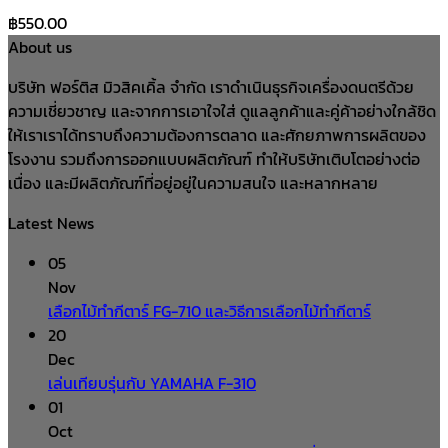
฿
550.00
About us
บริษัท ฟอร์ติส มิวสิคเคิ้ล จำกัด เราดำเนินธุรกิจเครื่องดนตรีด้วย
ความเชี่ยวชาญ และจากการเอาใจใส่ ดูแลลูกค้าและคู่ค้าอย่างใกล้ชิด
ให้เราเราได้ทราบถึงความต้องการตลาด และศักยภาพการผลิตของ
โรงงาน รวมถึงการออกแบบผลิตภัณฑ์ ทำให้บริษัทเติบโตอย่างต่อ
เนื่อง และมีผลิตภัณฑ์ที่อยู่อยู่ในความสนใจ และหลากหลาย
Latest News
05
Nov
เลือกไม้ทำกีตาร์ FG-710 และวิธีการเลือกไม้ทำกีตาร์
20
Dec
เล่นเทียบรุ่นกับ YAMAHA F-310
01
Oct