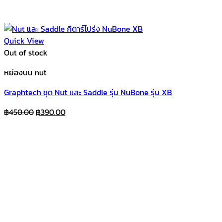
Quick View
Out of stock
หย่องบน nut
Graphtech ชุด Nut และ Saddle รุ่น NuBone รุ่น XB
Original
Current
฿
450.00
฿
390.00
price
price
was:
is:
฿450.00.
฿390.00.