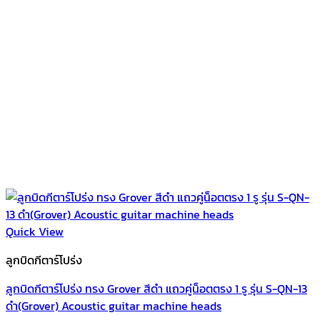
Quick View
ลูกบิดกีตาร์โปร่ง
ลูกบิดกีตาร์โปร่ง ทรง Grover สีดำ แถวคู่น็อตตรง 1 รู รุ่น S-QN-13
ดำ(Grover) Acoustic guitar machine heads