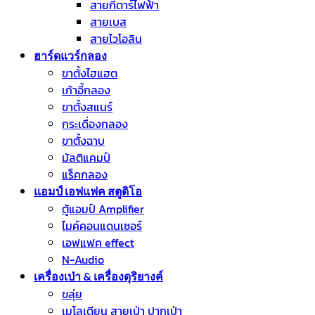
สายกีตาร์ไฟฟ้า
สายเบส
สายไวโอลิน
ฮาร์ดแวร์กลอง
ขาตั้งไฮแฮต
เก้าอี้กลอง
ขาตั้งสแนร์
กระเดื่องกลอง
ขาตั้งฉาบ
มัลติแคมป์
แร็คกลอง
แอมป์ เอฟแฟค สตูดิโอ
ตู้แอมป์ Amplifier
ไมค์คอนแดนเซอร์
เอฟแฟค effect
N-Audio
เครื่องเป่า & เครื่องดุริยางค์
ขลุ่ย
เมโลเดียน สายเป่า ปากเป่า