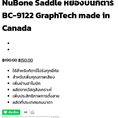
NuBone Saddle หย่องบนกีตาร์
BC-9122 GraphTech made in
Canada
Original
Current
฿
190.00
฿
150.00
price
price
ใช้สำหรับกีตาร์โปร่งทุกยี่ห้อ
was:
is:
สำหรับเพิ่มคุณภาพเสียง
฿190.00.
฿150.00.
เพิ่มย่านฮาโมนิค
ผลิตจากวัสดุสังเคราะห์
เพิ่มประสิทธิภาพการตั้งสาย
ผลิตที่ประเทศแคนนาดา