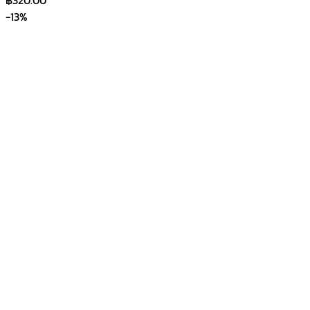
฿
320.00
-13%