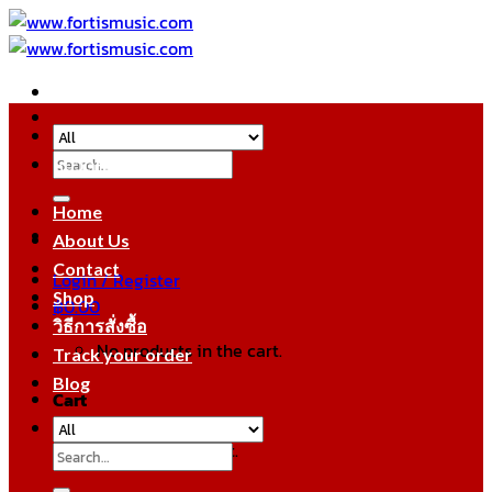
Skip
to
content
Search
หมวดหมู่สินค้า
for:
Home
About Us
Contact
Login / Register
Shop
฿
0.00
วิธีการสั่งซื้อ
No products in the cart.
Track your order
Blog
Cart
No products in the cart.
Search
for: