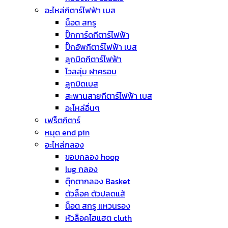
อะไหล่กีตาร์ไฟฟ้า เบส
น็อต สกรู
ปิ๊กการ์ดกีตาร์ไฟฟ้า
ปิ๊กอัพกีตาร์ไฟฟ้า เบส
ลูกบิดกีตาร์ไฟฟ้า
โวลลุ่ม ฝาครอบ
ลูกบิดเบส
สะพานสายกีตาร์ไฟฟ้า เบส
อะไหล่อื่นๆ
เฟร็ตกีตาร์
หมุด end pin
อะไหล่กลอง
ขอบกลอง hoop
lug กลอง
ตุ๊กตากลอง Basket
ตัวล็อค ตัวปลดแส้
น็อต สกรู แหวนรอง
หัวล็อคไฮแฮต cluth