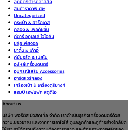
ลูกบิดกีต้าร์คลาสสิค
สินค้าราคาพิเศษ
Uncategorized
กระเป๋า & ฮาร์ดเคส
กลอง & เพอคัชชั่น
กีตาร์ อูคูเลเล่ ไวโอลิน
ขลุ่ยเพียงออ
ขาตั้ง & เก้าอี้
คีย์บอร์ด & เปียโน
อะไหล่เครื่องดนตรี
อุปกรณ์เสริม Accessories
ฮาร์ดแวร์กลอง
เครื่องเป่า & เครื่องดุริยางค์
แอมป์ เอฟแฟค สตูดิโอ
About us
บริษัท ฟอร์ติส มิวสิคเคิ้ล จำกัด เราดำเนินธุรกิจเครื่องดนตรีด้วย
ความเชี่ยวชาญ และจากการเอาใจใส่ ดูแลลูกค้าและคู่ค้าอย่างใกล้ชิด
ให้เราเราได้ทราบถึงความต้องการตลาด และศักยภาพการผลิตของ