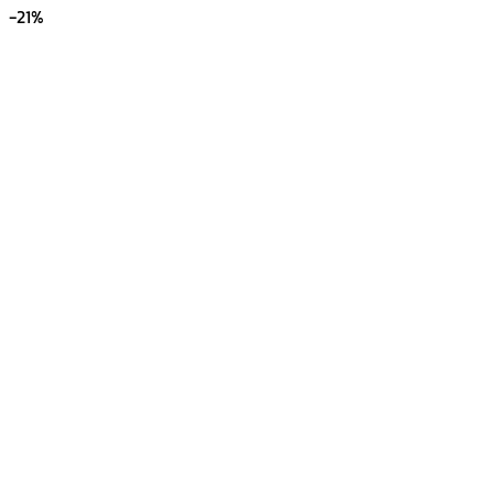
price
price
-21%
was:
is:
฿450.00.
฿390.00.