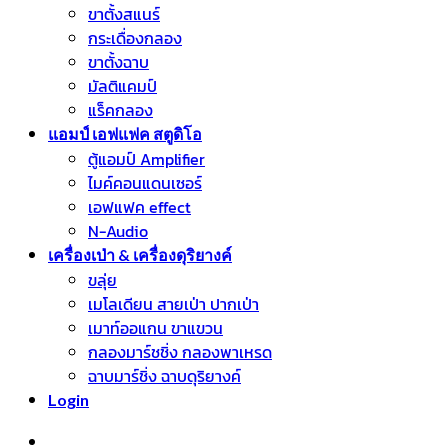
ขาตั้งสแนร์
กระเดื่องกลอง
ขาตั้งฉาบ
มัลติแคมป์
แร็คกลอง
แอมป์ เอฟแฟค สตูดิโอ
ตู้แอมป์ Amplifier
ไมค์คอนแดนเซอร์
เอฟแฟค effect
N-Audio
เครื่องเป่า & เครื่องดุริยางค์
ขลุ่ย
เมโลเดียน สายเป่า ปากเป่า
เมาท์ออแกน ขาแขวน
กลองมาร์ชชิ่ง กลองพาเหรด
ฉาบมาร์ชิ่ง ฉาบดุริยางค์
Login
หมวดหมู่สินค้า