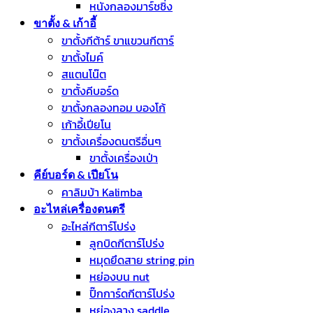
หนังกลองมาร์ชชิ่ง
ขาตั้ง & เก้าอี้
ขาตั้งกีต้าร์ ขาแขวนกีตาร์
ขาตั้งไมค์
สแตนโน๊ต
ขาตั้งคีบอร์ด
ขาตั้งกลองทอม บองโก้
เก้าอี้เปียโน
ขาตั้งเครื่องดนตรีอื่นๆ
ขาตั้งเครื่องเป่า
คีย์บอร์ด & เปียโน
คาลิมบ้า Kalimba
อะไหล่เครื่องดนตรี
อะไหล่กีตาร์โปร่ง
ลูกบิดกีตาร์โปร่ง
หมุดยึดสาย string pin
หย่องบน nut
ปิ๊กการ์ดกีตาร์โปร่ง
หย่องลาง saddle