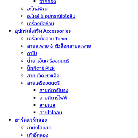
ขากลอง
อะไหล่พิณ
อะไหล่ & อุปกรณ์ไวโอลิน
เครื่องมือซ่อม
อุปกรณ์เสริม Accessories
เครื่องตั้งสาย Tuner
สายสะพาย & ตัวล็อคสายสะพาย
คาโป้
น้ำยาเช็ดเครื่องดนตรี
ปิ๊กกีตาร์ Pick
สายแจ็ค หัวแจ็ค
สายเครื่องดนตรี
สายกีตาร์โปร่ง
สายกีตาร์ไฟฟ้า
สายเบส
สายไวโอลิน
ฮาร์ดแวร์กลอง
ขาตั้งไฮแฮต
เก้าอี้กลอง