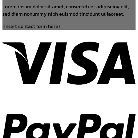
Lorem ipsum dolor sit amet, consectetuer adipiscing elit,
sed diam nonummy nibh euismod tincidunt ut laoreet.
(insert contact form here)