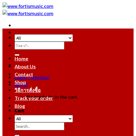
Skip
to
content
Search
หมวดหมู่สินค้า
for:
Home
About Us
Contact
Login / Register
Shop
฿
0.00
วิธีการสั่งซื้อ
No products in the cart.
Track your order
Blog
Cart
No products in the cart.
Search
for: