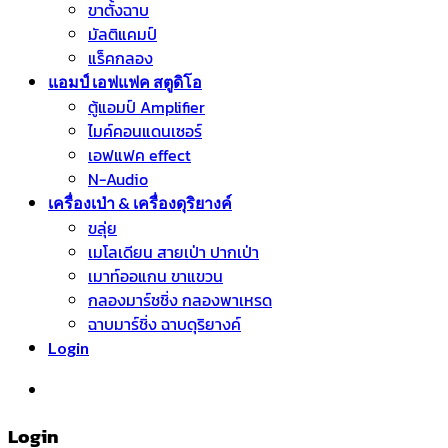
ขาตั้งฉาบ
มัลติแคมป์
แร็คกลอง
แอมป์ เอฟแฟค สตูดิโอ
ตู้แอมป์ Amplifier
ไมค์คอนแดนเซอร์
เอฟแฟค effect
N-Audio
เครื่องเป่า & เครื่องดุริยางค์
ขลุ่ย
เมโลเดียน สายเป่า ปากเป่า
เมาท์ออแกน ขาแขวน
กลองมาร์ชชิ่ง กลองพาเหรด
ฉาบมาร์ชิ่ง ฉาบดุริยางค์
Login
หมวดหมู่สินค้า
Login