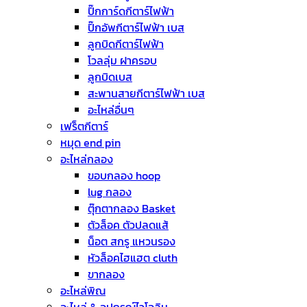
ปิ๊กการ์ดกีตาร์ไฟฟ้า
ปิ๊กอัพกีตาร์ไฟฟ้า เบส
ลูกบิดกีตาร์ไฟฟ้า
โวลลุ่ม ฝาครอบ
ลูกบิดเบส
สะพานสายกีตาร์ไฟฟ้า เบส
อะไหล่อื่นๆ
เฟร็ตกีตาร์
หมุด end pin
อะไหล่กลอง
ขอบกลอง hoop
lug กลอง
ตุ๊กตากลอง Basket
ตัวล็อค ตัวปลดแส้
น็อต สกรู แหวนรอง
หัวล็อคไฮแฮต cluth
ขากลอง
อะไหล่พิณ