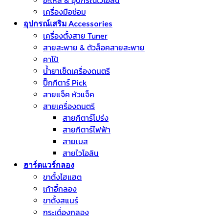
อะไหล่ & อุปกรณ์ไวโอลิน
เครื่องมือซ่อม
อุปกรณ์เสริม Accessories
เครื่องตั้งสาย Tuner
สายสะพาย & ตัวล็อคสายสะพาย
คาโป้
น้ำยาเช็ดเครื่องดนตรี
ปิ๊กกีตาร์ Pick
สายแจ็ค หัวแจ็ค
สายเครื่องดนตรี
สายกีตาร์โปร่ง
สายกีตาร์ไฟฟ้า
สายเบส
สายไวโอลิน
ฮาร์ดแวร์กลอง
ขาตั้งไฮแฮต
เก้าอี้กลอง
ขาตั้งสแนร์
กระเดื่องกลอง