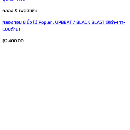
กลอง & เพอคัชชั่น
กลองทอม 8 นิ้ว ไม้ Poplar : UPBEAT / ฺBLACK BLAST (สีดำ-เทา-
แบบด้าน)
฿
2,400.00