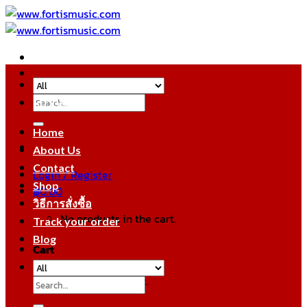
Skip
to
content
Search
หมวดหมู่สินค้า
for:
Home
About Us
Contact
Login / Register
Shop
฿
0.00
วิธีการสั่งซื้อ
No products in the cart.
Track your order
Blog
Cart
No products in the cart.
Search
for: