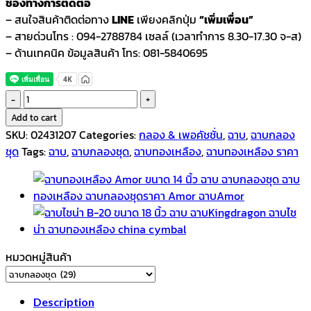
ช่องทางการติดต่อ
– สนใจสินค้าติดต่อทาง
LINE
เพียงคลิกปุ่ม
“เพิ่มเพื่อน”
– สายด่วนโทร : 094-2788784 เซลล์ (เวลาทำการ 8.30-17.30 จ-ส)
– ด้านเทคนิค ข้อมูลสินค้า โทร: 081-5840695
ฉาบ
ทอง
Add to cart
เหลือง
SKU:
02431207
Categories:
กลอง & เพอคัชชั่น
,
ฉาบ
,
ฉาบกลอง
B8X-
ชุด
Tags:
ฉาบ
,
ฉาบกลองชุด
,
ฉาบทองเหลือง
,
ฉาบทองเหลือง ราคา
RIDE
ขนาด
20
นิ้ว
quantity
หมวดหมู่สินค้า
Description