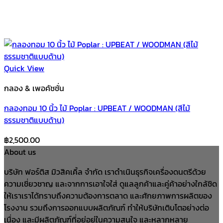
Quick View
กลอง & เพอคัชชั่น
กลองทอม 10 นิ้ว ไม้ Poplar : UPBEAT / WOODMAN (สีไม้
ธรรมชาติแบบด้าน)
฿
2,500.00
About us
บริษัท ฟอร์ติส มิวสิคเคิ้ล จำกัด เราดำเนินธุรกิจเครื่องดนตรีด้วย
ความเชี่ยวชาญ และจากการเอาใจใส่ ดูแลลูกค้าและคู่ค้าอย่างใกล้ชิด
ให้เราเราได้ทราบถึงความต้องการตลาด และศักยภาพการผลิตของ
โรงงาน รวมถึงการออกแบบผลิตภัณฑ์ ทำให้บริษัทเติบโตอย่างต่อ
เนื่อง และมีผลิตภัณฑ์ที่อยู่อยู่ในความสนใจ และหลากหลาย