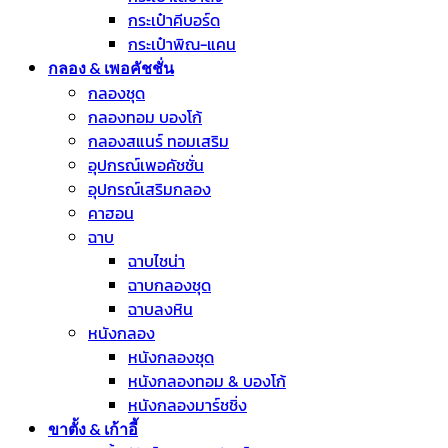
กระเป๋าคีบอร์ด
กระเป๋าพิณ-แคน
กลอง & เพอคัชชั่น
กลองชุด
กลองทอม บองโก้
กลองสแนร์ ทอมเสริม
อุปกรณ์เพอคัชชั่น
อุปกรณ์เสริมกลอง
คาฮอน
ฉาบ
ฉาบไชน่า
ฉาบกลองชุด
ฉาบลงหิน
หนังกลอง
หนังกลองชุด
หนังกลองทอม & บองโก้
หนังกลองมาร์ชชิ่ง
ขาตั้ง & เก้าอี้