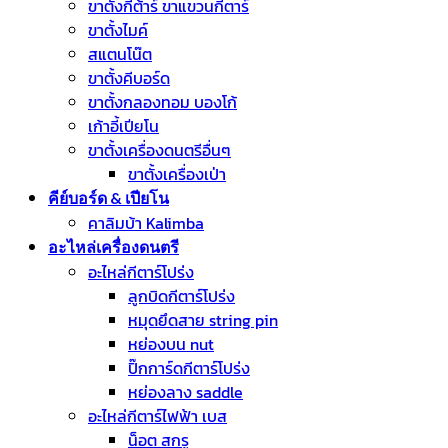
ขาตั้งกีต้าร์ ขาแขวนกีตาร์
ขาตั้งไมค์
สแตนโน๊ต
ขาตั้งคีบอร์ด
ขาตั้งกลองทอม บองโก้
เก้าอี้เปียโน
ขาตั้งเครื่องดนตรีอื่นๆ
ขาตั้งเครื่องเป่า
คีย์บอร์ด & เปียโน
คาลิมบ้า Kalimba
อะไหล่เครื่องดนตรี
อะไหล่กีตาร์โปร่ง
ลูกบิดกีตาร์โปร่ง
หมุดยึดสาย string pin
หย่องบน nut
ปิ๊กการ์ดกีตาร์โปร่ง
หย่องลาง saddle
อะไหล่กีตาร์ไฟฟ้า เบส
น็อต สกรู