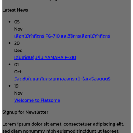
Latest News
05
Nov
เลือกไม้ทำกีตาร์ FG-710 และวิธีการเลือกไม้ทำกีตาร์
20
Dec
เล่นเทียบรุ่นกับ YAMAHA F-310
01
Oct
วัสดุซับในและกันกระแทกของกระเป๋าใส่เครื่องดนตรี
19
Nov
Welcome to Flatsome
Signup for Newsletter
Lorem ipsum dolor sit amet, consectetuer adipiscing elit,
sed diam nonummy nibh euismod tincidunt ut laoreet.