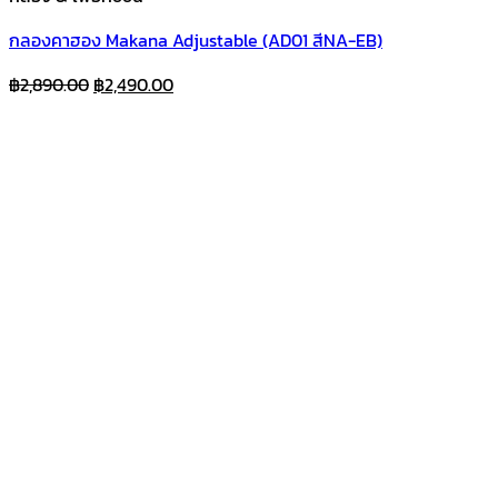
กลองคาฮอง Makana Adjustable (AD01 สีNA-EB)
Original
Current
฿
2,890.00
฿
2,490.00
price
price
was:
is:
฿2,890.00.
฿2,490.00.