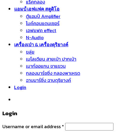
แร็คกลอง
แอมป์ เอฟแฟค สตูดิโอ
ตู้แอมป์ Amplifier
ไมค์คอนแดนเซอร์
เอฟแฟค effect
N-Audio
เครื่องเป่า & เครื่องดุริยางค์
ขลุ่ย
เมโลเดียน สายเป่า ปากเป่า
เมาท์ออแกน ขาแขวน
กลองมาร์ชชิ่ง กลองพาเหรด
ฉาบมาร์ชิ่ง ฉาบดุริยางค์
Login
หมวดหมู่สินค้า
Login
Username or email address
*