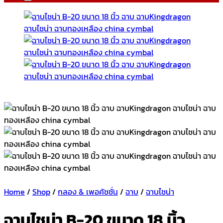
Home
/
Shop
/
กลอง & เพอคัชชั่น
/
ฉาบ
/
ฉาบไชน่า
ฉาบไชน่า B-20 ขนาด 18 นิ้ว