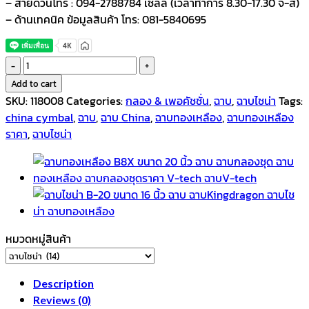
– สายด่วนโทร : 094-2788784 เซลล์ (เวลาทำการ 8.30-17.30 จ-ส)
– ด้านเทคนิค ข้อมูลสินค้า โทร: 081-5840695
ฉาบ
ไช
Add to cart
น่า
SKU:
118008
Categories:
กลอง & เพอคัชชั่น
,
ฉาบ
,
ฉาบไชน่า
Tags:
B-
china cymbal
,
ฉาบ
,
ฉาบ China
,
ฉาบทองเหลือง
,
ฉาบทองเหลือง
20
ราคา
,
ฉาบไชน่า
ขนาด
18
นิ้ว
quantity
หมวดหมู่สินค้า
Description
Reviews (0)