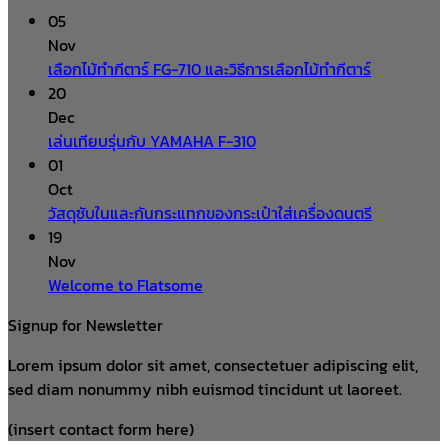
05
Nov
เลือกไม้ทำกีตาร์ FG-710 และวิธีการเลือกไม้ทำกีตาร์
20
Dec
เล่นเทียบรุ่นกับ YAMAHA F-310
01
Oct
วัสดุซับในและกันกระแทกของกระเป๋าใส่เครื่องดนตรี
19
Nov
Welcome to Flatsome
Signup for Newsletter
Lorem ipsum dolor sit amet, consectetuer adipiscing elit,
sed diam nonummy nibh euismod tincidunt ut laoreet.
(insert contact form here)