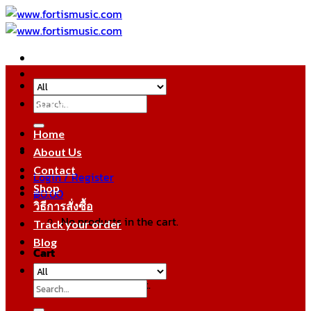
Skip
to
content
Search
หมวดหมู่สินค้า
for:
Home
About Us
Contact
Login / Register
Shop
฿
0.00
วิธีการสั่งซื้อ
No products in the cart.
Track your order
Blog
Cart
No products in the cart.
Search
for: