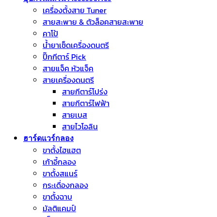
เครื่องตั้งสาย Tuner
สายสะพาย & ตัวล็อคสายสะพาย
คาโป้
น้ำยาเช็ดเครื่องดนตรี
ปิ๊กกีตาร์ Pick
สายแจ็ค หัวแจ็ค
สายเครื่องดนตรี
สายกีตาร์โปร่ง
สายกีตาร์ไฟฟ้า
สายเบส
สายไวโอลิน
ฮาร์ดแวร์กลอง
ขาตั้งไฮแฮต
เก้าอี้กลอง
ขาตั้งสแนร์
กระเดื่องกลอง
ขาตั้งฉาบ
มัลติแคมป์