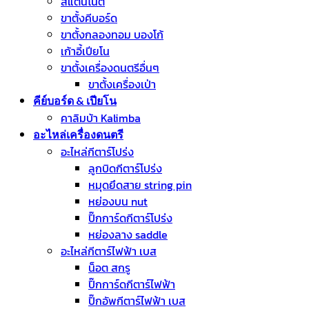
สแตนโน๊ต
ขาตั้งคีบอร์ด
ขาตั้งกลองทอม บองโก้
เก้าอี้เปียโน
ขาตั้งเครื่องดนตรีอื่นๆ
ขาตั้งเครื่องเป่า
คีย์บอร์ด & เปียโน
คาลิมบ้า Kalimba
อะไหล่เครื่องดนตรี
อะไหล่กีตาร์โปร่ง
ลูกบิดกีตาร์โปร่ง
หมุดยึดสาย string pin
หย่องบน nut
ปิ๊กการ์ดกีตาร์โปร่ง
หย่องลาง saddle
อะไหล่กีตาร์ไฟฟ้า เบส
น็อต สกรู
ปิ๊กการ์ดกีตาร์ไฟฟ้า
ปิ๊กอัพกีตาร์ไฟฟ้า เบส