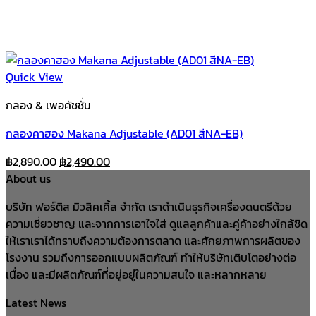
Quick View
กลอง & เพอคัชชั่น
กลองคาฮอง Makana Adjustable (AD01 สีNA-EB)
Original
Current
฿
2,890.00
฿
2,490.00
price
price
About us
was:
is:
บริษัท ฟอร์ติส มิวสิคเคิ้ล จำกัด เราดำเนินธุรกิจเครื่องดนตรีด้วย
฿2,890.00.
฿2,490.00.
ความเชี่ยวชาญ และจากการเอาใจใส่ ดูแลลูกค้าและคู่ค้าอย่างใกล้ชิด
ให้เราเราได้ทราบถึงความต้องการตลาด และศักยภาพการผลิตของ
โรงงาน รวมถึงการออกแบบผลิตภัณฑ์ ทำให้บริษัทเติบโตอย่างต่อ
เนื่อง และมีผลิตภัณฑ์ที่อยู่อยู่ในความสนใจ และหลากหลาย
Latest News