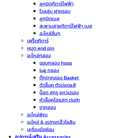
ลูกบิดกีตาร์ไฟฟ้า
โวลลุ่ม ฝาครอบ
ลูกบิดเบส
สะพานสายกีตาร์ไฟฟ้า เบส
อะไหล่อื่นๆ
เฟร็ตกีตาร์
หมุด end pin
อะไหล่กลอง
ขอบกลอง hoop
lug กลอง
ตุ๊กตากลอง Basket
ตัวล็อค ตัวปลดแส้
น็อต สกรู แหวนรอง
หัวล็อคไฮแฮต cluth
ขากลอง
อะไหล่พิณ
อะไหล่ & อุปกรณ์ไวโอลิน
เครื่องมือซ่อม
อุปกรณ์เสริม Accessories