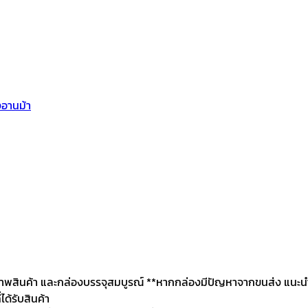
งอานม้า
2. สภาพสินค้า และกล่องบรรจุสมบูรณ์ **หากกล่องมีปัญหาจากขนส่ง แนะนำ
ด้รับสินค้า