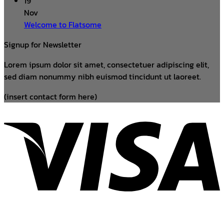
19
Nov
Welcome to Flatsome
Signup for Newsletter
Lorem ipsum dolor sit amet, consectetuer adipiscing elit,
sed diam nonummy nibh euismod tincidunt ut laoreet.
(insert contact form here)