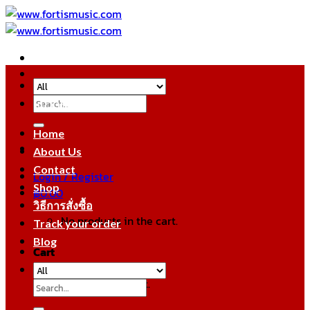
Skip
to
content
Search
หมวดหมู่สินค้า
for:
Home
About Us
Contact
Login / Register
Shop
฿
0.00
วิธีการสั่งซื้อ
No products in the cart.
Track your order
Blog
Cart
No products in the cart.
Search
for: