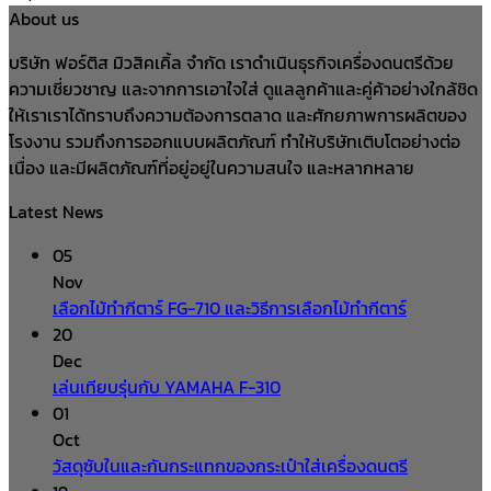
About us
บริษัท ฟอร์ติส มิวสิคเคิ้ล จำกัด เราดำเนินธุรกิจเครื่องดนตรีด้วย
ความเชี่ยวชาญ และจากการเอาใจใส่ ดูแลลูกค้าและคู่ค้าอย่างใกล้ชิด
ให้เราเราได้ทราบถึงความต้องการตลาด และศักยภาพการผลิตของ
โรงงาน รวมถึงการออกแบบผลิตภัณฑ์ ทำให้บริษัทเติบโตอย่างต่อ
เนื่อง และมีผลิตภัณฑ์ที่อยู่อยู่ในความสนใจ และหลากหลาย
Latest News
05
Nov
เลือกไม้ทำกีตาร์ FG-710 และวิธีการเลือกไม้ทำกีตาร์
20
Dec
เล่นเทียบรุ่นกับ YAMAHA F-310
01
Oct
วัสดุซับในและกันกระแทกของกระเป๋าใส่เครื่องดนตรี