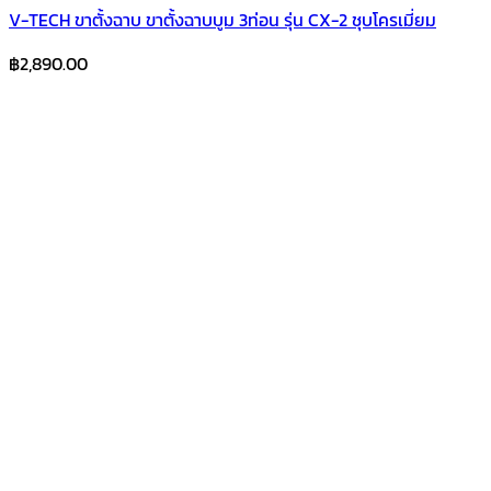
V-TECH ขาตั้งฉาบ ขาตั้งฉาบบูม 3ท่อน รุ่น CX-2 ชุบโครเมี่ยม
฿
2,890.00