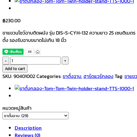
฿
230.00
ขาแขวนโชว์ฉาบติดผนัง รุ่น DIS-S-CYH-132 ความยาว 25 เซนติเมตร แ
ตั้ง รองรับฉาบขนาดไม่เกิน 18 นิ้ว
Aweda
ขา
Add to cart
แขวน
SKU:
90401002
Categories:
ขาตั้งฉาบ
,
ฮาร์ดแวร์กลอง
Tag:
ขาแขว
โชว์
ฉาบ
ติด
ผนัง
หมวดหมู่สินค้า
ขนาด
เล็ก
ความ
Description
ยาว
Reviews (0)