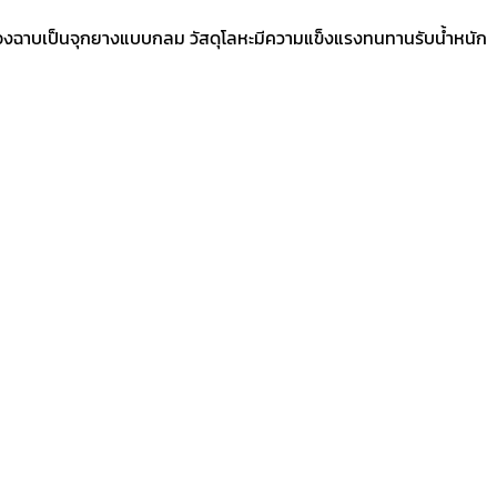
หัวรองฉาบเป็นจุกยางแบบกลม วัสดุโลหะมีความแข็งแรงทนทานรับน้ำหนัก