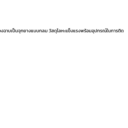
ตัวรองฉาบเป็นจุกยางแบบกลม วัสดุโลหะแข็งแรงพร้อมอุปกรณ์ในการติด