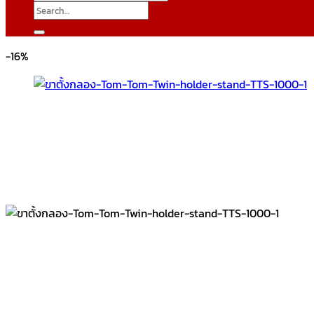
Search
for:
-16%