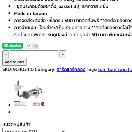
1 ชุดประกอบด้วยขาตั้ง, basket 3 รู, เขาควาย 2 ชิ้น
Made in Taiwan
การจัดส่ง/สั่งซื้อ : :ซื้อครบ 500 บาทจัดส่งฟรี **ติดต่อ ช่องท
การจ่ายเงิน : โอนชำระ/เก็บเงินปลายทาง **ติดต่อช่องทางไลน์
รับส่วนลดพิเศษ : รับคูปองส่วนลด มูลค่า 50 บาท เพียงเพิ่มเพื
V-
TECH
Add to cart
ขา
SKU:
90403410
Category:
ฮาร์ดแวร์กลอง
Tags:
tom tom twin ho
ตั้ง
เขา
ควาย
เขา
ควาย
แขวน
ทอม
หมวดหมู่สินค้า
คู่
Stand