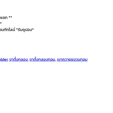
างแชท **
**
่อนทักไลน์ *รับคูปอง*
lder
,
ขาตั้งกลอง
,
ขาตั้งกลองทอม
,
เขาควายแขวนทอม