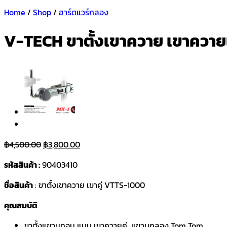
Home
/
Shop
/
ฮาร์ดแวร์กลอง
V-TECH ขาตั้งเขาควาย เขาควาย
Original
Current
฿
4,500.00
฿
3,800.00
price
price
รหัสสินค้า :
90403410
was:
is:
฿4,500.00.
฿3,800.00.
ชื่อสินค้า
: ขาตั้งเขาควาย เขาคู่ VTTS-1000
คุณสมบัติ
ขาตั้งแขวนทอม แบบ เขาควายคู่ แขวนกลอง Tom Tom