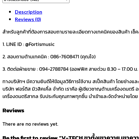
Twin
Description
Tom
Reviews (0)
Holder*2
รุ่น
สำหรับลูกค้าที่ต้องการสอบถามรายละเอียดทางเทคนิคของสินค้า เช็คสต๊อ
TTS-
1. LINE ID : @Fortismusic
1000
quantity
2. สอบถามด้านเทคนิค : 086-7608471 (คุณโจ)
3. ติดต่อฝ่ายขาย : 094-2788784 (ออฟฟิศ สายด่วน 8.30 – 17.00 น. ว
ทางบริษัทฯ มีความยินดีให้ข้อมูลวิธีการใช้งาน สเป็คสินค้า โดยช่างแ
บริษัท ฟอร์ติส มิวสิคเคิ้ล จำกัด เราคือ ผู้เชียวชาญด้านเครื่องดนตรี
เครื่องดนตรีสากล รับประกับคุณภาพทุกชิ้น นำเข้าและจัดจำหน่ายโดย บร
Reviews
There are no reviews yet.
Be the first to review “V-TECH ขาตั้งเขาควาย เขาค