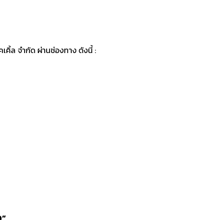
ิ้ล จำกัด ผ่านช่องทาง ดังนี้ :
0”