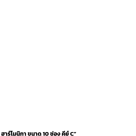
าร์โมนิกา ขนาด 10 ช่อง คีย์ C”