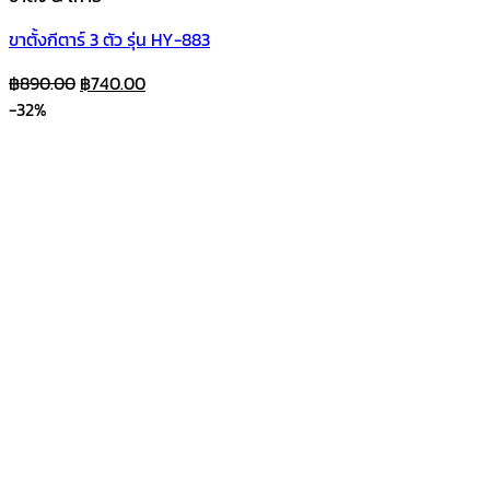
ขาตั้งกีตาร์ 3 ตัว รุ่น HY-883
Original
Current
฿
890.00
฿
740.00
price
price
-32%
was:
is:
฿890.00.
฿740.00.