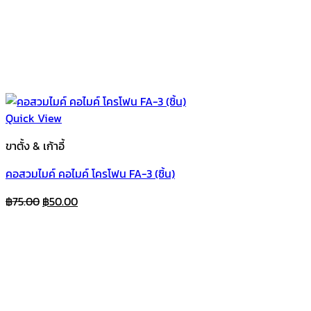
Quick View
ขาตั้ง & เก้าอี้
คอสวมไมค์ คอไมค์ โครโฟน FA-3 (ชิ้น)
Original
Current
฿
75.00
฿
50.00
price
price
was:
is:
฿75.00.
฿50.00.