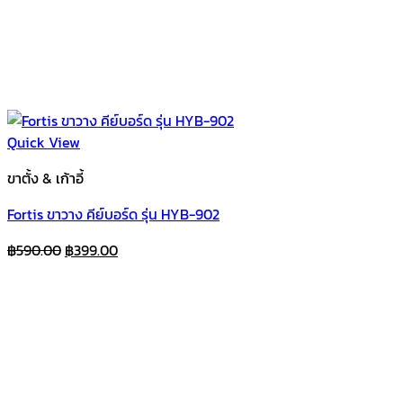
Quick View
ขาตั้ง & เก้าอี้
Fortis ขาวาง คีย์บอร์ด รุ่น HYB-902
Original
Current
฿
590.00
฿
399.00
price
price
was:
is:
฿590.00.
฿399.00.