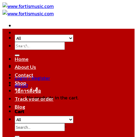
Skip
to
content
Search
หมวดหมู่สินค้า
for:
Home
About Us
Contact
Login / Register
Shop
฿
0.00
วิธีการสั่งซื้อ
No products in the cart.
Track your order
Blog
Cart
No products in the cart.
Search
for: