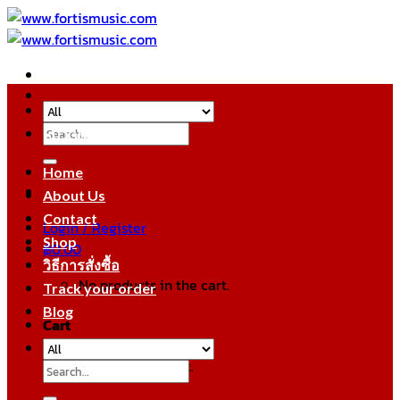
Skip
to
content
Search
หมวดหมู่สินค้า
for:
Home
About Us
Contact
Login / Register
Shop
฿
0.00
วิธีการสั่งซื้อ
No products in the cart.
Track your order
Blog
Cart
No products in the cart.
Search
for: