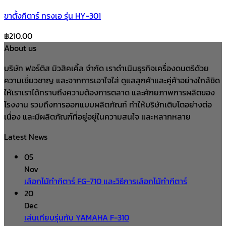
ขาตั้งกีตาร์ ทรงเอ รุ่น HY-301
฿
210.00
About us
บริษัท ฟอร์ติส มิวสิคเคิ้ล จำกัด เราดำเนินธุรกิจเครื่องดนตรีด้วย
ความเชี่ยวชาญ และจากการเอาใจใส่ ดูแลลูกค้าและคู่ค้าอย่างใกล้ชิด
ให้เราเราได้ทราบถึงความต้องการตลาด และศักยภาพการผลิตของ
โรงงาน รวมถึงการออกแบบผลิตภัณฑ์ ทำให้บริษัทเติบโตอย่างต่อ
เนื่อง และมีผลิตภัณฑ์ที่อยู่อยู่ในความสนใจ และหลากหลาย
Latest News
05
Nov
เลือกไม้ทำกีตาร์ FG-710 และวิธีการเลือกไม้ทำกีตาร์
20
Dec
เล่นเทียบรุ่นกับ YAMAHA F-310