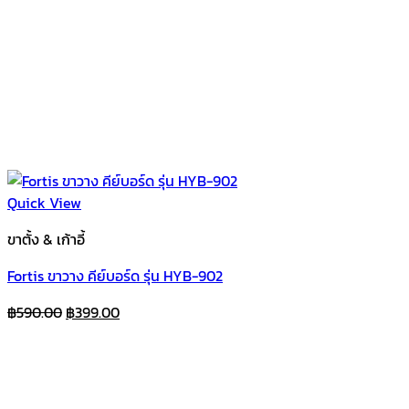
Quick View
ขาตั้ง & เก้าอี้
Fortis ขาวาง คีย์บอร์ด รุ่น HYB-902
Original
Current
฿
590.00
฿
399.00
price
price
was:
is:
฿590.00.
฿399.00.