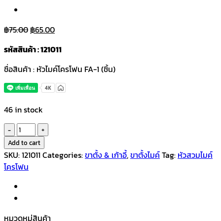
Original
Current
฿
75.00
฿
65.00
price
price
รหัสสินค้า : 121011
was:
is:
฿75.00.
฿65.00.
ชื่อสินค้า : หัวไมค์โครโฟน FA-1 (ชิ้น)
46 in stock
หัว
ไมค์
Add to cart
โค
SKU:
121011
Categories:
ขาตั้ง & เก้าอี้
,
ขาตั้งไมค์
Tag:
หัวสวมไมค์
รโฟน
โครโฟน
เกลียว
ทอง
เหลือง
FA-
หมวดหมู่สินค้า