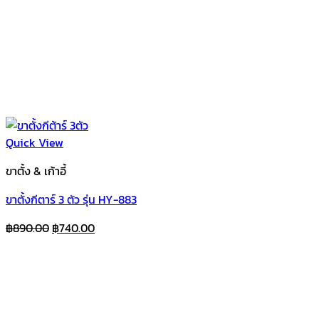
Quick View
ขาตั้ง & เก้าอี้
ขาตั้งกีตาร์ 3 ตัว รุ่น HY-883
Original
Current
฿
890.00
฿
740.00
price
price
was:
is:
฿890.00.
฿740.00.