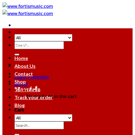
Skip
to
content
Search
หมวดหมู่สินค้า
for:
Home
About Us
Contact
Login / Register
Shop
฿
0.00
วิธีการสั่งซื้อ
No products in the cart.
Track your order
Blog
Cart
No products in the cart.
Search
for: