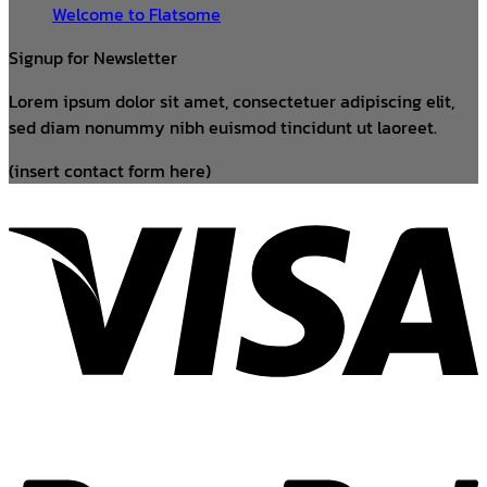
Welcome to Flatsome
Signup for Newsletter
Lorem ipsum dolor sit amet, consectetuer adipiscing elit,
sed diam nonummy nibh euismod tincidunt ut laoreet.
(insert contact form here)