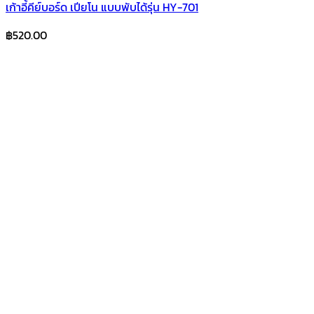
เก้าอี้คีย์บอร์ด เปียโน แบบพับได้รุ่น HY-701
฿
520.00