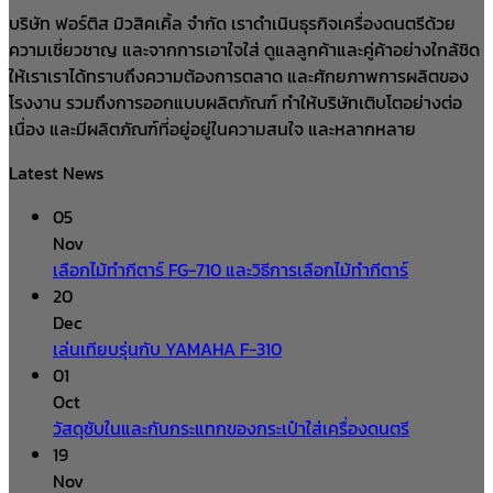
บริษัท ฟอร์ติส มิวสิคเคิ้ล จำกัด เราดำเนินธุรกิจเครื่องดนตรีด้วย
ความเชี่ยวชาญ และจากการเอาใจใส่ ดูแลลูกค้าและคู่ค้าอย่างใกล้ชิด
ให้เราเราได้ทราบถึงความต้องการตลาด และศักยภาพการผลิตของ
โรงงาน รวมถึงการออกแบบผลิตภัณฑ์ ทำให้บริษัทเติบโตอย่างต่อ
เนื่อง และมีผลิตภัณฑ์ที่อยู่อยู่ในความสนใจ และหลากหลาย
Latest News
05
Nov
เลือกไม้ทำกีตาร์ FG-710 และวิธีการเลือกไม้ทำกีตาร์
20
Dec
เล่นเทียบรุ่นกับ YAMAHA F-310
01
Oct
วัสดุซับในและกันกระแทกของกระเป๋าใส่เครื่องดนตรี
19
Nov