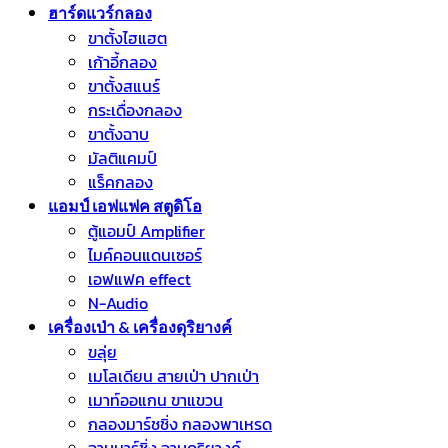
ฮาร์ดแวร์กลอง
ขาตั้งไฮแฮต
เก้าอี้กลอง
ขาตั้งสแนร์
กระเดื่องกลอง
ขาตั้งฉาบ
มัลติแคมป์
แร็คกลอง
แอมป์ เอฟแฟค สตูดิโอ
ตู้แอมป์ Amplifier
ไมค์คอนแดนเซอร์
เอฟแฟค effect
N-Audio
เครื่องเป่า & เครื่องดุริยางค์
ขลุ่ย
เมโลเดียน สายเป่า ปากเป่า
เมาท์ออแกน ขาแขวน
กลองมาร์ชชิ่ง กลองพาเหรด