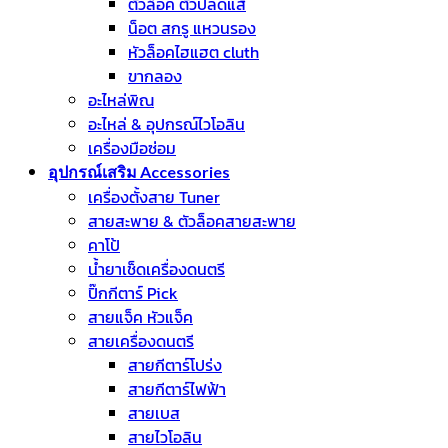
ตัวล็อค ตัวปลดแส้
น็อต สกรู แหวนรอง
หัวล็อคไฮแฮต cluth
ขากลอง
อะไหล่พิณ
อะไหล่ & อุปกรณ์ไวโอลิน
เครื่องมือซ่อม
อุปกรณ์เสริม Accessories
เครื่องตั้งสาย Tuner
สายสะพาย & ตัวล็อคสายสะพาย
คาโป้
น้ำยาเช็ดเครื่องดนตรี
ปิ๊กกีตาร์ Pick
สายแจ็ค หัวแจ็ค
สายเครื่องดนตรี
สายกีตาร์โปร่ง
สายกีตาร์ไฟฟ้า
สายเบส
สายไวโอลิน