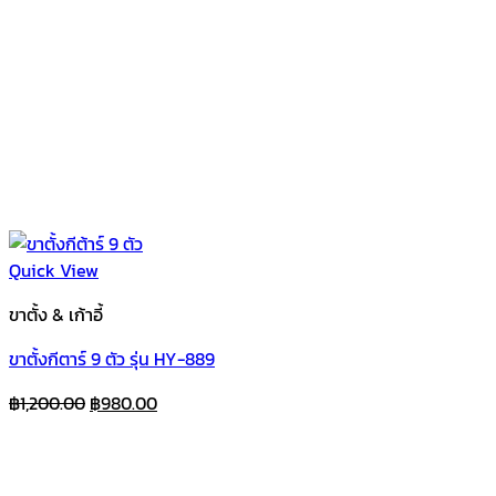
Quick View
ขาตั้ง & เก้าอี้
ขาตั้งกีตาร์ 9 ตัว รุ่น HY-889
Original
Current
฿
1,200.00
฿
980.00
price
price
was:
is:
฿1,200.00.
฿980.00.