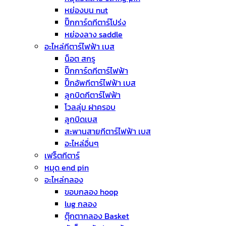
หย่องบน nut
ปิ๊กการ์ดกีตาร์โปร่ง
หย่องลาง saddle
อะไหล่กีตาร์ไฟฟ้า เบส
น็อต สกรู
ปิ๊กการ์ดกีตาร์ไฟฟ้า
ปิ๊กอัพกีตาร์ไฟฟ้า เบส
ลูกบิดกีตาร์ไฟฟ้า
โวลลุ่ม ฝาครอบ
ลูกบิดเบส
สะพานสายกีตาร์ไฟฟ้า เบส
อะไหล่อื่นๆ
เฟร็ตกีตาร์
หมุด end pin
อะไหล่กลอง
ขอบกลอง hoop
lug กลอง
ตุ๊กตากลอง Basket