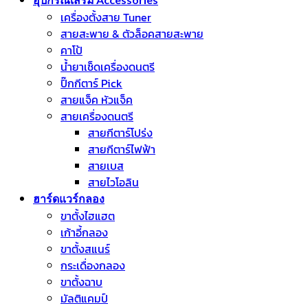
เครื่องตั้งสาย Tuner
สายสะพาย & ตัวล็อคสายสะพาย
คาโป้
น้ำยาเช็ดเครื่องดนตรี
ปิ๊กกีตาร์ Pick
สายแจ็ค หัวแจ็ค
สายเครื่องดนตรี
สายกีตาร์โปร่ง
สายกีตาร์ไฟฟ้า
สายเบส
สายไวโอลิน
ฮาร์ดแวร์กลอง
ขาตั้งไฮแฮต
เก้าอี้กลอง
ขาตั้งสแนร์
กระเดื่องกลอง
ขาตั้งฉาบ
มัลติแคมป์