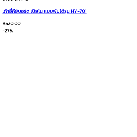
เก้าอี้คีย์บอร์ด เปียโน แบบพับได้รุ่น HY-701
฿
520.00
-27%