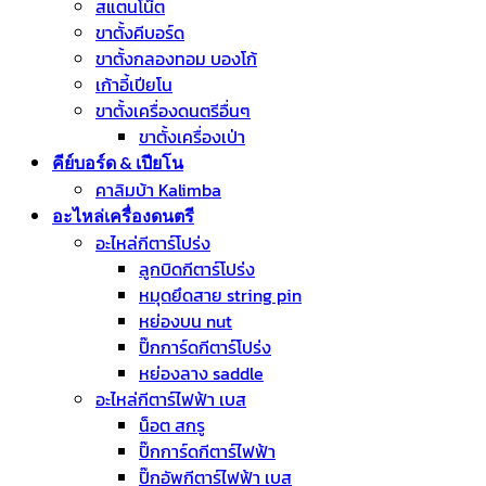
สแตนโน๊ต
ขาตั้งคีบอร์ด
ขาตั้งกลองทอม บองโก้
เก้าอี้เปียโน
ขาตั้งเครื่องดนตรีอื่นๆ
ขาตั้งเครื่องเป่า
คีย์บอร์ด & เปียโน
คาลิมบ้า Kalimba
อะไหล่เครื่องดนตรี
อะไหล่กีตาร์โปร่ง
ลูกบิดกีตาร์โปร่ง
หมุดยึดสาย string pin
หย่องบน nut
ปิ๊กการ์ดกีตาร์โปร่ง
หย่องลาง saddle
อะไหล่กีตาร์ไฟฟ้า เบส
น็อต สกรู
ปิ๊กการ์ดกีตาร์ไฟฟ้า
ปิ๊กอัพกีตาร์ไฟฟ้า เบส