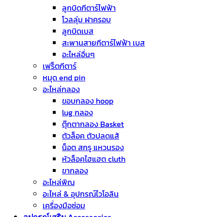
ลูกบิดกีตาร์ไฟฟ้า
โวลลุ่ม ฝาครอบ
ลูกบิดเบส
สะพานสายกีตาร์ไฟฟ้า เบส
อะไหล่อื่นๆ
เฟร็ตกีตาร์
หมุด end pin
อะไหล่กลอง
ขอบกลอง hoop
lug กลอง
ตุ๊กตากลอง Basket
ตัวล็อค ตัวปลดแส้
น็อต สกรู แหวนรอง
หัวล็อคไฮแฮต cluth
ขากลอง
อะไหล่พิณ
อะไหล่ & อุปกรณ์ไวโอลิน
เครื่องมือซ่อม
อุปกรณ์เสริม Accessories