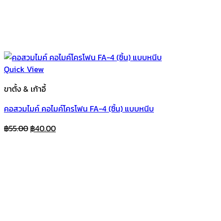
Quick View
ขาตั้ง & เก้าอี้
คอสวมไมค์ คอไมค์โครโฟน FA-4 (ชิ้น) แบบหนีบ
Original
Current
฿
55.00
฿
40.00
price
price
was:
is:
฿55.00.
฿40.00.