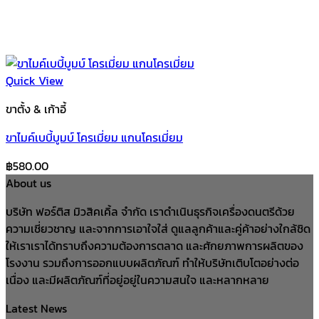
Quick View
ขาตั้ง & เก้าอี้
ขาไมค์เบบี้บูมบ์ โครเมี่ยม แกนโครเมี่ยม
฿
580.00
About us
บริษัท ฟอร์ติส มิวสิคเคิ้ล จำกัด เราดำเนินธุรกิจเครื่องดนตรีด้วย
ความเชี่ยวชาญ และจากการเอาใจใส่ ดูแลลูกค้าและคู่ค้าอย่างใกล้ชิด
ให้เราเราได้ทราบถึงความต้องการตลาด และศักยภาพการผลิตของ
โรงงาน รวมถึงการออกแบบผลิตภัณฑ์ ทำให้บริษัทเติบโตอย่างต่อ
เนื่อง และมีผลิตภัณฑ์ที่อยู่อยู่ในความสนใจ และหลากหลาย
Latest News