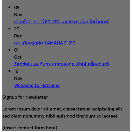
05
Nov
เลือกไม้ทำกีตาร์ FG-710 และวิธีการเลือกไม้ทำกีตาร์
20
Dec
เล่นเทียบรุ่นกับ YAMAHA F-310
01
Oct
วัสดุซับในและกันกระแทกของกระเป๋าใส่เครื่องดนตรี
19
Nov
Welcome to Flatsome
Signup for Newsletter
Lorem ipsum dolor sit amet, consectetuer adipiscing elit,
sed diam nonummy nibh euismod tincidunt ut laoreet.
(insert contact form here)