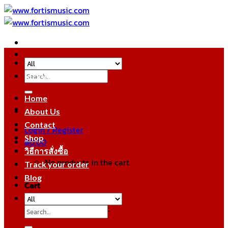
Skip
to
content
Search
หมวดหมู่สินค้า
for:
Home
About Us
Contact
Login / Register
Shop
฿
0.00
วิธีการสั่งซื้อ
No products in the cart.
Track your order
Blog
Cart
No products in the cart.
Search
for: