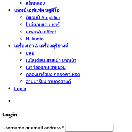
แร็คกลอง
แอมป์ เอฟแฟค สตูดิโอ
ตู้แอมป์ Amplifier
ไมค์คอนแดนเซอร์
เอฟแฟค effect
N-Audio
เครื่องเป่า & เครื่องดุริยางค์
ขลุ่ย
เมโลเดียน สายเป่า ปากเป่า
เมาท์ออแกน ขาแขวน
กลองมาร์ชชิ่ง กลองพาเหรด
ฉาบมาร์ชิ่ง ฉาบดุริยางค์
Login
หมวดหมู่สินค้า
Login
Username or email address
*