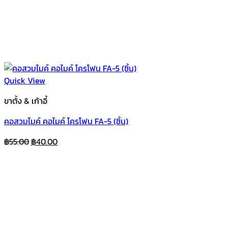
Quick View
ขาตั้ง & เก้าอี้
คอสวมไมค์ คอไมค์ โครโฟน FA-5 (ชิ้น)
Original
Current
฿
55.00
฿
40.00
price
price
was:
is:
฿55.00.
฿40.00.