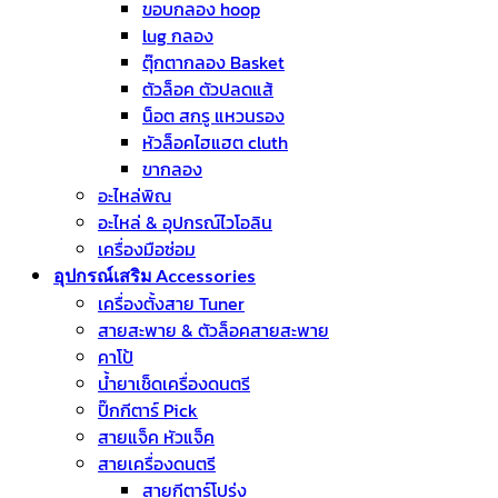
ขอบกลอง hoop
lug กลอง
ตุ๊กตากลอง Basket
ตัวล็อค ตัวปลดแส้
น็อต สกรู แหวนรอง
หัวล็อคไฮแฮต cluth
ขากลอง
อะไหล่พิณ
อะไหล่ & อุปกรณ์ไวโอลิน
เครื่องมือซ่อม
อุปกรณ์เสริม Accessories
เครื่องตั้งสาย Tuner
สายสะพาย & ตัวล็อคสายสะพาย
คาโป้
น้ำยาเช็ดเครื่องดนตรี
ปิ๊กกีตาร์ Pick
สายแจ็ค หัวแจ็ค
สายเครื่องดนตรี
สายกีตาร์โปร่ง