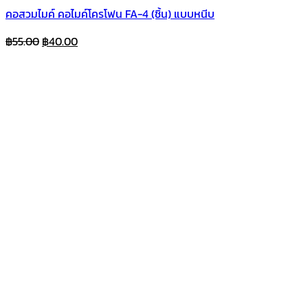
คอสวมไมค์ คอไมค์โครโฟน FA-4 (ชิ้น) แบบหนีบ
Original
Current
฿
55.00
฿
40.00
price
price
was:
is:
฿55.00.
฿40.00.