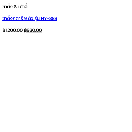
ขาตั้ง & เก้าอี้
ขาตั้งกีตาร์ 9 ตัว รุ่น HY-889
Original
Current
฿
1,200.00
฿
980.00
price
price
was:
is:
฿1,200.00.
฿980.00.