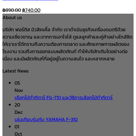
Original
Current
฿
890.00
฿
740.00
price
price
About us
was:
is:
บริษัท ฟอร์ติส มิวสิคเคิ้ล จำกัด เราดำเนินธุรกิจเครื่องดนตรีด้วย
฿890.00.
฿740.00.
ความเชี่ยวชาญ และจากการเอาใจใส่ ดูแลลูกค้าและคู่ค้าอย่างใกล้ชิด
ให้เราเราได้ทราบถึงความต้องการตลาด และศักยภาพการผลิตของ
โรงงาน รวมถึงการออกแบบผลิตภัณฑ์ ทำให้บริษัทเติบโตอย่างต่อ
เนื่อง และมีผลิตภัณฑ์ที่อยู่อยู่ในความสนใจ และหลากหลาย
Latest News
05
Nov
เลือกไม้ทำกีตาร์ FG-710 และวิธีการเลือกไม้ทำกีตาร์
20
Dec
เล่นเทียบรุ่นกับ YAMAHA F-310
01
Oct