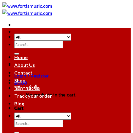
Skip
to
content
Search
หมวดหมู่สินค้า
for:
Home
About Us
Contact
Login / Register
Shop
฿
0.00
วิธีการสั่งซื้อ
No products in the cart.
Track your order
Blog
Cart
No products in the cart.
Search
for: