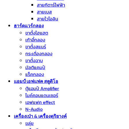
สายกีตาร์ไฟฟ้า
สายเบส
สายไวโอลิน
ฮาร์ดแวร์กลอง
ขาตั้งไฮแฮต
เก้าอี้กลอง
ขาตั้งสแนร์
กระเดื่องกลอง
ขาตั้งฉาบ
มัลติแคมป์
แร็คกลอง
แอมป์ เอฟแฟค สตูดิโอ
ตู้แอมป์ Amplifier
ไมค์คอนแดนเซอร์
เอฟแฟค effect
N-Audio
เครื่องเป่า & เครื่องดุริยางค์
ขลุ่ย