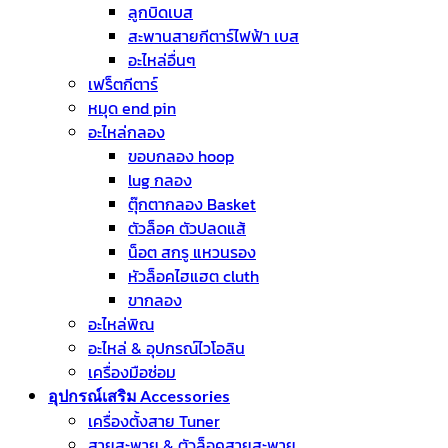
ลูกบิดเบส
สะพานสายกีตาร์ไฟฟ้า เบส
อะไหล่อื่นๆ
เฟร็ตกีตาร์
หมุด end pin
อะไหล่กลอง
ขอบกลอง hoop
lug กลอง
ตุ๊กตากลอง Basket
ตัวล็อค ตัวปลดแส้
น็อต สกรู แหวนรอง
หัวล็อคไฮแฮต cluth
ขากลอง
อะไหล่พิณ
อะไหล่ & อุปกรณ์ไวโอลิน
เครื่องมือซ่อม
อุปกรณ์เสริม Accessories
เครื่องตั้งสาย Tuner
สายสะพาย & ตัวล็อคสายสะพาย