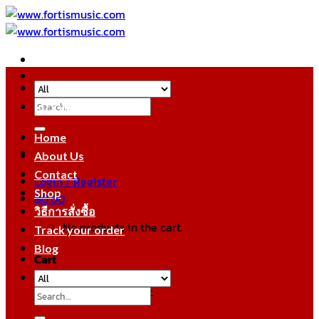
Skip
to
content
Search
หมวดหมู่สินค้า
for:
Home
About Us
Contact
Login / Register
Shop
฿
0.00
วิธีการสั่งซื้อ
No products in the cart.
Track your order
Blog
Cart
No products in the cart.
Search
for: