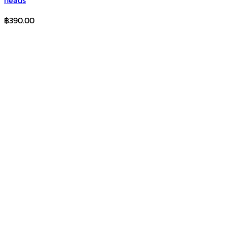
heads
฿
390.00