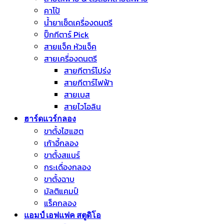
คาโป้
น้ำยาเช็ดเครื่องดนตรี
ปิ๊กกีตาร์ Pick
สายแจ็ค หัวแจ็ค
สายเครื่องดนตรี
สายกีตาร์โปร่ง
สายกีตาร์ไฟฟ้า
สายเบส
สายไวโอลิน
ฮาร์ดแวร์กลอง
ขาตั้งไฮแฮต
เก้าอี้กลอง
ขาตั้งสแนร์
กระเดื่องกลอง
ขาตั้งฉาบ
มัลติแคมป์
แร็คกลอง
แอมป์ เอฟแฟค สตูดิโอ