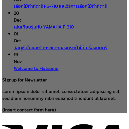
เลือกไม้ทำกีตาร์ FG-710 และวิธีการเลือกไม้ทำกีตาร์
20
Dec
เล่นเทียบรุ่นกับ YAMAHA F-310
01
Oct
วัสดุซับในและกันกระแทกของกระเป๋าใส่เครื่องดนตรี
19
Nov
Welcome to Flatsome
Signup for Newsletter
Lorem ipsum dolor sit amet, consectetuer adipiscing elit,
sed diam nonummy nibh euismod tincidunt ut laoreet.
(insert contact form here)