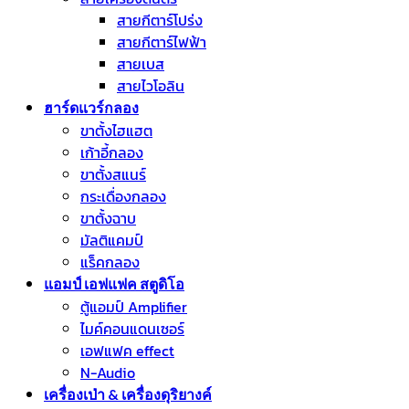
สายกีตาร์โปร่ง
สายกีตาร์ไฟฟ้า
สายเบส
สายไวโอลิน
ฮาร์ดแวร์กลอง
ขาตั้งไฮแฮต
เก้าอี้กลอง
ขาตั้งสแนร์
กระเดื่องกลอง
ขาตั้งฉาบ
มัลติแคมป์
แร็คกลอง
แอมป์ เอฟแฟค สตูดิโอ
ตู้แอมป์ Amplifier
ไมค์คอนแดนเซอร์
เอฟแฟค effect
N-Audio
เครื่องเป่า & เครื่องดุริยางค์