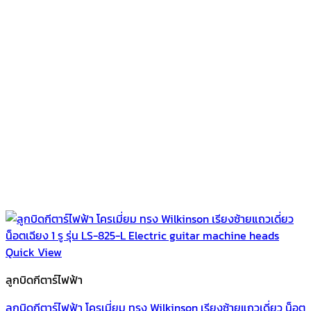
Quick View
ลูกบิดกีตาร์ไฟฟ้า
ลูกบิดกีตาร์ไฟฟ้า โครเมี่ยม ทรง Wilkinson เรียงซ้ายแถวเดี่ยว น็อต