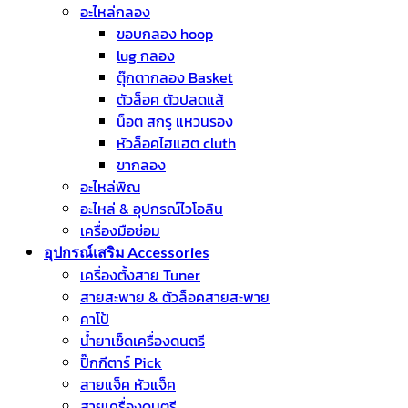
อะไหล่กลอง
ขอบกลอง hoop
lug กลอง
ตุ๊กตากลอง Basket
ตัวล็อค ตัวปลดแส้
น็อต สกรู แหวนรอง
หัวล็อคไฮแฮต cluth
ขากลอง
อะไหล่พิณ
อะไหล่ & อุปกรณ์ไวโอลิน
เครื่องมือซ่อม
อุปกรณ์เสริม Accessories
เครื่องตั้งสาย Tuner
สายสะพาย & ตัวล็อคสายสะพาย
คาโป้
น้ำยาเช็ดเครื่องดนตรี
ปิ๊กกีตาร์ Pick
สายแจ็ค หัวแจ็ค
สายเครื่องดนตรี