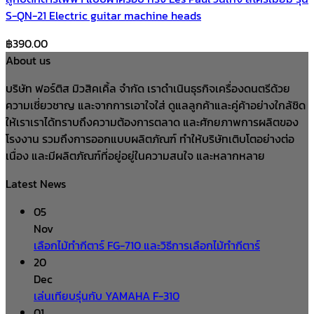
S-QN-21 Electric guitar machine heads
฿
390.00
About us
บริษัท ฟอร์ติส มิวสิคเคิ้ล จำกัด เราดำเนินธุรกิจเครื่องดนตรีด้วย
ความเชี่ยวชาญ และจากการเอาใจใส่ ดูแลลูกค้าและคู่ค้าอย่างใกล้ชิด
ให้เราเราได้ทราบถึงความต้องการตลาด และศักยภาพการผลิตของ
โรงงาน รวมถึงการออกแบบผลิตภัณฑ์ ทำให้บริษัทเติบโตอย่างต่อ
เนื่อง และมีผลิตภัณฑ์ที่อยู่อยู่ในความสนใจ และหลากหลาย
Latest News
05
Nov
เลือกไม้ทำกีตาร์ FG-710 และวิธีการเลือกไม้ทำกีตาร์
20
Dec
เล่นเทียบรุ่นกับ YAMAHA F-310
01