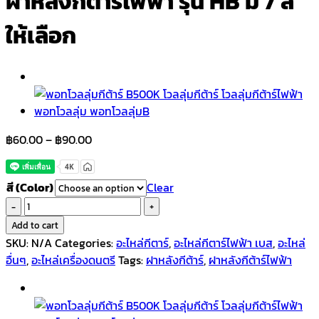
ฝาหลังกีตาร์ไฟฟ้า รุ่น HB มี 7 สี
ให้เลือก
Price
฿
60.00
–
฿
90.00
range:
฿60.00
สี (Color)
Clear
through
ฝา
฿90.00
หลัง
Add to cart
กีตาร์
SKU:
N/A
Categories:
อะไหล่กีตาร์
,
อะไหล่กีตาร์ไฟฟ้า เบส
,
อะไหล่
ไฟฟ้า
อื่นๆ
,
อะไหล่เครื่องดนตรี
Tags:
ฝาหลังกีต้าร์
,
ฝาหลังกีต้าร์ไฟฟ้า
รุ่น
HB
มี