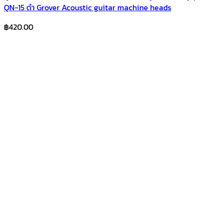
QN-15 ดำ Grover Acoustic guitar machine heads
฿
420.00