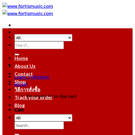
Skip
to
content
Search
หมวดหมู่สินค้า
for:
Home
About Us
Contact
Login / Register
Shop
฿
0.00
วิธีการสั่งซื้อ
No products in the cart.
Track your order
Blog
Cart
No products in the cart.
Search
for: