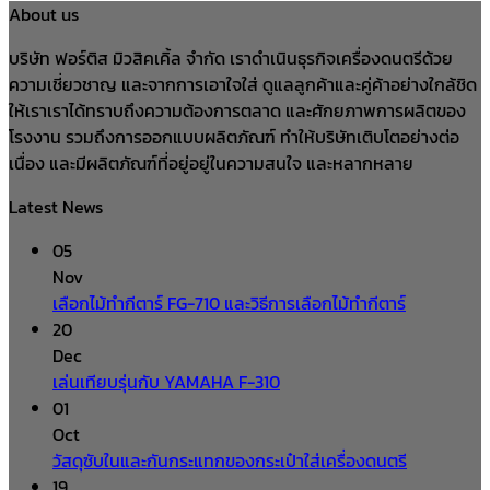
About us
บริษัท ฟอร์ติส มิวสิคเคิ้ล จำกัด เราดำเนินธุรกิจเครื่องดนตรีด้วย
ความเชี่ยวชาญ และจากการเอาใจใส่ ดูแลลูกค้าและคู่ค้าอย่างใกล้ชิด
ให้เราเราได้ทราบถึงความต้องการตลาด และศักยภาพการผลิตของ
โรงงาน รวมถึงการออกแบบผลิตภัณฑ์ ทำให้บริษัทเติบโตอย่างต่อ
เนื่อง และมีผลิตภัณฑ์ที่อยู่อยู่ในความสนใจ และหลากหลาย
Latest News
05
Nov
เลือกไม้ทำกีตาร์ FG-710 และวิธีการเลือกไม้ทำกีตาร์
20
Dec
เล่นเทียบรุ่นกับ YAMAHA F-310
01
Oct
วัสดุซับในและกันกระแทกของกระเป๋าใส่เครื่องดนตรี
19