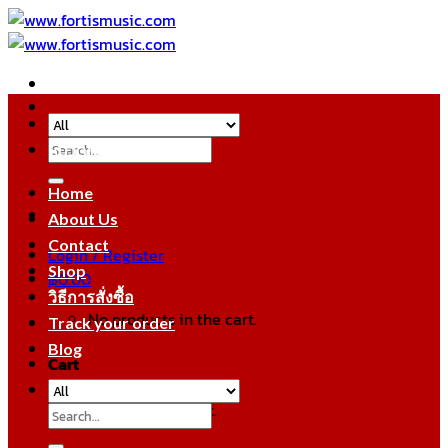
Skip
to
content
Search
หมวดหมู่สินค้า
for:
Home
About Us
Contact
Login / Register
Shop
฿
0.00
วิธีการสั่งซื้อ
No products in the cart.
Track your order
Blog
Cart
No products in the cart.
Search
for: