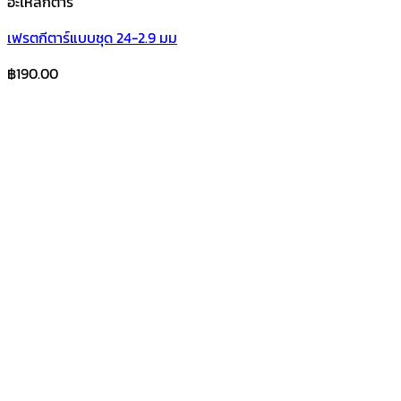
อะไหล่กีตาร์
เฟรตกีตาร์แบบชุด 24-2.9 มม
฿
190.00