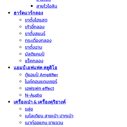
สายไวโอลิน
ฮาร์ดแวร์กลอง
ขาตั้งไฮแฮต
เก้าอี้กลอง
ขาตั้งสแนร์
กระเดื่องกลอง
ขาตั้งฉาบ
มัลติแคมป์
แร็คกลอง
แอมป์ เอฟแฟค สตูดิโอ
ตู้แอมป์ Amplifier
ไมค์คอนแดนเซอร์
เอฟแฟค effect
N-Audio
เครื่องเป่า & เครื่องดุริยางค์
ขลุ่ย
เมโลเดียน สายเป่า ปากเป่า
เมาท์ออแกน ขาแขวน