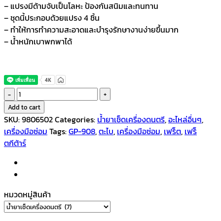
– แปรงมีด้ามจับเป็นโลหะ ป้องกันสนิมและทนทาน
– ชุดนี้ประกอบด้วยแปรง 4 ชิ้น
– ทำให้การทำความสะอาดและบำรุงรักษางานง่ายขึ้นมาก
– น้ำหนักเบาพกพาได้
Forte
ชุด
Add to cart
แปลง
SKU:
9806502
Categories:
น้ำยาเช็ดเครื่องดนตรี
,
อะไหล่อื่นๆ
,
ทำความ
เครื่องมือซ่อม
Tags:
GP-908
,
ตะไบ
,
เครื่องมือซ่อม
,
เฟร็ต
,
เฟร็
สะอาด
ตกีต้าร์
แซค
โซ
โฟน
FR-
หมวดหมู่สินค้า
002
quantity