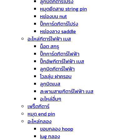
ลูกบิดกีตาร์โปร่ง
หมุดยึดสาย string pin
หย่องบน nut
ปิ๊กการ์ดกีตาร์โปร่ง
หย่องลาง saddle
อะไหล่กีตาร์ไฟฟ้า เบส
น็อต สกรู
ปิ๊กการ์ดกีตาร์ไฟฟ้า
ปิ๊กอัพกีตาร์ไฟฟ้า เบส
ลูกบิดกีตาร์ไฟฟ้า
โวลลุ่ม ฝาครอบ
ลูกบิดเบส
สะพานสายกีตาร์ไฟฟ้า เบส
อะไหล่อื่นๆ
เฟร็ตกีตาร์
หมุด end pin
อะไหล่กลอง
ขอบกลอง hoop
lug กลอง