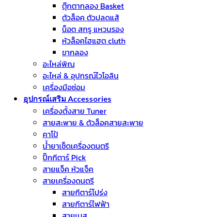
ตุ๊กตากลอง Basket
ตัวล็อค ตัวปลดแส้
น็อต สกรู แหวนรอง
หัวล็อคไฮแฮต cluth
ขากลอง
อะไหล่พิณ
อะไหล่ & อุปกรณ์ไวโอลิน
เครื่องมือซ่อม
อุปกรณ์เสริม Accessories
เครื่องตั้งสาย Tuner
สายสะพาย & ตัวล็อคสายสะพาย
คาโป้
น้ำยาเช็ดเครื่องดนตรี
ปิ๊กกีตาร์ Pick
สายแจ็ค หัวแจ็ค
สายเครื่องดนตรี
สายกีตาร์โปร่ง
สายกีตาร์ไฟฟ้า
สายเบส