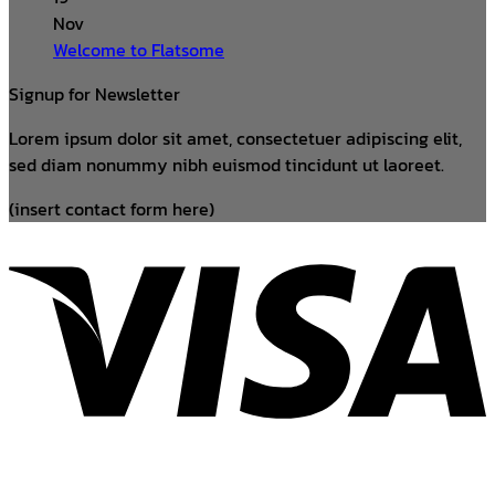
Nov
Welcome to Flatsome
Signup for Newsletter
Lorem ipsum dolor sit amet, consectetuer adipiscing elit,
sed diam nonummy nibh euismod tincidunt ut laoreet.
(insert contact form here)