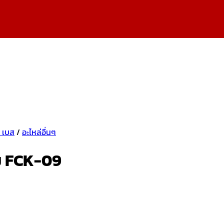
า เบส
/
อะไหล่อื่นๆ
ยม FCK-09