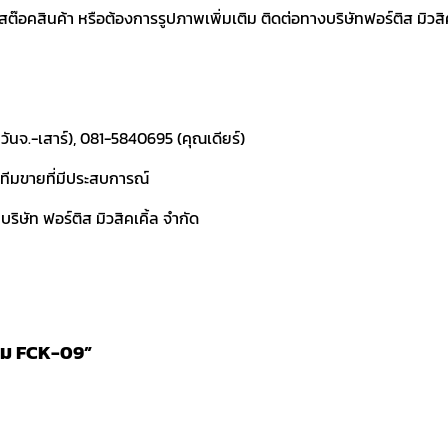
อคสินค้า หรือต้องการรูปภาพเพิ่มเติม ติดต่อทางบริษัทฟอร์ติส มิวสิคเค
ันจ.-เสาร์), 081-5840695 (คุณเดียร์)
ละทีมขายที่มีประสบการณ์
ิษัท ฟอร์ติส มิวสิคเคิ้ล จำกัด
ี่ยม FCK-09”