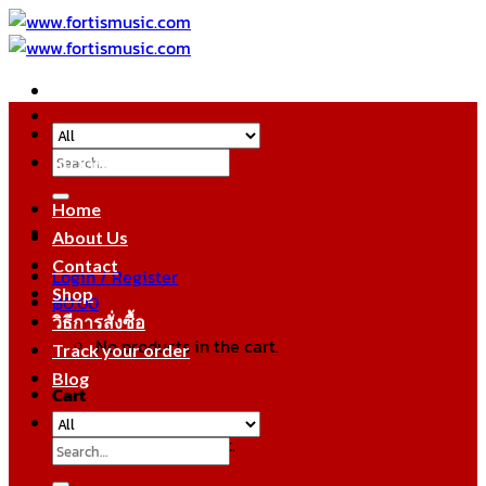
Skip
to
content
Search
หมวดหมู่สินค้า
for:
Home
About Us
Contact
Login / Register
Shop
฿
0.00
วิธีการสั่งซื้อ
No products in the cart.
Track your order
Blog
Cart
No products in the cart.
Search
for: