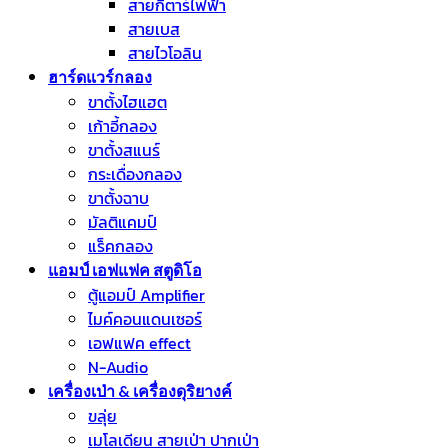
สายกีตาร์ไฟฟ้า
สายเบส
สายไวโอลิน
ฮาร์ดแวร์กลอง
ขาตั้งไฮแฮต
เก้าอี้กลอง
ขาตั้งสแนร์
กระเดื่องกลอง
ขาตั้งฉาบ
มัลติแคมป์
แร็คกลอง
แอมป์ เอฟแฟค สตูดิโอ
ตู้แอมป์ Amplifier
ไมค์คอนแดนเซอร์
เอฟแฟค effect
N-Audio
เครื่องเป่า & เครื่องดุริยางค์
ขลุ่ย
เมโลเดียน สายเป่า ปากเป่า