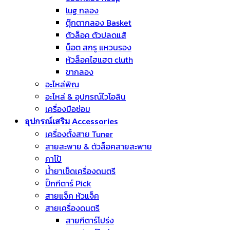
lug กลอง
ตุ๊กตากลอง Basket
ตัวล็อค ตัวปลดแส้
น็อต สกรู แหวนรอง
หัวล็อคไฮแฮต cluth
ขากลอง
อะไหล่พิณ
อะไหล่ & อุปกรณ์ไวโอลิน
เครื่องมือซ่อม
อุปกรณ์เสริม Accessories
เครื่องตั้งสาย Tuner
สายสะพาย & ตัวล็อคสายสะพาย
คาโป้
น้ำยาเช็ดเครื่องดนตรี
ปิ๊กกีตาร์ Pick
สายแจ็ค หัวแจ็ค
สายเครื่องดนตรี
สายกีตาร์โปร่ง