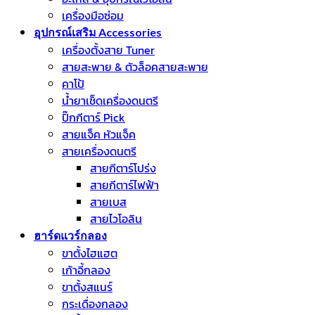
เครื่องมือซ่อม
อุปกรณ์เสริม Accessories
เครื่องตั้งสาย Tuner
สายสะพาย & ตัวล็อคสายสะพาย
คาโป้
น้ำยาเช็ดเครื่องดนตรี
ปิ๊กกีตาร์ Pick
สายแจ็ค หัวแจ็ค
สายเครื่องดนตรี
สายกีตาร์โปร่ง
สายกีตาร์ไฟฟ้า
สายเบส
สายไวโอลิน
ฮาร์ดแวร์กลอง
ขาตั้งไฮแฮต
เก้าอี้กลอง
ขาตั้งสแนร์
กระเดื่องกลอง