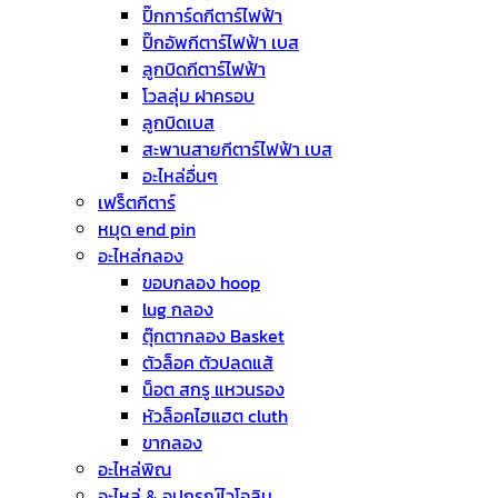
ปิ๊กการ์ดกีตาร์ไฟฟ้า
ปิ๊กอัพกีตาร์ไฟฟ้า เบส
ลูกบิดกีตาร์ไฟฟ้า
โวลลุ่ม ฝาครอบ
ลูกบิดเบส
สะพานสายกีตาร์ไฟฟ้า เบส
อะไหล่อื่นๆ
เฟร็ตกีตาร์
หมุด end pin
อะไหล่กลอง
ขอบกลอง hoop
lug กลอง
ตุ๊กตากลอง Basket
ตัวล็อค ตัวปลดแส้
น็อต สกรู แหวนรอง
หัวล็อคไฮแฮต cluth
ขากลอง
อะไหล่พิณ
อะไหล่ & อุปกรณ์ไวโอลิน