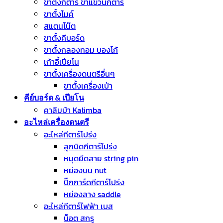
ขาตั้งกีต้าร์ ขาแขวนกีตาร์
ขาตั้งไมค์
สแตนโน๊ต
ขาตั้งคีบอร์ด
ขาตั้งกลองทอม บองโก้
เก้าอี้เปียโน
ขาตั้งเครื่องดนตรีอื่นๆ
ขาตั้งเครื่องเป่า
คีย์บอร์ด & เปียโน
คาลิมบ้า Kalimba
อะไหล่เครื่องดนตรี
อะไหล่กีตาร์โปร่ง
ลูกบิดกีตาร์โปร่ง
หมุดยึดสาย string pin
หย่องบน nut
ปิ๊กการ์ดกีตาร์โปร่ง
หย่องลาง saddle
อะไหล่กีตาร์ไฟฟ้า เบส
น็อต สกรู