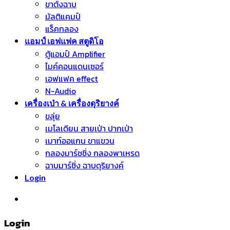
ขาตั้งฉาบ
มัลติแคมป์
แร็คกลอง
แอมป์ เอฟแฟค สตูดิโอ
ตู้แอมป์ Amplifier
ไมค์คอนแดนเซอร์
เอฟแฟค effect
N-Audio
เครื่องเป่า & เครื่องดุริยางค์
ขลุ่ย
เมโลเดียน สายเป่า ปากเป่า
เมาท์ออแกน ขาแขวน
กลองมาร์ชชิ่ง กลองพาเหรด
ฉาบมาร์ชิ่ง ฉาบดุริยางค์
Login
หมวดหมู่สินค้า
Login