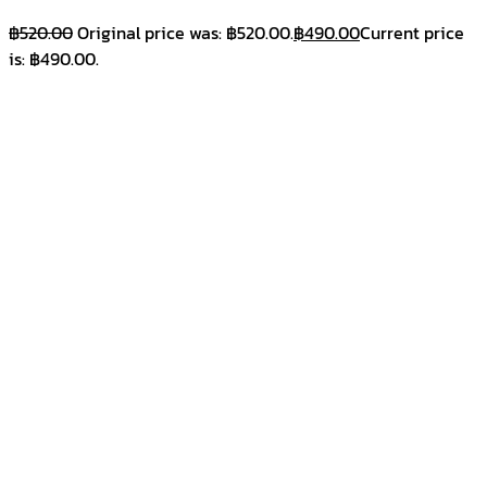
฿
520.00
Original price was: ฿520.00.
฿
490.00
Current price
is: ฿490.00.