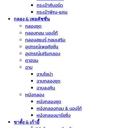
กระเป๋าคีบอร์ด
กระเป๋าพิณ-แคน
กลอง & เพอคัชชั่น
กลองชุด
กลองทอม บองโก้
กลองสแนร์ ทอมเสริม
อุปกรณ์เพอคัชชั่น
อุปกรณ์เสริมกลอง
คาฮอน
ฉาบ
ฉาบไชน่า
ฉาบกลองชุด
ฉาบลงหิน
หนังกลอง
หนังกลองชุด
หนังกลองทอม & บองโก้
หนังกลองมาร์ชชิ่ง
ขาตั้ง & เก้าอี้