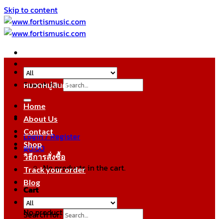
Skip to content
Search for:
หมวดหมู่สินค้า
Home
About Us
Contact
Login / Register
Shop
฿
0.00
วิธีการสั่งซื้อ
No products in the cart.
Track your order
Blog
Cart
No products in the cart.
Search for: