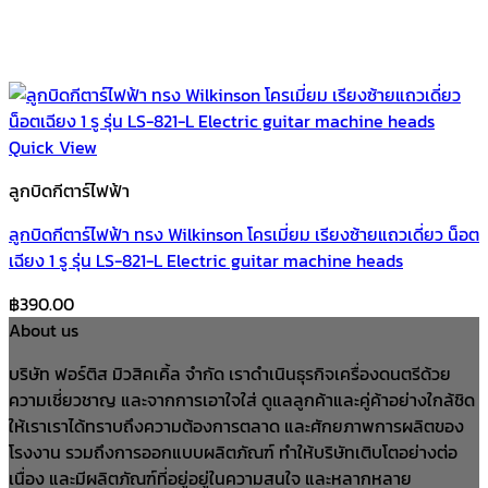
Quick View
ลูกบิดกีตาร์ไฟฟ้า
ลูกบิดกีตาร์ไฟฟ้า ทรง Wilkinson โครเมี่ยม เรียงซ้ายแถวเดี่ยว น็อต
เฉียง 1 รู รุ่น LS-821-L Electric guitar machine heads
฿
390.00
About us
บริษัท ฟอร์ติส มิวสิคเคิ้ล จำกัด เราดำเนินธุรกิจเครื่องดนตรีด้วย
ความเชี่ยวชาญ และจากการเอาใจใส่ ดูแลลูกค้าและคู่ค้าอย่างใกล้ชิด
ให้เราเราได้ทราบถึงความต้องการตลาด และศักยภาพการผลิตของ
โรงงาน รวมถึงการออกแบบผลิตภัณฑ์ ทำให้บริษัทเติบโตอย่างต่อ
เนื่อง และมีผลิตภัณฑ์ที่อยู่อยู่ในความสนใจ และหลากหลาย