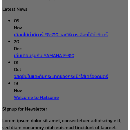
Latest News
05
Nov
เลือกไม้ทำกีตาร์ FG-710 และวิธีการเลือกไม้ทำกีตาร์
20
Dec
เล่นเทียบรุ่นกับ YAMAHA F-310
01
Oct
วัสดุซับในและกันกระแทกของกระเป๋าใส่เครื่องดนตรี
19
Nov
Welcome to Flatsome
Signup for Newsletter
Lorem ipsum dolor sit amet, consectetuer adipiscing elit,
sed diam nonummy nibh euismod tincidunt ut laoreet.