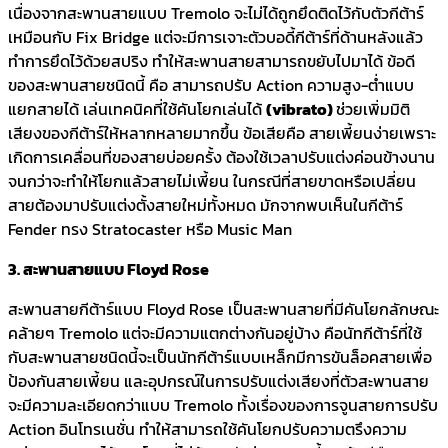
เนื่องจากสะพานสายแบบ Tremolo จะไม่ได้ถูกยึดติดไว้กับตัวกีต้าร์
เหมือนกับ Fix Bridge แต่จะมีการเจาะตัวบอดี้กีต้าร์ที่ด้านหลังแล้ว
ทำการยึดไว้ด้วยสปริง ทำให้สะพานสายสามารถขยับไปมาได้ ข้อดี
ของสะพานสายชนิดนี้ คือ สามารถปรับ Action ความสูง-ต่ำแบบ
แยกสายได้ เล่นเทคนิคที่ใช้คันโยกเล่นได้
(vibrato)
ช่วยเพิ่มมิติ
เสียงของกีต้าร์ให้หลากหลายมากขึ้น ข้อเสียคือ สายเพี้ยนง่ายเพราะ
เกิดการเคลื่อนที่ของสายบ่อยครั้ง ต้องใช้เวลาปรับแต่งค่อนข้างนาน
จนกว่าจะทำให้โยกแล้วสายไม่เพี้ยน ในกรณีที่สายขาดหรือเปลี่ยน
สายต้องมาปรับแต่งตั้งสายใหม่ทั้งหมด มักจากพบเห็นในกีต้าร์
Fender ทรง Stratocaster หรือ Music Man
3. สะพานสายแบบ Floyd Rose
สะพานสายกีต้าร์แบบ Floyd Rose เป็นสะพานสายที่มีคันโยกลักษณะ
คล้ายๆ Tremolo แต่จะมีความแตกต่างกันอยู่บ้าง คือนัทกีต้าร์ที่ใช้
กับสะพานสายชนิดนี้จะเป็นนัทกีต้าร์แบบเหล็กมีการขันล็อคสายเพื่อ
ป้องกันสายเพี้ยน และอุปกรณ์ในการปรับแต่งเสียงที่ตัวสะพานสาย
จะมีความละเอียดกว่าแบบ Tremolo ทั้งเรื่องของการจูนสายการปรับ
Action อินโทรเนชั่น ทำให้สามารถใช้คันโยกปรับความตรึงความ