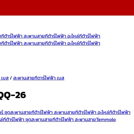
า เบส
/
สะพานสายกีตาร์ไฟฟ้า เบส
FQQ-26