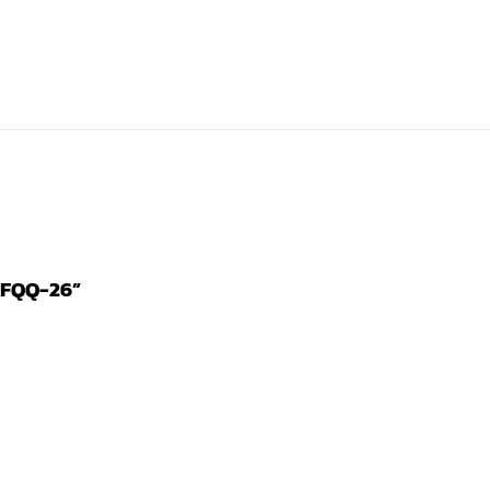
t FQQ-26”