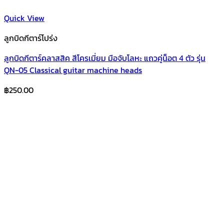
Quick View
ลูกบิดกีตาร์โปร่ง
ลูกบิดกีตาร์คลาสสิค สีโครเมี่ยม มือจับโลหะ แถวคู่น็อต 4 ตัว รุ่น
QN-05 Classical guitar machine heads
฿
250.00