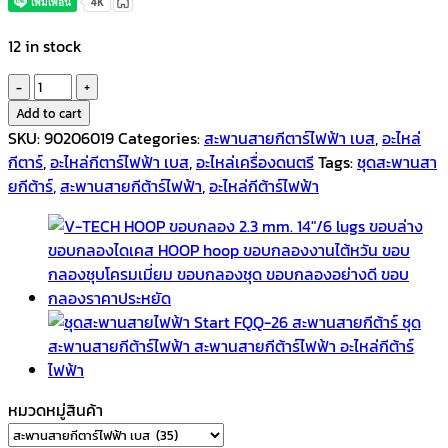
12 in stock
ชุด
สะพาน
Add to cart
สาย
SKU:
90206019
Categories:
สะพานสายกีตาร์ไฟฟ้า เบส
,
อะไหล่
กีตาร์
กีตาร์
,
อะไหล่กีตาร์ไฟฟ้า เบส
,
อะไหล่เครื่องดนตรี
Tags:
ชุดสะพานสา
ไฟฟ้า
ยกีต้าร์
,
สะพานสายกีต้าร์ไฟฟ้า
,
อะไหล่กีต้าร์ไฟฟ้า
ทรง
STQQ-
32
สีดำ
quantity
หมวดหมู่สินค้า