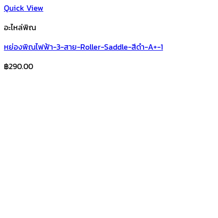
Quick View
อะไหล่พิณ
หย่องพิณไฟฟ้า-3-สาย-Roller-Saddle-สีดำ-A+-1
฿
290.00