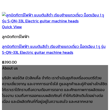
Quick View
ลูกบิดกีตาร์ไฟฟ้า
ลูกบิดกีตาร์ไฟฟ้า แบบตันสีดำ เรียงซ้ายแถวเดี่ยว น็อตเฉียง 1 รู รุ่น
S-QN-33L Electric guitar machine heads
฿
390.00
About us
บริษัท ฟอร์ติส มิวสิคเคิ้ล จำกัด เราดำเนินธุรกิจเครื่องดนตรีด้วย
ความเชี่ยวชาญ และจากการเอาใจใส่ ดูแลลูกค้าและคู่ค้าอย่างใกล้ชิด
ให้เราเราได้ทราบถึงความต้องการตลาด และศักยภาพการผลิตของ
โรงงาน รวมถึงการออกแบบผลิตภัณฑ์ ทำให้บริษัทเติบโตอย่างต่อ
เนื่อง และมีผลิตภัณฑ์ที่อยู่อยู่ในความสนใจ และหลากหลาย