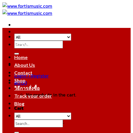
Skip
to
content
Search
หมวดหมู่สินค้า
for:
Home
About Us
Contact
Login / Register
Shop
฿
0.00
วิธีการสั่งซื้อ
No products in the cart.
Track your order
Blog
Cart
No products in the cart.
Search
for: