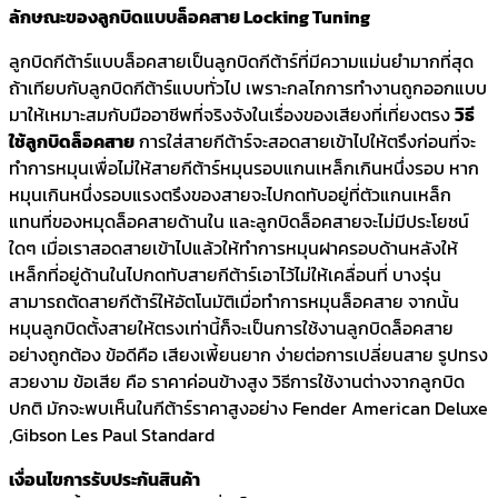
ลักษณะของลูกบิดแบบล็อคสาย Locking Tuning
ลูกบิดกีต้าร์แบบล็อคสายเป็นลูกบิดกีต้าร์ที่มีความแม่นยำมากที่สุด
ถ้าเทียบกับลูกบิดกีต้าร์แบบทั่วไป เพราะกลไกการทำงานถูกออกแบบ
มาให้เหมาะสมกับมืออาชีพที่จริงจังในเรื่องของเสียงที่เที่ยงตรง
วิธี
ใช้ลูกบิดล็อคสาย
การใส่สายกีต้าร์จะสอดสายเข้าไปให้ตรึงก่อนที่จะ
ทำการหมุนเพื่อไม่ให้สายกีต้าร์หมุนรอบแกนเหล็กเกินหนึ่งรอบ หาก
หมุนเกินหนึ่งรอบแรงตรึงของสายจะไปกดทับอยู่ที่ตัวแกนเหล็ก
แทนที่ของหมุดล็อคสายด้านใน และลูกบิดล็อคสายจะไม่มีประโยชน์
ใดๆ เมื่อเราสอดสายเข้าไปแล้วให้ทำการหมุนฝาครอบด้านหลังให้
เหล็กที่อยู่ด้านในไปกดทับสายกีต้าร์เอาไว้ไม่ให้เคลื่อนที่ บางรุ่น
สามารถตัดสายกีต้าร์ให้อัตโนมัติเมื่อทำการหมุนล็อคสาย จากนั้น
หมุนลูกบิดตั้งสายให้ตรงเท่านี้ก็จะเป็นการใช้งานลูกบิดล็อคสาย
อย่างถูกต้อง ข้อดีคือ เสียงเพี้ยนยาก ง่ายต่อการเปลี่ยนสาย รูปทรง
สวยงาม ข้อเสีย คือ ราคาค่อนข้างสูง วิธีการใช้งานต่างจากลูกบิด
ปกติ มักจะพบเห็นในกีต้าร์ราคาสูงอย่าง Fender American Deluxe
,Gibson Les Paul Standard
เงื่อนไขการรับประกันสินค้า