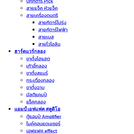
ปิ๊กกีตาร์ Pick
สายแจ็ค หัวแจ็ค
สายเครื่องดนตรี
สายกีตาร์โปร่ง
สายกีตาร์ไฟฟ้า
สายเบส
สายไวโอลิน
ฮาร์ดแวร์กลอง
ขาตั้งไฮแฮต
เก้าอี้กลอง
ขาตั้งสแนร์
กระเดื่องกลอง
ขาตั้งฉาบ
มัลติแคมป์
แร็คกลอง
แอมป์ เอฟแฟค สตูดิโอ
ตู้แอมป์ Amplifier
ไมค์คอนแดนเซอร์
เอฟแฟค effect