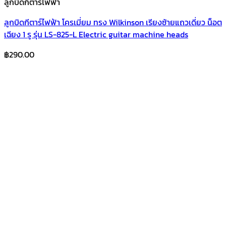
ลูกบิดกีตาร์ไฟฟ้า
ลูกบิดกีตาร์ไฟฟ้า โครเมี่ยม ทรง Wilkinson เรียงซ้ายแถวเดี่ยว น็อต
เฉียง 1 รู รุ่น LS-825-L Electric guitar machine heads
฿
290.00