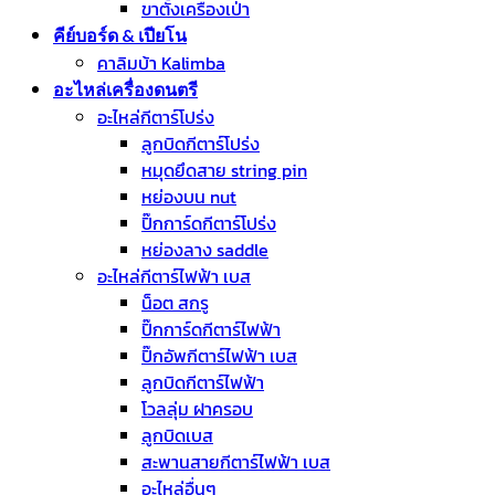
ขาตั้งเครื่องเป่า
คีย์บอร์ด & เปียโน
คาลิมบ้า Kalimba
อะไหล่เครื่องดนตรี
อะไหล่กีตาร์โปร่ง
ลูกบิดกีตาร์โปร่ง
หมุดยึดสาย string pin
หย่องบน nut
ปิ๊กการ์ดกีตาร์โปร่ง
หย่องลาง saddle
อะไหล่กีตาร์ไฟฟ้า เบส
น็อต สกรู
ปิ๊กการ์ดกีตาร์ไฟฟ้า
ปิ๊กอัพกีตาร์ไฟฟ้า เบส
ลูกบิดกีตาร์ไฟฟ้า
โวลลุ่ม ฝาครอบ
ลูกบิดเบส
สะพานสายกีตาร์ไฟฟ้า เบส
อะไหล่อื่นๆ