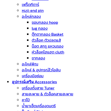
เฟร็ตกีตาร์
หมุด end pin
อะไหล่กลอง
ขอบกลอง hoop
lug กลอง
ตุ๊กตากลอง Basket
ตัวล็อค ตัวปลดแส้
น็อต สกรู แหวนรอง
หัวล็อคไฮแฮต cluth
ขากลอง
อะไหล่พิณ
อะไหล่ & อุปกรณ์ไวโอลิน
เครื่องมือซ่อม
อุปกรณ์เสริม Accessories
เครื่องตั้งสาย Tuner
สายสะพาย & ตัวล็อคสายสะพาย
คาโป้
น้ำยาเช็ดเครื่องดนตรี