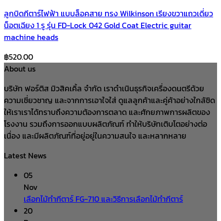
ลูกบิดกีตาร์ไฟฟ้า แบบล็อคสาย ทรง Wilkinson เรียงขวาแถวเดี่ยว
น็อตเฉียง 1 รู รุ่น FD-Lock 042 Gold Coat Electric guitar
machine heads
฿
520.00
About us
บริษัท ฟอร์ติส มิวสิคเคิ้ล จำกัด เราดำเนินธุรกิจเครื่องดนตรีด้วย
ความเชี่ยวชาญ และจากการเอาใจใส่ ดูแลลูกค้าและคู่ค้าอย่างใกล้ชิด
ให้เราเราได้ทราบถึงความต้องการตลาด และศักยภาพการผลิตของ
โรงงาน รวมถึงการออกแบบผลิตภัณฑ์ ทำให้บริษัทเติบโตอย่างต่อ
เนื่อง และมีผลิตภัณฑ์ที่อยู่อยู่ในความสนใจ และหลากหลาย
Latest News
05
Nov
เลือกไม้ทำกีตาร์ FG-710 และวิธีการเลือกไม้ทำกีตาร์
20