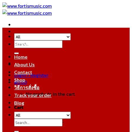
Skip
to
content
Search
หมวดหมู่สินค้า
for:
Home
About Us
Contact
Login / Register
Shop
฿
0.00
วิธีการสั่งซื้อ
No products in the cart.
Track your order
Blog
Cart
No products in the cart.
Search
for: