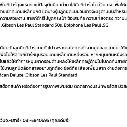
ีต้าร์ยุคแรกๆ แต่ปัจจุบันนิยมนำมาใช้กับกีต้าร์สไตล์วินเทจ เพื่อให้ควา
ข้าที่แกนเหล็กปกติ แต่บางรุ่นลูกบิดแบบวินเทจจะมีรูด้านบนสำหรับสอด
ความสวยงาม สายกีต้าร์ไม่ขูดกระเป๋า ข้อเสียคือ ความเที่ยงตรง ความแ
ic ,Gibson Les Paul Standard 50s, Epiphone Les Paul ,SG
้าเทียบกับลูกบิดกีต้าร์แบบทั่วไป เพราะกลไกการทำงานถูกออกแบบมาให้เห
เพื่อไม่ให้สายกีต้าร์หมุนรอบแกนเหล็กเกินหนึ่งรอบ หากหมุนเกินหนึ่
ล้วให้ทำการหมุนฝาครอบด้านหลังให้เหล็กที่อยู่ด้านในไปกดทับสายกีต้าร์เ
รใช้งานลูกบิดล็อคสายอย่างถูกต้อง ข้อดีคือ เสียงเพี้ยนยาก ง่ายต่อการ
rican Deluxe ,Gibson Les Paul Standard
อคสินค้า หรือต้องการรูปภาพเพิ่มเติม ติดต่อทางบริษัทฟอร์ติส มิวสิคเค
ันจ.-เสาร์), 081-5840695 (คุณเดียร์)