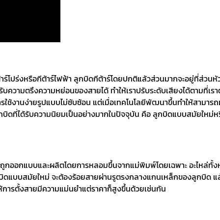
้าร์โปร่งหรือกีต้าร์ไฟฟ้า ลูกบิดกีต้าร์โดยปกติแล้วส่วนมากจะอยู่ที่ส่
ถปรับความตรึงความหย่อนของสายได้ ทำให้เราปรับระดับเสียงได้ตามที่เร
ช้งานง่ายรูปแบบไม่ซับซ้อน แต่เมื่อเทคโนโลยีพัฒนาขึ้นทำให้สามารถผ
ดที่ได้รับความนิยมเป็นอย่างมากในปัจจุบัน คือ ลูกบิดแบบสมัยใหม่ห
ิดที่ถูกออกแบบและผลิตโดยการหลอมขึ้นจากแม่พิมพ์โดยเฉพาะ อะไหล่ทั้งหม
บลูกบิดแบบสมัยใหม่ จะต้องร้อยสายผ่านรูตรงกลางแกนเหล็กของลูกบิด 
ให้การตั้งสายมีความแม่นยำแต่ราคาก็สูงขึ้นด้วยเช่นกัน