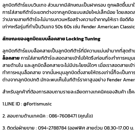
ลูกบิดกีต้าร์แบบวินเทจ ส่วนมากมีลักษณะเป็นฝาครอบ ถูกผลิตขึ้นมาใช้ในก
การใส่สายกีต้าร์จะแตกต่างจากลูกบิดแบบสมัยใหม่เล็กน้อย โดยสอดสายเ
ว่าปลายสายกีต้าร์จะไม่มารบกวนหรือสร้างความรำคาญให้เรา ข้อดีคือ 
เก่าๆหรือรุ่นที่ทำเป็นวินเทจ 50s 60s เช่น Fender American Class
ลักษณะของลูกบิดแบบล็อคสาย Locking Tuning
ลูกบิดกีต้าร์แบบล็อคสายเป็นลูกบิดกีต้าร์ที่มีความแม่นยำมากที่สุดถ
ล็อคสาย
การใส่สายกีต้าร์จะสอดสายเข้าไปให้ตรึงก่อนที่จะทำการหมุน
สายด้านใน และลูกบิดล็อคสายจะไม่มีประโยชน์ใดๆ เมื่อเราสอดสายเข้าไปแ
ทำการหมุนล็อคสาย จากนั้นหมุนลูกบิดตั้งสายให้ตรงเท่านี้ก็จะเป็นกา
ต่างจากลูกบิดปกติ มักจะพบเห็นในกีต้าร์ราคาสูงอย่าง Fender Ame
สำหรับลูกค้าที่ต้องการสอบถามรายละเอียดทางเทคนิคของสินค้า เช็คสต๊
1.LINE ID : @Fortismusic
2. สอบถามด้านเทคนิค : 086-7608471 (คุณโจ)
3. ติดต่อฝ่ายขาย : 094-2788784 (ออฟฟิศ สายด่วน 08.30-17.00 น. ว