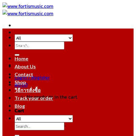
Skip
to
content
Search
หมวดหมู่สินค้า
for:
Home
About Us
Contact
Login / Register
Shop
฿
0.00
วิธีการสั่งซื้อ
No products in the cart.
Track your order
Blog
Cart
No products in the cart.
Search
for: