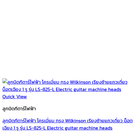
Quick View
ลูกบิดกีตาร์ไฟฟ้า
ลูกบิดกีตาร์ไฟฟ้า โครเมี่ยม ทรง Wilkinson เรียงซ้ายแถวเดี่ยว น็อต
เฉียง 1 รู รุ่น LS-825-L Electric guitar machine heads