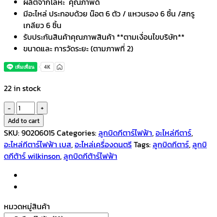
ผลิตจากโลหะ คุณภาพดี
มีอะไหล่ ประกอบด้วย น๊อต 6 ตัว / แหวนรอง 6 ชิ้น /สกรู
เกลียว 6 ชิ้น
รับประกันสินค้าคุณภาพสินค้า **ตามเงื่อนไขบริษัท**
ขนาดและ การวัดระยะ (ตามภาพที่ 2)
22 in stock
ลูกบิด
กีตาร์
Add to cart
ไฟฟ้า
SKU:
90206015
Categories:
ลูกบิดกีตาร์ไฟฟ้า
,
อะไหล่กีตาร์
,
โค
อะไหล่กีตาร์ไฟฟ้า เบส
,
อะไหล่เครื่องดนตรี
Tags:
ลูกบิดกีตาร์
,
ลูกบิ
ร
ดกีต้าร์ wilkinson
,
ลูกบิดกีต้าร์ไฟฟ้า
เมี่
ยมดำ
แบบ
ตัน
หมวดหมู่สินค้า
มือ