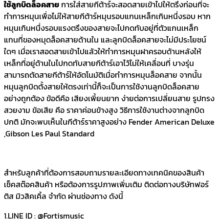
ใช้ลูกบิดล็อคสาย
การใส่สายกีต้าร์จะสอดสายเข้าไปให้ตรึงก่อนที่จะ
ทำการหมุนเพื่อไม่ให้สายกีต้าร์หมุนรอบแกนเหล็กเกินหนึ่งรอบ หาก
หมุนเกินหนึ่งรอบแรงตรึงของสายจะไปกดทับอยู่ที่ตัวแกนเหล็ก
แทนที่ของหมุดล็อคสายด้านใน และลูกบิดล็อคสายจะไม่มีประโยชน์
ใดๆ เมื่อเราสอดสายเข้าไปแล้วให้ทำการหมุนฝาครอบด้านหลังให้
เหล็กที่อยู่ด้านในไปกดทับสายกีต้าร์เอาไว้ไม่ให้เคลื่อนที่ บางรุ่น
สามารถตัดสายกีต้าร์ให้อัตโนมัติเมื่อทำการหมุนล็อคสาย จากนั้น
หมุนลูกบิดตั้งสายให้ตรงเท่านี้ก็จะเป็นการใช้งานลูกบิดล็อคสาย
อย่างถูกต้อง ข้อดีคือ เสียงเพี้ยนยาก ง่ายต่อการเปลี่ยนสาย รูปทรง
สวยงาม ข้อเสีย คือ ราคาค่อนข้างสูง วิธีการใช้งานต่างจากลูกบิด
ปกติ มักจะพบเห็นในกีต้าร์ราคาสูงอย่าง Fender American Deluxe
,Gibson Les Paul Standard
สำหรับลูกค้าที่ต้องการสอบถามรายละเอียดทางเทคนิคของสินค้า
เช็คสต๊อคสินค้า หรือต้องการรูปภาพเพิ่มเติม ติดต่อทางบริษัทฟอร์
ติส มิวสิคเคิ้ล จำกัด ผ่านช่องทาง ดังนี้
1.LINE ID : @Fortismusic