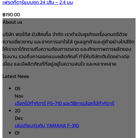
เฟรตกีตาร์แบบชุด 24 เส้น – 2.4 มม
฿
190.00
About us
บริษัท ฟอร์ติส มิวสิคเคิ้ล จำกัด เราดำเนินธุรกิจเครื่องดนตรีด้วย
ความเชี่ยวชาญ และจากการเอาใจใส่ ดูแลลูกค้าและคู่ค้าอย่างใกล้ชิด
ให้เราเราได้ทราบถึงความต้องการตลาด และศักยภาพการผลิตของ
โรงงาน รวมถึงการออกแบบผลิตภัณฑ์ ทำให้บริษัทเติบโตอย่างต่อ
เนื่อง และมีผลิตภัณฑ์ที่อยู่อยู่ในความสนใจ และหลากหลาย
Latest News
05
Nov
เลือกไม้ทำกีตาร์ FG-710 และวิธีการเลือกไม้ทำกีตาร์
20
Dec
เล่นเทียบรุ่นกับ YAMAHA F-310
01