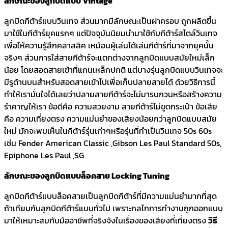
ลักษณะของลูกบิดแบบ Vintage
ลูกบิดกีต้าร์แบบวินเทจ ส่วนมากมีลักษณะเป็นฝาครอบ ถูกผลิตขึ้น
มาใช้ในกีต้าร์ยุคแรกๆ แต่ปัจจุบันนิยมนำมาใช้กับกีต้าร์สไตล์วินเทจ
เพื่อให้ความรู้สึกคลาสสิค เหมือนผู้เล่นได้เล่นกีต้าร์ที่มาจากยุคนั้น
จริงๆ ส่วนการใส่สายกีต้าร์จะแตกต่างจากลูกบิดแบบสมัยใหม่เล็ก
น้อย โดยสอดสายเข้าที่แกนเหล็กปกติ แต่บางรุ่นลูกบิดแบบวินเทจจะ
มีรูด้านบนสำหรับสอดสายเข้าไปเพื่อเก็บปลายสายได้ ด้วยวิธีการนี้
ทำให้เรามั่นใจได้เลยว่าปลายสายกีต้าร์จะไม่มารบกวนหรือสร้างความ
รำคาญให้เรา ข้อดีคือ ความสวยงาม สายกีต้าร์ไม่ขูดกระเป๋า ข้อเสีย
คือ ความเที่ยงตรง ความแม่นยำของเสียงน้อยกว่าลูกบิดแบบสมัย
ใหม่ มักจะพบเห็นในกีต้าร์รุ่นเก่าๆหรือรุ่นที่ทำเป็นวินเทจ 50s 60s
เช่น Fender American Classic ,Gibson Les Paul Standard 50s,
Epiphone Les Paul ,SG
ลักษณะของลูกบิดแบบล็อคสาย Locking Tuning
ลูกบิดกีต้าร์แบบล็อคสายเป็นลูกบิดกีต้าร์ที่มีความแม่นยำมากที่สุด
ถ้าเทียบกับลูกบิดกีต้าร์แบบทั่วไป เพราะกลไกการทำงานถูกออกแบบ
มาให้เหมาะสมกับมืออาชีพที่จริงจังในเรื่องของเสียงที่เที่ยงตรง
วิธี