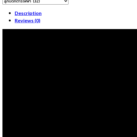
จับ
ลายไม้
Description
เรียง
Reviews (0)
ซ้าย
แถว
เดี่ยว
น็อต
เฉียง
1
รู
รุ่น
S-
QN-
36-
L
Electric
guitar
machine
heads