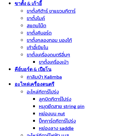
ขาตั้ง & เก้าอี้
ขาตั้งกีต้าร์ ขาแขวนกีตาร์
ขาตั้งไมค์
สแตนโน๊ต
ขาตั้งคีบอร์ด
ขาตั้งกลองทอม บองโก้
เก้าอี้เปียโน
ขาตั้งเครื่องดนตรีอื่นๆ
ขาตั้งเครื่องเป่า
คีย์บอร์ด & เปียโน
คาลิมบ้า Kalimba
อะไหล่เครื่องดนตรี
อะไหล่กีตาร์โปร่ง
ลูกบิดกีตาร์โปร่ง
หมุดยึดสาย string pin
หย่องบน nut
ปิ๊กการ์ดกีตาร์โปร่ง
หย่องลาง saddle
อะไหล่กีตาร์ไฟฟ้า เบส