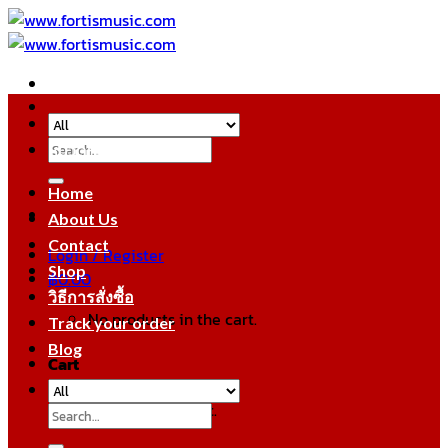
Skip
to
content
Search
หมวดหมู่สินค้า
for:
Home
About Us
Contact
Login / Register
Shop
฿
0.00
วิธีการสั่งซื้อ
No products in the cart.
Track your order
Blog
Cart
No products in the cart.
Search
for: