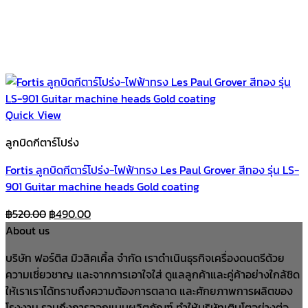
Quick View
ลูกบิดกีตาร์โปร่ง
Fortis ลูกบิดกีตาร์โปร่ง-ไฟฟ้าทรง Les Paul Grover สีทอง รุ่น LS-
901 Guitar machine heads Gold coating
Original
Current
฿
520.00
฿
490.00
price
price
About us
was:
is:
บริษัท ฟอร์ติส มิวสิคเคิ้ล จำกัด เราดำเนินธุรกิจเครื่องดนตรีด้วย
฿520.00.
฿490.00.
ความเชี่ยวชาญ และจากการเอาใจใส่ ดูแลลูกค้าและคู่ค้าอย่างใกล้ชิด
ให้เราเราได้ทราบถึงความต้องการตลาด และศักยภาพการผลิตของ
โรงงาน รวมถึงการออกแบบผลิตภัณฑ์ ทำให้บริษัทเติบโตอย่างต่อ