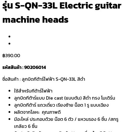
รุ่น S-QN-33L Electric guitar
machine heads
฿
390.00
รหัสสินค้า : 90206014
ชื่อสินค้า : ลูกบิดกีต้าร์ไฟฟ้า S-QN-33L สีดำ
ใช้สำหรับกีต้าร์ไฟฟ้า
ลูกบิดกีต้าร์แบบ Die cast (แบบตัน) สีดำ ทรง โมเดิร์น
ลูกบิดกีต้าร์ แถวเดี่ยว เรียงซ้าย น็อต 1 รู แบบเฉียง
ผลิตจากโลหะ คุณภาพดี
มีอะไหล่ ประกอบด้วย น๊อต 6 ตัว / แหวนรอง 6 ชิ้น /สกรู
เกลียว 6 ชิ้น