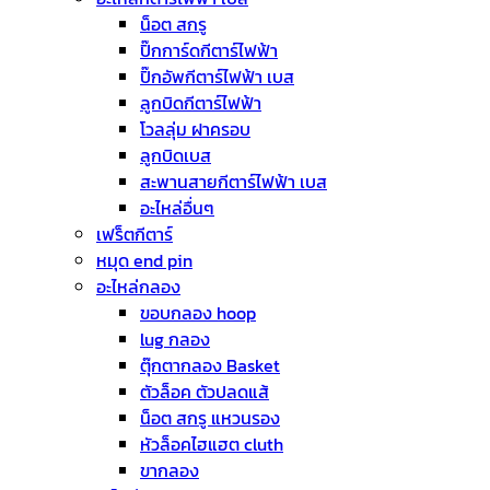
น็อต สกรู
ปิ๊กการ์ดกีตาร์ไฟฟ้า
ปิ๊กอัพกีตาร์ไฟฟ้า เบส
ลูกบิดกีตาร์ไฟฟ้า
โวลลุ่ม ฝาครอบ
ลูกบิดเบส
สะพานสายกีตาร์ไฟฟ้า เบส
อะไหล่อื่นๆ
เฟร็ตกีตาร์
หมุด end pin
อะไหล่กลอง
ขอบกลอง hoop
lug กลอง
ตุ๊กตากลอง Basket
ตัวล็อค ตัวปลดแส้
น็อต สกรู แหวนรอง
หัวล็อคไฮแฮต cluth
ขากลอง