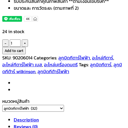
รับประกันสินค้าคุณภาพสินค้า **ตามเงื่อนไขบริษัท**
ขนาดและ การวัดระยะ (ตามภาพที่ 2)
24 in stock
ลูกบิด
กีตาร์
Add to cart
ไฟฟ้า
SKU:
90206014
Categories:
ลูกบิดกีตาร์ไฟฟ้า
,
อะไหล่กีตาร์
,
แบบ
อะไหล่กีตาร์ไฟฟ้า เบส
,
อะไหล่เครื่องดนตรี
Tags:
ลูกบิดกีตาร์
,
ลูกบิ
ตัน
ดกีต้าร์ wilkinson
,
ลูกบิดกีต้าร์ไฟฟ้า
สีดำ
เรียง
ซ้าย
แถว
หมวดหมู่สินค้า
เดี่ยว
น็อต
เฉียง
Description
1
Reviews (0)