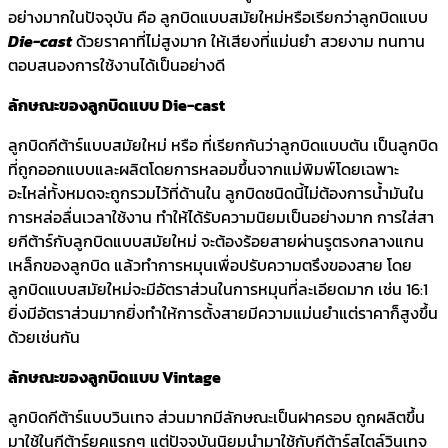
อย่างมากในปัจจุบัน คือ ลูกบิดแบบสมัยใหม่หรือเรียกว่าลูกบิดแบบ
Die-cast
ด้วยราคาที่ไม่สูงมาก ให้เสียงที่แม่นยำ สวยงาม ทนทาน
ตอบสนองการใช้งานได้เป็นอย่างดี
ลักษณะของลูกบิดแบบ Die-cast
ลูกบิดกีต้าร์แบบสมัยใหม่ หรือ ที่เรียกกันว่าลูกบิดแบบตัน เป็นลูกบิด
ที่ถูกออกแบบและผลิตโดยการหลอมขึ้นจากแม่พิมพ์โดยเฉพาะ
อะไหล่ทั้งหมดจะถูกรวมไว้ที่ด้านใน ลูกบิดชนิดนี้ไม่ต้องการน้ำมันใน
การหล่อลื่นเวลาใช้งาน ทำให้ได้รับความนิยมเป็นอย่างมาก การใส่สา
ยกีต้าร์กับลูกบิดแบบสมัยใหม่ จะต้องร้อยสายผ่านรูตรงกลางแกน
เหล็กของลูกบิด แล้วทำการหมุนเพื่อปรับความตรึงของสาย โดย
ลูกบิดแบบสมัยใหม่จะมีอัตราส่วนในการหมุนที่ละเอียดมาก เช่น 16:1
ยิ่งมีอัตราส่วนมากยิ่งทำให้การตั้งสายมีความแม่นยำแต่ราคาก็สูงขึ้น
ด้วยเช่นกัน
ลักษณะของลูกบิดแบบ Vintage
ลูกบิดกีต้าร์แบบวินเทจ ส่วนมากมีลักษณะเป็นฝาครอบ ถูกผลิตขึ้น
มาใช้ในกีต้าร์ยุคแรกๆ แต่ปัจจุบันนิยมนำมาใช้กับกีต้าร์สไตล์วินเทจ