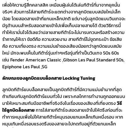
เพื่อให้ความรู้สึกคลาสสิค เหมือนผู้เล่นได้เล่นกีต้าร์ที่มาจากยุคนั้น
จริงๆ ส่วนการใส่สายกีต้าร์จะแตกต่างจากลูกบิดแบบสมัยใหม่เล็ก
น้อย โดยสอดสายเข้าที่แกนเหล็กปกติ แต่บางรุ่นลูกบิดแบบวินเทจจะ
มีรูด้านบนสำหรับสอดสายเข้าไปเพื่อเก็บปลายสายได้ ด้วยวิธีการนี้
ทำให้เรามั่นใจได้เลยว่าปลายสายกีต้าร์จะไม่มารบกวนหรือสร้างความ
รำคาญให้เรา ข้อดีคือ ความสวยงาม สายกีต้าร์ไม่ขูดกระเป๋า ข้อเสีย
คือ ความเที่ยงตรง ความแม่นยำของเสียงน้อยกว่าลูกบิดแบบสมัย
ใหม่ มักจะพบเห็นในกีต้าร์รุ่นเก่าๆหรือรุ่นที่ทำเป็นวินเทจ 50s 60s
เช่น Fender American Classic ,Gibson Les Paul Standard 50s,
Epiphone Les Paul ,SG
ลักษณะของลูกบิดแบบล็อคสาย Locking Tuning
ลูกบิดกีต้าร์แบบล็อคสายเป็นลูกบิดกีต้าร์ที่มีความแม่นยำมากที่สุด
ถ้าเทียบกับลูกบิดกีต้าร์แบบทั่วไป เพราะกลไกการทำงานถูกออกแบบ
มาให้เหมาะสมกับมืออาชีพที่จริงจังในเรื่องของเสียงที่เที่ยงตรง
วิธี
ใช้ลูกบิดล็อคสาย
การใส่สายกีต้าร์จะสอดสายเข้าไปให้ตรึงก่อนที่จะ
ทำการหมุนเพื่อไม่ให้สายกีต้าร์หมุนรอบแกนเหล็กเกินหนึ่งรอบ หาก
หมุนเกินหนึ่งรอบแรงตรึงของสายจะไปกดทับอยู่ที่ตัวแกนเหล็ก