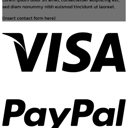
sed diam nonummy nibh euismod tincidunt ut laoreet.
(insert contact form here)