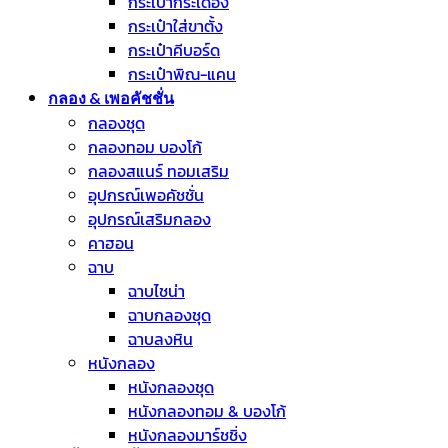
กระเป๋ากระเดื่อง
กระเป๋าใส่ขาตั้ง
กระเป๋าคีบอร์ด
กระเป๋าพิณ-แคน
กลอง & เพอคัชชั่น
กลองชุด
กลองทอม บองโก้
กลองสแนร์ ทอมเสริม
อุปกรณ์เพอคัชชั่น
อุปกรณ์เสริมกลอง
คาฮอน
ฉาบ
ฉาบไชน่า
ฉาบกลองชุด
ฉาบลงหิน
หนังกลอง
หนังกลองชุด
หนังกลองทอม & บองโก้
หนังกลองมาร์ชชิ่ง