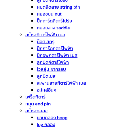
ลูกบิดกีตาร์โปร่ง
หมุดยึดสาย string pin
หย่องบน nut
ปิ๊กการ์ดกีตาร์โปร่ง
หย่องลาง saddle
อะไหล่กีตาร์ไฟฟ้า เบส
น็อต สกรู
ปิ๊กการ์ดกีตาร์ไฟฟ้า
ปิ๊กอัพกีตาร์ไฟฟ้า เบส
ลูกบิดกีตาร์ไฟฟ้า
โวลลุ่ม ฝาครอบ
ลูกบิดเบส
สะพานสายกีตาร์ไฟฟ้า เบส
อะไหล่อื่นๆ
เฟร็ตกีตาร์
หมุด end pin
อะไหล่กลอง
ขอบกลอง hoop
lug กลอง