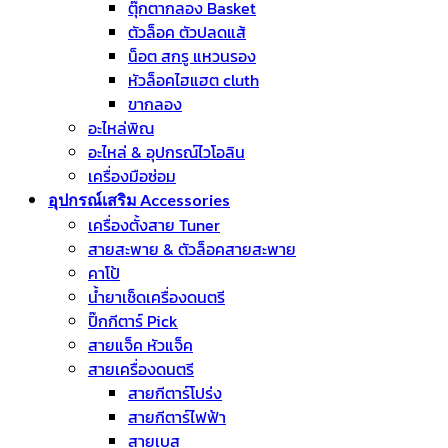
ตุ๊กตากลอง Basket
ตัวล็อค ตัวปลดแส้
น็อต สกรู แหวนรอง
หัวล็อคไฮแฮต cluth
ขากลอง
อะไหล่พิณ
อะไหล่ & อุปกรณ์ไวโอลิน
เครื่องมือซ่อม
อุปกรณ์เสริม Accessories
เครื่องตั้งสาย Tuner
สายสะพาย & ตัวล็อคสายสะพาย
คาโป้
น้ำยาเช็ดเครื่องดนตรี
ปิ๊กกีตาร์ Pick
สายแจ็ค หัวแจ็ค
สายเครื่องดนตรี
สายกีตาร์โปร่ง
สายกีตาร์ไฟฟ้า
สายเบส