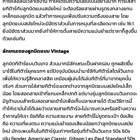
การหล่อลื่นเวลาใช้งาน ทำให้ได้รับความนิยมเป็นอย่างมาก การใส่สา
ยกีต้าร์กับลูกบิดแบบสมัยใหม่ จะต้องร้อยสายผ่านรูตรงกลางแกน
เหล็กของลูกบิด แล้วทำการหมุนเพื่อปรับความตรึงของสาย โดย
ลูกบิดแบบสมัยใหม่จะมีอัตราส่วนในการหมุนที่ละเอียดมาก เช่น 16:1
ยิ่งมีอัตราส่วนมากยิ่งทำให้การตั้งสายมีความแม่นยำแต่ราคาก็สูงขึ้น
ด้วยเช่นกัน
ลักษณะของลูกบิดแบบ Vintage
ลูกบิดกีต้าร์แบบวินเทจ ส่วนมากมีลักษณะเป็นฝาครอบ ถูกผลิตขึ้น
มาใช้ในกีต้าร์ยุคแรกๆ แต่ปัจจุบันนิยมนำมาใช้กับกีต้าร์สไตล์วินเทจ
เพื่อให้ความรู้สึกคลาสสิค เหมือนผู้เล่นได้เล่นกีต้าร์ที่มาจากยุคนั้น
จริงๆ ส่วนการใส่สายกีต้าร์จะแตกต่างจากลูกบิดแบบสมัยใหม่เล็ก
น้อย โดยสอดสายเข้าที่แกนเหล็กปกติ แต่บางรุ่นลูกบิดแบบวินเทจจะ
มีรูด้านบนสำหรับสอดสายเข้าไปเพื่อเก็บปลายสายได้ ด้วยวิธีการนี้
ทำให้เรามั่นใจได้เลยว่าปลายสายกีต้าร์จะไม่มารบกวนหรือสร้างความ
รำคาญให้เรา ข้อดีคือ ความสวยงาม สายกีต้าร์ไม่ขูดกระเป๋า ข้อเสีย
คือ ความเที่ยงตรง ความแม่นยำของเสียงน้อยกว่าลูกบิดแบบสมัย
ใหม่ มักจะพบเห็นในกีต้าร์รุ่นเก่าๆหรือรุ่นที่ทำเป็นวินเทจ 50s 60s
เช่น Fender American Classic ,Gibson Les Paul Standard 50s,