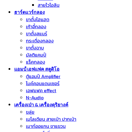
สายไวโอลิน
ฮาร์ดแวร์กลอง
ขาตั้งไฮแฮต
เก้าอี้กลอง
ขาตั้งสแนร์
กระเดื่องกลอง
ขาตั้งฉาบ
มัลติแคมป์
แร็คกลอง
แอมป์ เอฟแฟค สตูดิโอ
ตู้แอมป์ Amplifier
ไมค์คอนแดนเซอร์
เอฟแฟค effect
N-Audio
เครื่องเป่า & เครื่องดุริยางค์
ขลุ่ย
เมโลเดียน สายเป่า ปากเป่า
เมาท์ออแกน ขาแขวน