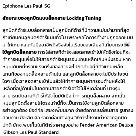
Epiphone Les Paul ,SG
ลักษณะของลูกบิดแบบล็อคสาย Locking Tuning
ลูกบิดกีต้าร์แบบล็อคสายเป็นลูกบิดกีต้าร์ที่มีความแม่นยำมากที่สุด
ถ้าเทียบกับลูกบิดกีต้าร์แบบทั่วไป เพราะกลไกการทำงานถูกออกแบบ
มาให้เหมาะสมกับมืออาชีพที่จริงจังในเรื่องของเสียงที่เที่ยงตรง
วิธี
ใช้ลูกบิดล็อคสาย
การใส่สายกีต้าร์จะสอดสายเข้าไปให้ตรึงก่อนที่จะ
ทำการหมุนเพื่อไม่ให้สายกีต้าร์หมุนรอบแกนเหล็กเกินหนึ่งรอบ หาก
หมุนเกินหนึ่งรอบแรงตรึงของสายจะไปกดทับอยู่ที่ตัวแกนเหล็ก
แทนที่ของหมุดล็อคสายด้านใน และลูกบิดล็อคสายจะไม่มีประโยชน์
ใดๆ เมื่อเราสอดสายเข้าไปแล้วให้ทำการหมุนฝาครอบด้านหลังให้
เหล็กที่อยู่ด้านในไปกดทับสายกีต้าร์เอาไว้ไม่ให้เคลื่อนที่ บางรุ่น
สามารถตัดสายกีต้าร์ให้อัตโนมัติเมื่อทำการหมุนล็อคสาย จากนั้น
หมุนลูกบิดตั้งสายให้ตรงเท่านี้ก็จะเป็นการใช้งานลูกบิดล็อคสาย
อย่างถูกต้อง ข้อดีคือ เสียงเพี้ยนยาก ง่ายต่อการเปลี่ยนสาย รูปทรง
สวยงาม ข้อเสีย คือ ราคาค่อนข้างสูง วิธีการใช้งานต่างจากลูกบิด
ปกติ มักจะพบเห็นในกีต้าร์ราคาสูงอย่าง Fender American Deluxe
,Gibson Les Paul Standard