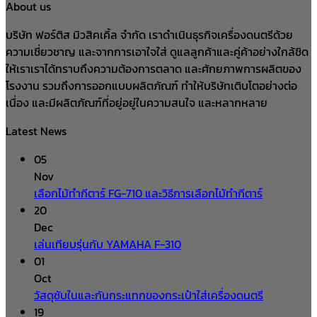
About us
บริษัท ฟอร์ติส มิวสิคเคิ้ล จำกัด เราดำเนินธุรกิจเครื่องดนตรีด้วย
ความเชี่ยวชาญ และจากการเอาใจใส่ ดูแลลูกค้าและคู่ค้าอย่างใกล้ชิด
ให้เราเราได้ทราบถึงความต้องการตลาด และศักยภาพการผลิตของ
โรงงาน รวมถึงการออกแบบผลิตภัณฑ์ ทำให้บริษัทเติบโตอย่างต่อ
เนื่อง และมีผลิตภัณฑ์ที่อยู่อยู่ในความสนใจ และหลากหลาย
Latest News
05
Nov
เลือกไม้ทำกีตาร์ FG-710 และวิธีการเลือกไม้ทำกีตาร์
20
Dec
เล่นเทียบรุ่นกับ YAMAHA F-310
01
Oct
วัสดุซับในและกันกระแทกของกระเป๋าใส่เครื่องดนตรี
19