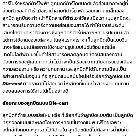
ต้าร์โปร่งหรือกีต้าร์ไฟฟ้า ลูกบิดกีต้าร์โดยปกติแล้วส่วนมากจะอยู่ที่
DMB-
ส่วนหัวของกีต้าร์ เมื่อเรานำสายกีต้าร์มาพันรอบๆแกนเหล็กของ
721
ลูกบิด ลูกบิดจะทำหน้าที่ยึดสายกีต้าร์เอาไว้และเมื่อเราหมุนลูกบิดจะ
Bass
สามารถปรับความตรึงความหย่อนของสายได้ ทำให้เราปรับระดับ
Machine
เสียงได้ตามที่เราต้องการ ซึ่งลูกบิดกีต้าร์มีหลากหลายรูปแบบ แล้ว
Heads
แต่การใช้งานของแต่ละคน ในยุคแรกๆเราจะเห็นลูกบิดเป็นแบบวิน
quantity
เทจหรือแบบเปลือยการใช้งานง่ายรูปแบบไม่ซับซ้อน แต่เมื่อ
เทคโนโลยีพัฒนาขึ้นทำให้สามารถผลิตลูกบิดที่ตอบสนองความ
ต้องการของผู้เล่นมากกว่า ไม่ว่าจะเป็นเรื่องความเที่ยงตรงของเสียง
ความสวยงาม หรือ ความทนทาน และลูกบิดที่ได้รับความนิยมเป็น
อย่างมากในปัจจุบัน คือ ลูกบิดแบบสมัยใหม่หรือเรียกว่าลูกบิดแบบ
Die-cast
ด้วยราคาที่ไม่สูงมาก ให้เสียงที่แม่นยำ สวยงาม ทนทาน
ตอบสนองการใช้งานได้เป็นอย่างดี
ลักษณะของลูกบิดแบบ Die-cast
ลูกบิดกีต้าร์แบบสมัยใหม่ หรือ ที่เรียกกันว่าลูกบิดแบบตัน เป็นลูกบิด
ที่ถูกออกแบบและผลิตโดยการหลอมขึ้นจากแม่พิมพ์โดยเฉพาะ
อะไหล่ทั้งหมดจะถูกรวมไว้ที่ด้านใน ลูกบิดชนิดนี้ไม่ต้องการน้ำมันใน