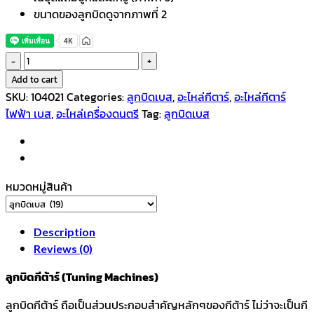
ขนาดของลูกบิดดูจากภาพที่ 2
ลูกบิด
เบส
Add to cart
สี
SKU:
104021
Categories:
ลูกบิดเบส
,
อะไหล่กีตาร์
,
อะไหล่กีตาร์
ทอง
ไฟฟ้า เบส
,
อะไหล่เครื่องดนตรี
Tag:
ลูกบิดเบส
แบบ
ตัน
ทรง
หางปลา
หมวดหมู่สินค้า
น็อต
ตรง
1
Description
รู
Reviews (0)
สำหรับ
ลูกบิดกีต้าร์ (Tuning Machines)
เบส
4
ลูกบิดกีต้าร์ ถือเป็นส่วนประกอบสำคัญหลักๆของกีต้าร์ ไม่ว่าจะเป็นกี
สาย