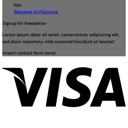
Nov
Welcome to Flatsome
Signup for Newsletter
Lorem ipsum dolor sit amet, consectetuer adipiscing elit,
sed diam nonummy nibh euismod tincidunt ut laoreet.
(insert contact form here)