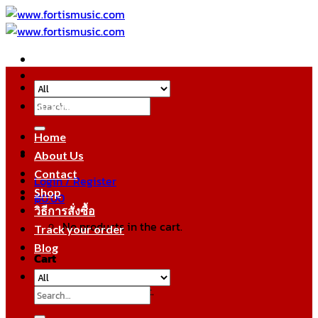
Skip
to
content
Search
หมวดหมู่สินค้า
for:
Home
About Us
Contact
Login / Register
Shop
฿
0.00
วิธีการสั่งซื้อ
No products in the cart.
Track your order
Blog
Cart
No products in the cart.
Search
for: