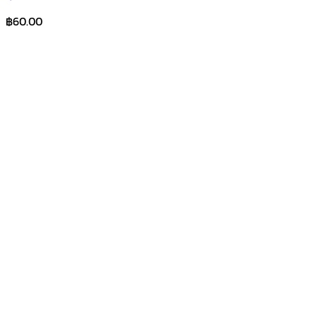
฿
60.00