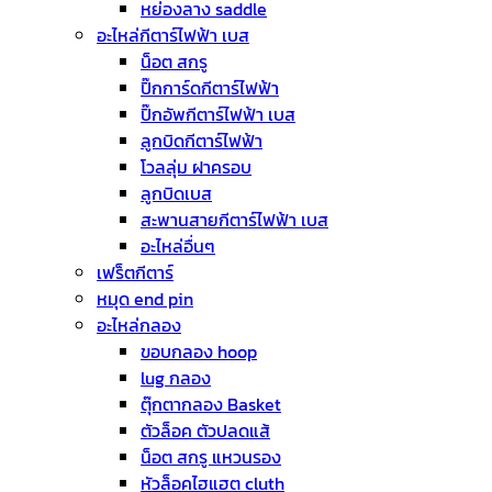
หย่องลาง saddle
อะไหล่กีตาร์ไฟฟ้า เบส
น็อต สกรู
ปิ๊กการ์ดกีตาร์ไฟฟ้า
ปิ๊กอัพกีตาร์ไฟฟ้า เบส
ลูกบิดกีตาร์ไฟฟ้า
โวลลุ่ม ฝาครอบ
ลูกบิดเบส
สะพานสายกีตาร์ไฟฟ้า เบส
อะไหล่อื่นๆ
เฟร็ตกีตาร์
หมุด end pin
อะไหล่กลอง
ขอบกลอง hoop
lug กลอง
ตุ๊กตากลอง Basket
ตัวล็อค ตัวปลดแส้
น็อต สกรู แหวนรอง
หัวล็อคไฮแฮต cluth