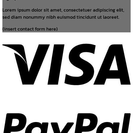
Lorem ipsum dolor sit amet, consectetuer adipiscing elit,
sed diam nonummy nibh euismod tincidunt ut laoreet.
(insert contact form here)