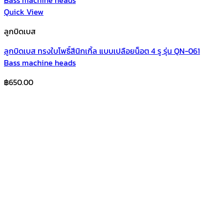
Quick View
ลูกบิดเบส
ลูกบิดเบส ทรงใบโพธิ์สีนิกเกิ้ล แบบเปลือยน็อต 4 รู รุ่น QN-061
Bass machine heads
฿
650.00