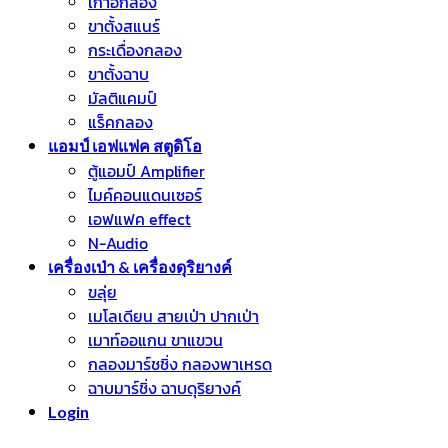
เก้าอี้กลอง
ขาตั้งสแนร์
กระเดื่องกลอง
ขาตั้งฉาบ
มัลติแคมป์
แร็คกลอง
แอมป์ เอฟแฟค สตูดิโอ
ตู้แอมป์ Amplifier
ไมค์คอนแดนเซอร์
เอฟแฟค effect
N-Audio
เครื่องเป่า & เครื่องดุริยางค์
ขลุ่ย
เมโลเดียน สายเป่า ปากเป่า
เมาท์ออแกน ขาแขวน
กลองมาร์ชชิ่ง กลองพาเหรด
ฉาบมาร์ชิ่ง ฉาบดุริยางค์
Login