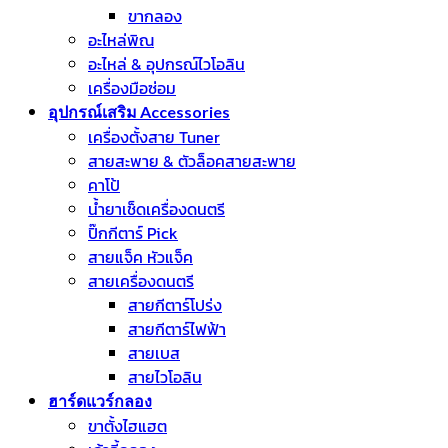
ขากลอง
อะไหล่พิณ
อะไหล่ & อุปกรณ์ไวโอลิน
เครื่องมือซ่อม
อุปกรณ์เสริม Accessories
เครื่องตั้งสาย Tuner
สายสะพาย & ตัวล็อคสายสะพาย
คาโป้
น้ำยาเช็ดเครื่องดนตรี
ปิ๊กกีตาร์ Pick
สายแจ็ค หัวแจ็ค
สายเครื่องดนตรี
สายกีตาร์โปร่ง
สายกีตาร์ไฟฟ้า
สายเบส
สายไวโอลิน
ฮาร์ดแวร์กลอง
ขาตั้งไฮแฮต