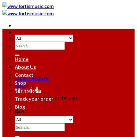
Skip
to
content
Search
หมวดหมู่สินค้า
for:
Home
About Us
Contact
Login / Register
Shop
฿
0.00
วิธีการสั่งซื้อ
No products in the cart.
Track your order
Blog
Cart
No products in the cart.
Search
for: