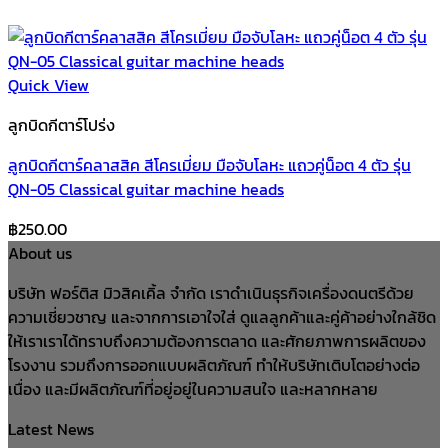
Quick View
ลูกบิดกีตาร์โปร่ง
ลูกบิดกีตาร์คลาสสิค สีโครเมี่ยม มือจับโลหะ แถวคู่น็อต 4 ตัว รุ่น
QN-05 Classical guitar machine heads
฿
250.00
About us
บริษัท ฟอร์ติส มิวสิคเคิ้ล จำกัด เราดำเนินธุรกิจเครื่องดนตรีด้วย
ความเชี่ยวชาญ และจากการเอาใจใส่ ดูแลลูกค้าและคู่ค้าอย่างใกล้ชิด
ให้เราเราได้ทราบถึงความต้องการตลาด และศักยภาพการผลิตของ
โรงงาน รวมถึงการออกแบบผลิตภัณฑ์ ทำให้บริษัทเติบโตอย่างต่อ
เนื่อง และมีผลิตภัณฑ์ที่อยู่อยู่ในความสนใจ และหลากหลาย
Latest News