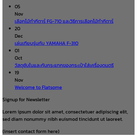
05
Nov
เลือกไม้ทำกีตาร์ FG-710 และวิธีการเลือกไม้ทำกีตาร์
20
Dec
เล่นเทียบรุ่นกับ YAMAHA F-310
01
Oct
วัสดุซับในและกันกระแทกของกระเป๋าใส่เครื่องดนตรี
19
Nov
Welcome to Flatsome
Signup for Newsletter
Lorem ipsum dolor sit amet, consectetuer adipiscing elit,
sed diam nonummy nibh euismod tincidunt ut laoreet.
(insert contact form here)