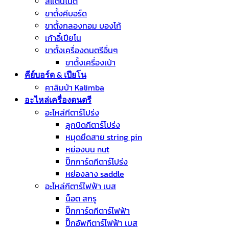
สแตนโน๊ต
ขาตั้งคีบอร์ด
ขาตั้งกลองทอม บองโก้
เก้าอี้เปียโน
ขาตั้งเครื่องดนตรีอื่นๆ
ขาตั้งเครื่องเป่า
คีย์บอร์ด & เปียโน
คาลิมบ้า Kalimba
อะไหล่เครื่องดนตรี
อะไหล่กีตาร์โปร่ง
ลูกบิดกีตาร์โปร่ง
หมุดยึดสาย string pin
หย่องบน nut
ปิ๊กการ์ดกีตาร์โปร่ง
หย่องลาง saddle
อะไหล่กีตาร์ไฟฟ้า เบส
น็อต สกรู
ปิ๊กการ์ดกีตาร์ไฟฟ้า
ปิ๊กอัพกีตาร์ไฟฟ้า เบส