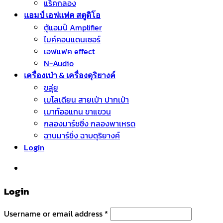
แร็คกลอง
แอมป์ เอฟแฟค สตูดิโอ
ตู้แอมป์ Amplifier
ไมค์คอนแดนเซอร์
เอฟแฟค effect
N-Audio
เครื่องเป่า & เครื่องดุริยางค์
ขลุ่ย
เมโลเดียน สายเป่า ปากเป่า
เมาท์ออแกน ขาแขวน
กลองมาร์ชชิ่ง กลองพาเหรด
ฉาบมาร์ชิ่ง ฉาบดุริยางค์
Login
หมวดหมู่สินค้า
Login
Username or email address
*