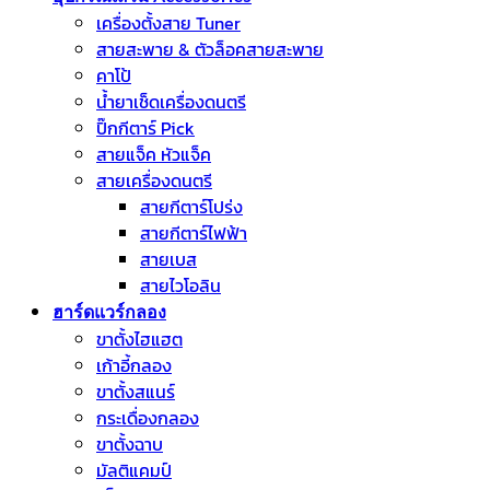
เครื่องตั้งสาย Tuner
สายสะพาย & ตัวล็อคสายสะพาย
คาโป้
น้ำยาเช็ดเครื่องดนตรี
ปิ๊กกีตาร์ Pick
สายแจ็ค หัวแจ็ค
สายเครื่องดนตรี
สายกีตาร์โปร่ง
สายกีตาร์ไฟฟ้า
สายเบส
สายไวโอลิน
ฮาร์ดแวร์กลอง
ขาตั้งไฮแฮต
เก้าอี้กลอง
ขาตั้งสแนร์
กระเดื่องกลอง
ขาตั้งฉาบ
มัลติแคมป์