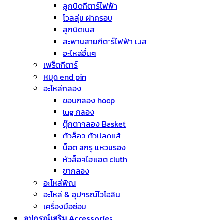
ลูกบิดกีตาร์ไฟฟ้า
โวลลุ่ม ฝาครอบ
ลูกบิดเบส
สะพานสายกีตาร์ไฟฟ้า เบส
อะไหล่อื่นๆ
เฟร็ตกีตาร์
หมุด end pin
อะไหล่กลอง
ขอบกลอง hoop
lug กลอง
ตุ๊กตากลอง Basket
ตัวล็อค ตัวปลดแส้
น็อต สกรู แหวนรอง
หัวล็อคไฮแฮต cluth
ขากลอง
อะไหล่พิณ
อะไหล่ & อุปกรณ์ไวโอลิน
เครื่องมือซ่อม
อุปกรณ์เสริม Accessories