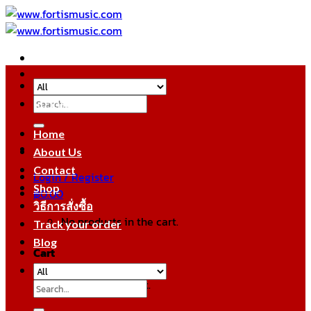
Skip
to
content
Search
หมวดหมู่สินค้า
for:
Home
About Us
Contact
Login / Register
Shop
฿
0.00
วิธีการสั่งซื้อ
No products in the cart.
Track your order
Blog
Cart
No products in the cart.
Search
for: