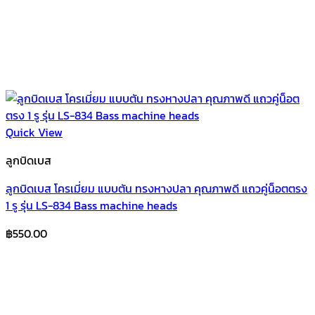
Quick View
ลูกบิดเบส
ลูกบิดเบส โครเมี่ยม แบบตัน ทรงหางปลา คุณภาพดี แถวคู่น็อตตรง
1 รู รุ่น LS-834 Bass machine heads
฿
550.00