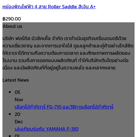
หย่องพิณไฟฟ้า 4 สาย Roller Saddle สีเงิน A+
฿
290.00
About us
บริษัท ฟอร์ติส มิวสิคเคิ้ล จำกัด เราดำเนินธุรกิจเครื่องดนตรีด้วย
ความเชี่ยวชาญ และจากการเอาใจใส่ ดูแลลูกค้าและคู่ค้าอย่างใกล้ชิด
ให้เราเราได้ทราบถึงความต้องการตลาด และศักยภาพการผลิตของ
โรงงาน รวมถึงการออกแบบผลิตภัณฑ์ ทำให้บริษัทเติบโตอย่างต่อ
เนื่อง และมีผลิตภัณฑ์ที่อยู่อยู่ในความสนใจ และหลากหลาย
Latest News
05
Nov
เลือกไม้ทำกีตาร์ FG-710 และวิธีการเลือกไม้ทำกีตาร์
20
Dec
เล่นเทียบรุ่นกับ YAMAHA F-310
01