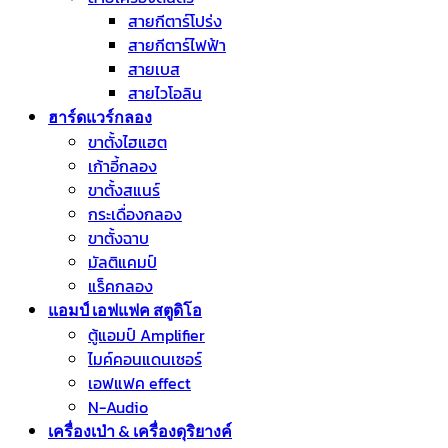
สายกีตาร์โปร่ง
สายกีตาร์ไฟฟ้า
สายเบส
สายไวโอลิน
ฮาร์ดแวร์กลอง
ขาตั้งไฮแฮต
เก้าอี้กลอง
ขาตั้งสแนร์
กระเดื่องกลอง
ขาตั้งฉาบ
มัลติแคมป์
แร็คกลอง
แอมป์ เอฟแฟค สตูดิโอ
ตู้แอมป์ Amplifier
ไมค์คอนแดนเซอร์
เอฟแฟค effect
N-Audio
เครื่องเป่า & เครื่องดุริยางค์