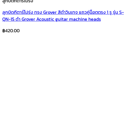
ลูกบิดกีตาร์โปร่ง
ลูกบิดกีตาร์โปร่ง ทรง Grover สีดำวินเทจ แถวคู่น็อตตรง 1 รู รุ่น S-
QN-15 ดำ Grover Acoustic guitar machine heads
฿
420.00