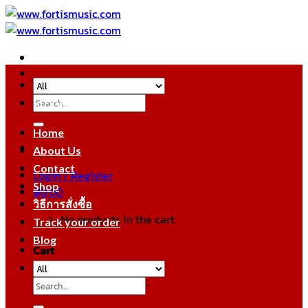
Skip
to
content
Search
หมวดหมู่สินค้า
for:
Home
About Us
Contact
Login / Register
Shop
฿
0.00
วิธีการสั่งซื้อ
No products in the cart.
Track your order
Blog
Cart
No products in the cart.
Search
for: