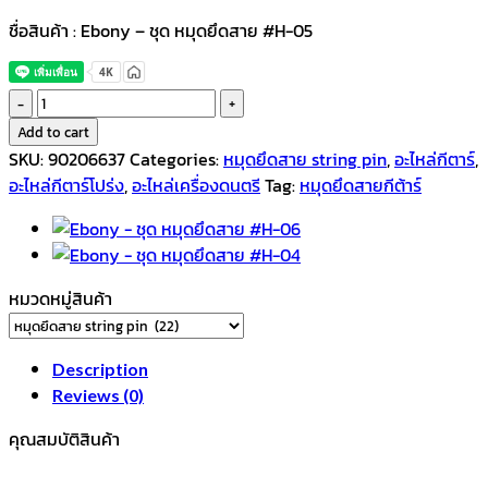
ชื่อสินค้า : Ebony – ชุด หมุดยึดสาย #H-05
Ebony
-
Add to cart
ชุด
SKU:
90206637
Categories:
หมุดยึดสาย string pin
,
อะไหล่กีตาร์
,
หมุด
อะไหล่กีตาร์โปร่ง
,
อะไหล่เครื่องดนตรี
Tag:
หมุดยึดสายกีต้าร์
ยึด
สาย
#H-
05
หมวดหมู่สินค้า
quantity
Description
Reviews (0)
คุณสมบัติสินค้า