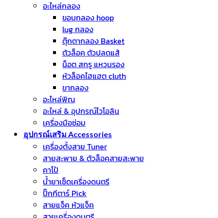
อะไหล่กลอง
ขอบกลอง hoop
lug กลอง
ตุ๊กตากลอง Basket
ตัวล็อค ตัวปลดแส้
น็อต สกรู แหวนรอง
หัวล็อคไฮแฮต cluth
ขากลอง
อะไหล่พิณ
อะไหล่ & อุปกรณ์ไวโอลิน
เครื่องมือซ่อม
อุปกรณ์เสริม Accessories
เครื่องตั้งสาย Tuner
สายสะพาย & ตัวล็อคสายสะพาย
คาโป้
น้ำยาเช็ดเครื่องดนตรี
ปิ๊กกีตาร์ Pick
สายแจ็ค หัวแจ็ค
สายเครื่องดนตรี