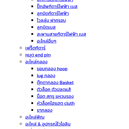
ปิ๊กอัพกีตาร์ไฟฟ้า เบส
ลูกบิดกีตาร์ไฟฟ้า
โวลลุ่ม ฝาครอบ
ลูกบิดเบส
สะพานสายกีตาร์ไฟฟ้า เบส
อะไหล่อื่นๆ
เฟร็ตกีตาร์
หมุด end pin
อะไหล่กลอง
ขอบกลอง hoop
lug กลอง
ตุ๊กตากลอง Basket
ตัวล็อค ตัวปลดแส้
น็อต สกรู แหวนรอง
หัวล็อคไฮแฮต cluth
ขากลอง
อะไหล่พิณ
อะไหล่ & อุปกรณ์ไวโอลิน