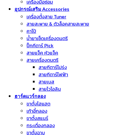
เครื่องมือซ่อม
อุปกรณ์เสริม Accessories
เครื่องตั้งสาย Tuner
สายสะพาย & ตัวล็อคสายสะพาย
คาโป้
น้ำยาเช็ดเครื่องดนตรี
ปิ๊กกีตาร์ Pick
สายแจ็ค หัวแจ็ค
สายเครื่องดนตรี
สายกีตาร์โปร่ง
สายกีตาร์ไฟฟ้า
สายเบส
สายไวโอลิน
ฮาร์ดแวร์กลอง
ขาตั้งไฮแฮต
เก้าอี้กลอง
ขาตั้งสแนร์
กระเดื่องกลอง
ขาตั้งฉาบ