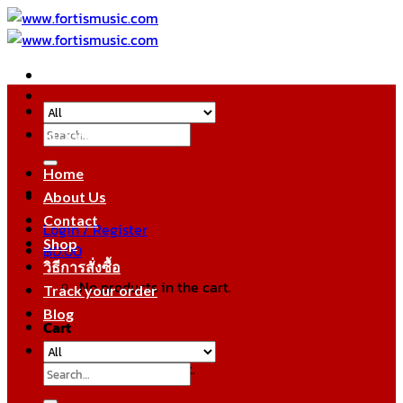
Skip
to
content
Search
หมวดหมู่สินค้า
for:
Home
About Us
Contact
Login / Register
Shop
฿
0.00
วิธีการสั่งซื้อ
No products in the cart.
Track your order
Blog
Cart
No products in the cart.
Search
for: