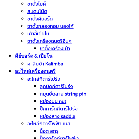
ขาตั้งไมค์
สแตนโน๊ต
ขาตั้งคีบอร์ด
ขาตั้งกลองทอม บองโก้
เก้าอี้เปียโน
ขาตั้งเครื่องดนตรีอื่นๆ
ขาตั้งเครื่องเป่า
คีย์บอร์ด & เปียโน
คาลิมบ้า Kalimba
อะไหล่เครื่องดนตรี
อะไหล่กีตาร์โปร่ง
ลูกบิดกีตาร์โปร่ง
หมุดยึดสาย string pin
หย่องบน nut
ปิ๊กการ์ดกีตาร์โปร่ง
หย่องลาง saddle
อะไหล่กีตาร์ไฟฟ้า เบส
น็อต สกรู
ปิ๊กการ์ดกีตาร์ไฟฟ้า