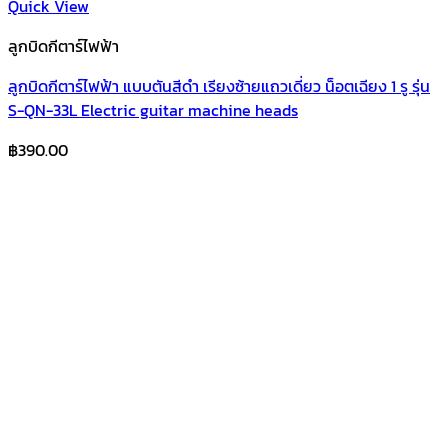
Quick View
ลูกบิดกีตาร์ไฟฟ้า
ลูกบิดกีตาร์ไฟฟ้า แบบตันสีดำ เรียงซ้ายแถวเดี่ยว น็อตเฉียง 1 รู รุ่น
S-QN-33L Electric guitar machine heads
฿
390.00