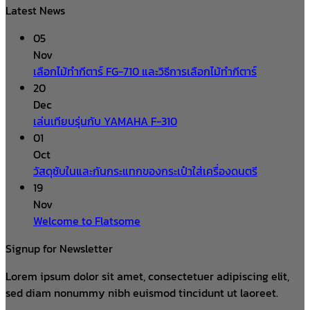
Latest News
05
Nov
เลือกไม้ทำกีตาร์ FG-710 และวิธีการเลือกไม้ทำกีตาร์
20
Dec
เล่นเทียบรุ่นกับ YAMAHA F-310
01
Oct
วัสดุซับในและกันกระแทกของกระเป๋าใส่เครื่องดนตรี
19
Nov
Welcome to Flatsome
Signup for Newsletter
Lorem ipsum dolor sit amet, consectetuer adipiscing elit,
sed diam nonummy nibh euismod tincidunt ut laoreet.