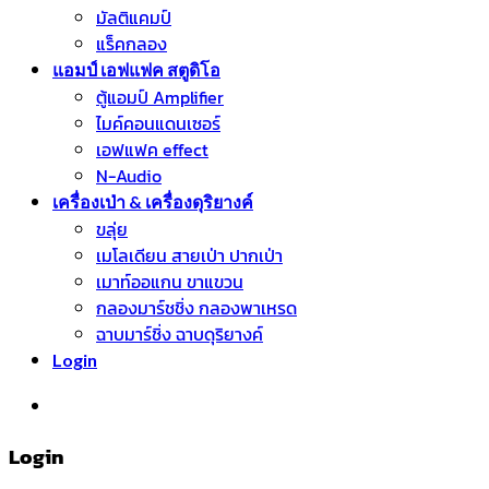
มัลติแคมป์
แร็คกลอง
แอมป์ เอฟแฟค สตูดิโอ
ตู้แอมป์ Amplifier
ไมค์คอนแดนเซอร์
เอฟแฟค effect
N-Audio
เครื่องเป่า & เครื่องดุริยางค์
ขลุ่ย
เมโลเดียน สายเป่า ปากเป่า
เมาท์ออแกน ขาแขวน
กลองมาร์ชชิ่ง กลองพาเหรด
ฉาบมาร์ชิ่ง ฉาบดุริยางค์
Login
หมวดหมู่สินค้า
Login