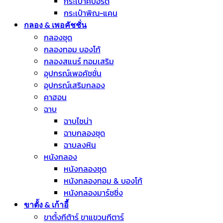
กระเป๋าคีบอร์ด
กระเป๋าพิณ-แคน
กลอง & เพอคัชชั่น
กลองชุด
กลองทอม บองโก้
กลองสแนร์ ทอมเสริม
อุปกรณ์เพอคัชชั่น
อุปกรณ์เสริมกลอง
คาฮอน
ฉาบ
ฉาบไชน่า
ฉาบกลองชุด
ฉาบลงหิน
หนังกลอง
หนังกลองชุด
หนังกลองทอม & บองโก้
หนังกลองมาร์ชชิ่ง
ขาตั้ง & เก้าอี้
ขาตั้งกีต้าร์ ขาแขวนกีตาร์