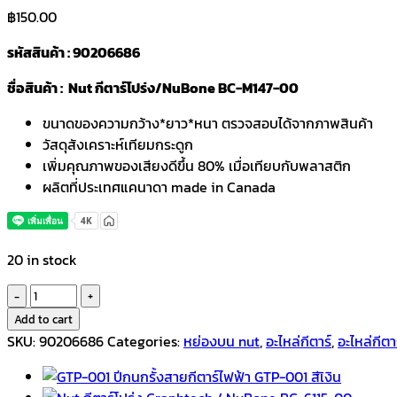
฿
150.00
รหัสสินค้า : 90206686
ชื่อสินค้า : Nut กีตาร์โปร่ง/NuBone BC-M147-00
ขนาดของความกว้าง*ยาว*หนา ตรวจสอบได้จากภาพสินค้า
วัสดุสังเคราะห์เทียมกระดูก
เพิ่มคุณภาพของเสียงดีขึ้น 80% เมื่อเทียบกับพลาสติก
ผลิตที่ประเทศแคนาดา made in Canada
20 in stock
Nut
กีตาร์
Add to cart
โปร่ง
SKU:
90206686
Categories:
หย่องบน nut
,
อะไหล่กีตาร์
,
อะไหล่กีตา
Graphtech
/