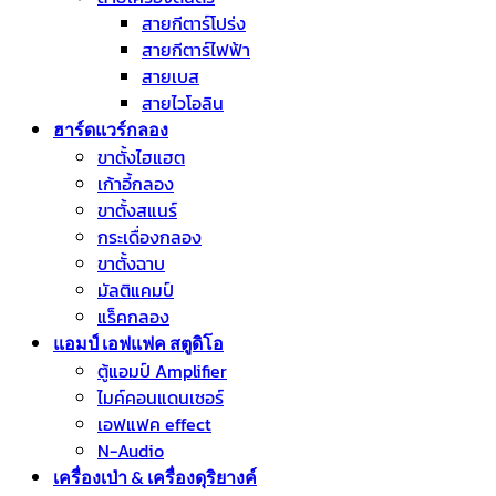
สายกีตาร์โปร่ง
สายกีตาร์ไฟฟ้า
สายเบส
สายไวโอลิน
ฮาร์ดแวร์กลอง
ขาตั้งไฮแฮต
เก้าอี้กลอง
ขาตั้งสแนร์
กระเดื่องกลอง
ขาตั้งฉาบ
มัลติแคมป์
แร็คกลอง
แอมป์ เอฟแฟค สตูดิโอ
ตู้แอมป์ Amplifier
ไมค์คอนแดนเซอร์
เอฟแฟค effect
N-Audio
เครื่องเป่า & เครื่องดุริยางค์