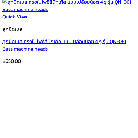
Quick View
ลูกบิดเบส
ลูกบิดเบส ทรงใบโพธิ์สีนิกเกิ้ล แบบเปลือยน็อต 4 รู รุ่น QN-061
Bass machine heads
฿
650.00