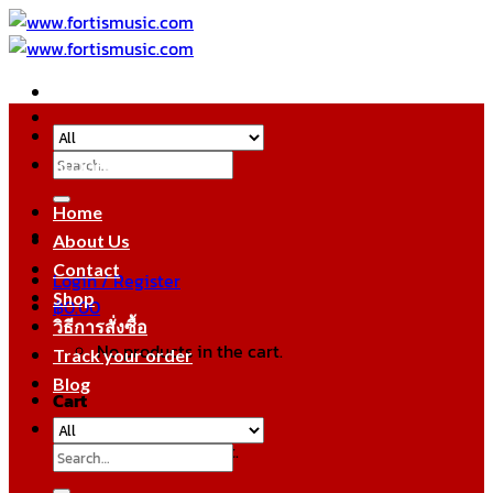
Skip
to
content
Search
หมวดหมู่สินค้า
for:
Home
About Us
Contact
Login / Register
Shop
฿
0.00
วิธีการสั่งซื้อ
No products in the cart.
Track your order
Blog
Cart
No products in the cart.
Search
for: