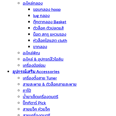
อะไหล่กลอง
ขอบกลอง hoop
lug กลอง
ตุ๊กตากลอง Basket
ตัวล็อค ตัวปลดแส้
น็อต สกรู แหวนรอง
หัวล็อคไฮแฮต cluth
ขากลอง
อะไหล่พิณ
อะไหล่ & อุปกรณ์ไวโอลิน
เครื่องมือซ่อม
อุปกรณ์เสริม Accessories
เครื่องตั้งสาย Tuner
สายสะพาย & ตัวล็อคสายสะพาย
คาโป้
น้ำยาเช็ดเครื่องดนตรี
ปิ๊กกีตาร์ Pick
สายแจ็ค หัวแจ็ค
สายเครื่องดนตรี