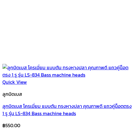
Quick View
ลูกบิดเบส
ลูกบิดเบส โครเมี่ยม แบบตัน ทรงหางปลา คุณภาพดี แถวคู่น็อตตรง
1 รู รุ่น LS-834 Bass machine heads
฿
550.00