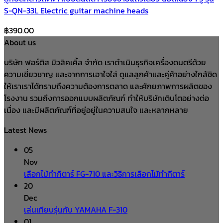
S-QN-33L Electric guitar machine heads
฿
390.00
About us
บริษัท ฟอร์ติส มิวสิคเคิ้ล จำกัด เราดำเนินธุรกิจเครื่องดนตรีด้วย
ความเชี่ยวชาญ และจากการเอาใจใส่ ดูแลลูกค้าและคู่ค้าอย่างใกล้ชิด
ให้เราเราได้ทราบถึงความต้องการตลาด และศักยภาพการผลิตของ
โรงงาน รวมถึงการออกแบบผลิตภัณฑ์ ทำให้บริษัทเติบโตอย่างต่อ
เนื่อง และมีผลิตภัณฑ์ที่อยู่อยู่ในความสนใจ และหลากหลาย
Latest News
05
Nov
เลือกไม้ทำกีตาร์ FG-710 และวิธีการเลือกไม้ทำกีตาร์
20
Dec
เล่นเทียบรุ่นกับ YAMAHA F-310
01