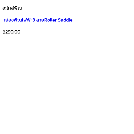
อะไหล่พิณ
หย่องพิณไฟฟ้า3 สายRoller Saddle
฿
290.00