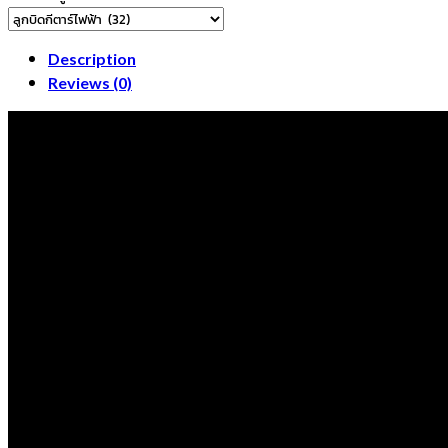
เมี่
ยม
LS-
Description
820
Reviews (0)
Guitar
Head
Machine
for
Acoustic
Guitar
LP
Style
quantity