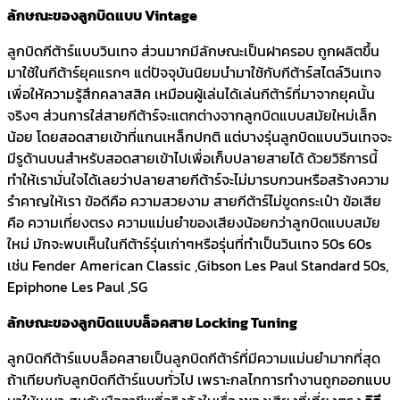
ลักษณะของลูกบิดแบบ Vintage
ลูกบิดกีต้าร์แบบวินเทจ ส่วนมากมีลักษณะเป็นฝาครอบ ถูกผลิตขึ้น
มาใช้ในกีต้าร์ยุคแรกๆ แต่ปัจจุบันนิยมนำมาใช้กับกีต้าร์สไตล์วินเทจ
เพื่อให้ความรู้สึกคลาสสิค เหมือนผู้เล่นได้เล่นกีต้าร์ที่มาจากยุคนั้น
จริงๆ ส่วนการใส่สายกีต้าร์จะแตกต่างจากลูกบิดแบบสมัยใหม่เล็ก
น้อย โดยสอดสายเข้าที่แกนเหล็กปกติ แต่บางรุ่นลูกบิดแบบวินเทจจะ
มีรูด้านบนสำหรับสอดสายเข้าไปเพื่อเก็บปลายสายได้ ด้วยวิธีการนี้
ทำให้เรามั่นใจได้เลยว่าปลายสายกีต้าร์จะไม่มารบกวนหรือสร้างความ
รำคาญให้เรา ข้อดีคือ ความสวยงาม สายกีต้าร์ไม่ขูดกระเป๋า ข้อเสีย
คือ ความเที่ยงตรง ความแม่นยำของเสียงน้อยกว่าลูกบิดแบบสมัย
ใหม่ มักจะพบเห็นในกีต้าร์รุ่นเก่าๆหรือรุ่นที่ทำเป็นวินเทจ 50s 60s
เช่น Fender American Classic ,Gibson Les Paul Standard 50s,
Epiphone Les Paul ,SG
ลักษณะของลูกบิดแบบล็อคสาย Locking Tuning
ลูกบิดกีต้าร์แบบล็อคสายเป็นลูกบิดกีต้าร์ที่มีความแม่นยำมากที่สุด
ถ้าเทียบกับลูกบิดกีต้าร์แบบทั่วไป เพราะกลไกการทำงานถูกออกแบบ