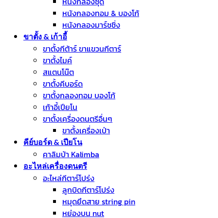
หนังกลองชุด
หนังกลองทอม & บองโก้
หนังกลองมาร์ชชิ่ง
ขาตั้ง & เก้าอี้
ขาตั้งกีต้าร์ ขาแขวนกีตาร์
ขาตั้งไมค์
สแตนโน๊ต
ขาตั้งคีบอร์ด
ขาตั้งกลองทอม บองโก้
เก้าอี้เปียโน
ขาตั้งเครื่องดนตรีอื่นๆ
ขาตั้งเครื่องเป่า
คีย์บอร์ด & เปียโน
คาลิมบ้า Kalimba
อะไหล่เครื่องดนตรี
อะไหล่กีตาร์โปร่ง
ลูกบิดกีตาร์โปร่ง
หมุดยึดสาย string pin
หย่องบน nut