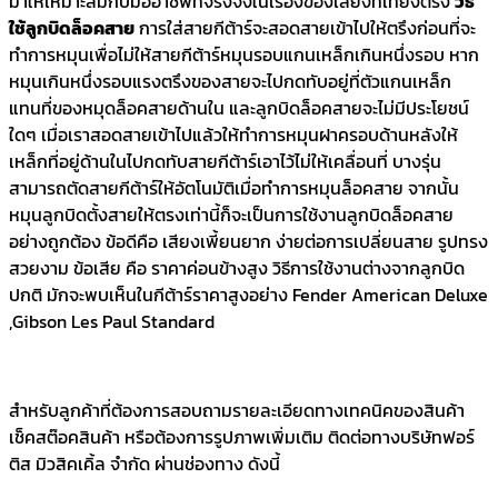
มาให้เหมาะสมกับมืออาชีพที่จริงจังในเรื่องของเสียงที่เที่ยงตรง
วิธี
ใช้ลูกบิดล็อคสาย
การใส่สายกีต้าร์จะสอดสายเข้าไปให้ตรึงก่อนที่จะ
ทำการหมุนเพื่อไม่ให้สายกีต้าร์หมุนรอบแกนเหล็กเกินหนึ่งรอบ หาก
หมุนเกินหนึ่งรอบแรงตรึงของสายจะไปกดทับอยู่ที่ตัวแกนเหล็ก
แทนที่ของหมุดล็อคสายด้านใน และลูกบิดล็อคสายจะไม่มีประโยชน์
ใดๆ เมื่อเราสอดสายเข้าไปแล้วให้ทำการหมุนฝาครอบด้านหลังให้
เหล็กที่อยู่ด้านในไปกดทับสายกีต้าร์เอาไว้ไม่ให้เคลื่อนที่ บางรุ่น
สามารถตัดสายกีต้าร์ให้อัตโนมัติเมื่อทำการหมุนล็อคสาย จากนั้น
หมุนลูกบิดตั้งสายให้ตรงเท่านี้ก็จะเป็นการใช้งานลูกบิดล็อคสาย
อย่างถูกต้อง ข้อดีคือ เสียงเพี้ยนยาก ง่ายต่อการเปลี่ยนสาย รูปทรง
สวยงาม ข้อเสีย คือ ราคาค่อนข้างสูง วิธีการใช้งานต่างจากลูกบิด
ปกติ มักจะพบเห็นในกีต้าร์ราคาสูงอย่าง Fender American Deluxe
,Gibson Les Paul Standard
สำหรับลูกค้าที่ต้องการสอบถามรายละเอียดทางเทคนิคของสินค้า
เช็คสต๊อคสินค้า หรือต้องการรูปภาพเพิ่มเติม ติดต่อทางบริษัทฟอร์
ติส มิวสิคเคิ้ล จำกัด ผ่านช่องทาง ดังนี้