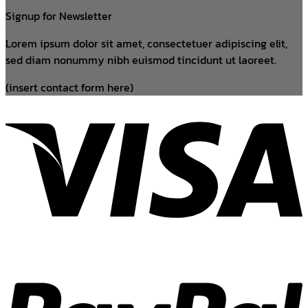
Signup for Newsletter
Lorem ipsum dolor sit amet, consectetuer adipiscing elit,
sed diam nonummy nibh euismod tincidunt ut laoreet.
(insert contact form here)