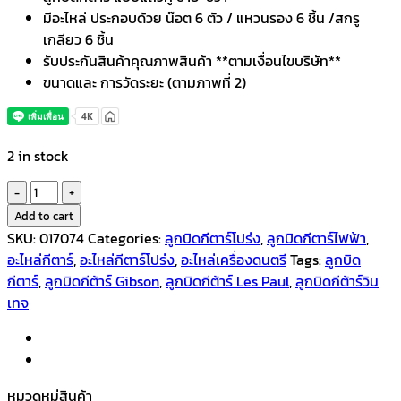
มีอะไหล่ ประกอบด้วย น๊อต 6 ตัว / แหวนรอง 6 ชิ้น /สกรู
เกลียว 6 ชิ้น
รับประกันสินค้าคุณภาพสินค้า **ตามเงื่อนไขบริษัท**
ขนาดและ การวัดระยะ (ตามภาพที่ 2)
2 in stock
ลูกบิด
กีตาร์
Add to cart
โปร่ง
SKU:
017074
Categories:
ลูกบิดกีตาร์โปร่ง
,
ลูกบิดกีตาร์ไฟฟ้า
,
หรือ
อะไหล่กีตาร์
,
อะไหล่กีตาร์โปร่ง
,
อะไหล่เครื่องดนตรี
Tags:
ลูกบิด
กีตาร์
กีตาร์
,
ลูกบิดกีต้าร์ Gibson
,
ลูกบิดกีต้าร์ Les Paul
,
ลูกบิดกีต้าร์วิน
ไฟฟ้า
เทจ
ทรง
LP
โค
ร
หมวดหมู่สินค้า