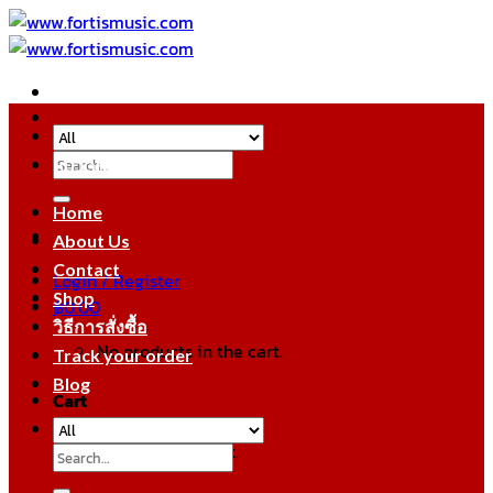
Skip
to
content
Search
หมวดหมู่สินค้า
for:
Home
About Us
Contact
Login / Register
Shop
฿
0.00
วิธีการสั่งซื้อ
No products in the cart.
Track your order
Blog
Cart
No products in the cart.
Search
for: