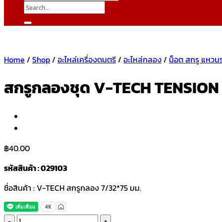
Search
for:
Home
/
Shop
/
อะไหล่เครื่องดนตรี
/
อะไหล่กลอง
/
น็อต สกรู แหวน
สกรูกลองชุด V-TECH TENSION 
฿
40.00
รหัสสินค้า : 029103
ชื่อสินค้า : V-TECH สกรูกลอง 7/32*75 มม.
สก