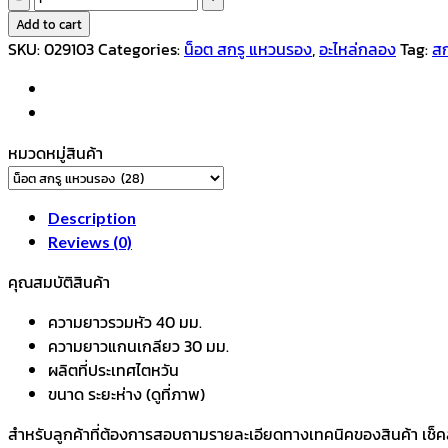
รู
Add to cart
กลอง
SKU:
029103
Categories:
น็อต สกรู แหวนรอง
,
อะไหล่กลอง
Tag:
สก
ชุด
V-
TECH
TENSION
หมวดหมู่สินค้า
ROD
TAIWAN
:
Description
7/32*75มม.
Reviews (0)
quantity
คุณสมบัติสินค้า
ความยาวรวมหัว 40 มม.
ความยาวแกนเกลียว 30 มม.
ผลิตที่ประเทศไตหวัน
ขนาด ระยะห่าง (ดูที่ภาพ)
สำหรับลูกค้าที่ต้องการสอบถามรายละเอียดทางเทคนิคของสินค้า เช็คสต๊อ