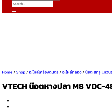
Search
for:
Home
/
Shop
/
อะไหล่เครื่องดนตรี
/
อะไหล่กลอง
/
น็อต สกรู แหวน
VTECH น๊อตหางปลา M8 VDC-4