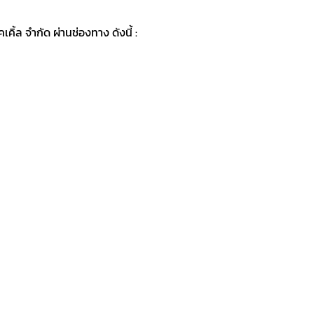
ิ้ล จำกัด ผ่านช่องทาง ดังนี้ :