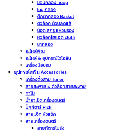
ขอบกลอง hoop
lug กลอง
ตุ๊กตากลอง Basket
ตัวล็อค ตัวปลดแส้
น็อต สกรู แหวนรอง
หัวล็อคไฮแฮต cluth
ขากลอง
อะไหล่พิณ
อะไหล่ & อุปกรณ์ไวโอลิน
เครื่องมือซ่อม
อุปกรณ์เสริม Accessories
เครื่องตั้งสาย Tuner
สายสะพาย & ตัวล็อคสายสะพาย
คาโป้
น้ำยาเช็ดเครื่องดนตรี
ปิ๊กกีตาร์ Pick
สายแจ็ค หัวแจ็ค
สายเครื่องดนตรี
สายกีตาร์โปร่ง