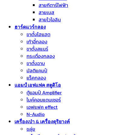
สายกีตาร์ไฟฟ้า
สายเบส
สายไวโอลิน
ฮาร์ดแวร์กลอง
ขาตั้งไฮแฮต
เก้าอี้กลอง
ขาตั้งสแนร์
กระเดื่องกลอง
ขาตั้งฉาบ
มัลติแคมป์
แร็คกลอง
แอมป์ เอฟแฟค สตูดิโอ
ตู้แอมป์ Amplifier
ไมค์คอนแดนเซอร์
เอฟแฟค effect
N-Audio
เครื่องเป่า & เครื่องดุริยางค์
ขลุ่ย