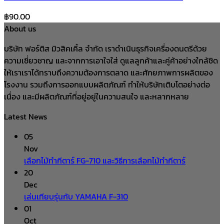
฿
90.00
About us
บริษัท ฟอร์ติส มิวสิคเคิ้ล จำกัด เราดำเนินธุรกิจเครื่องดนตรีด้วย
ความเชี่ยวชาญ และจากการเอาใจใส่ ดูแลลูกค้าและคู่ค้าอย่างใกล้ชิด
ให้เราเราได้ทราบถึงความต้องการตลาด และศักยภาพการผลิตของ
โรงงาน รวมถึงการออกแบบผลิตภัณฑ์ ทำให้บริษัทเติบโตอย่างต่อ
เนื่อง และมีผลิตภัณฑ์ที่อยู่อยู่ในความสนใจ และหลากหลาย
Latest News
05
Nov
เลือกไม้ทำกีตาร์ FG-710 และวิธีการเลือกไม้ทำกีตาร์
20
Dec
เล่นเทียบรุ่นกับ YAMAHA F-310
01
Oct