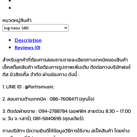
โค
ร
เมี่
หมวดหมู่สินค้า
ยม
ขา
เตี้ย
Description
23
Reviews (0)
mm.
สำหรับลูกค้าที่ต้องการสอบถามรายละเอียดทางเทคนิคของสินค้า
ระ
เช็คสต๊อคสินค้า หรือต้องการรูปภาพเพิ่มเติม ติดต่อทางบริษัทฟอร์
ยะ
ติส มิวสิคเคิ้ล จำกัด ผ่านช่องทาง ดังนี้ :
รูน๊อต
3.2
1. LINE ID : @Fortismusic
ซม.
(32
2. สอบถามด้านเทคนิค : 086-7608471 (คุณโจ)
มม.)
3. ติดต่อฝ่ายขาย : 094-2788784 (ออฟฟิศ สายด่วน 8.30 – 17.00
กลอง
น. วัน จ.-เสาร์), 081-5840695 (คุณเดียร์)
ทอม
floortom
ทางบริษัทฯ มีความยินดีให้ข้อมูลวิธีการใช้งาน สเป็คสินค้า โดยช่าง
สแนร์