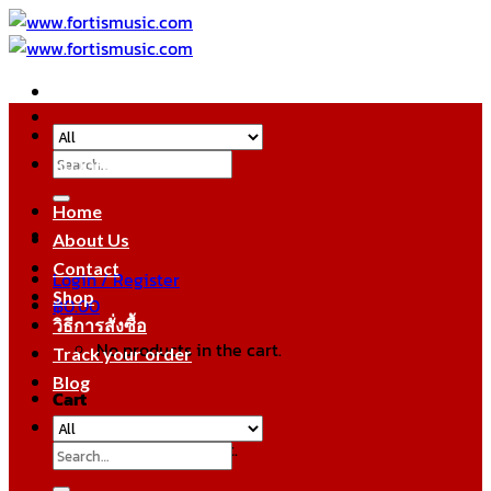
Skip
to
content
Search
หมวดหมู่สินค้า
for:
Home
About Us
Contact
Login / Register
Shop
฿
0.00
วิธีการสั่งซื้อ
No products in the cart.
Track your order
Blog
Cart
No products in the cart.
Search
for: