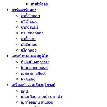
สายไวโอลิน
ฮาร์ดแวร์กลอง
ขาตั้งไฮแฮต
เก้าอี้กลอง
ขาตั้งสแนร์
กระเดื่องกลอง
ขาตั้งฉาบ
มัลติแคมป์
แร็คกลอง
แอมป์ เอฟแฟค สตูดิโอ
ตู้แอมป์ Amplifier
ไมค์คอนแดนเซอร์
เอฟแฟค effect
N-Audio
เครื่องเป่า & เครื่องดุริยางค์
ขลุ่ย
เมโลเดียน สายเป่า ปากเป่า
เมาท์ออแกน ขาแขวน