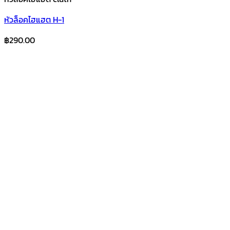
หัวล็อคไฮแฮต H-1
฿
290.00