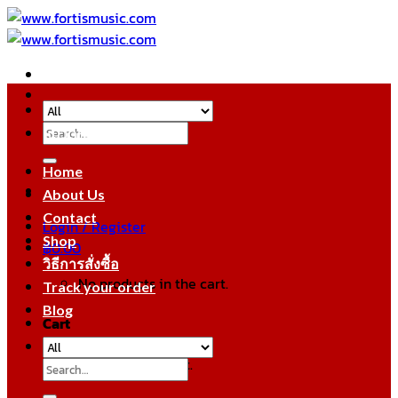
Skip
to
content
Search
หมวดหมู่สินค้า
for:
Home
About Us
Contact
Login / Register
Shop
฿
0.00
วิธีการสั่งซื้อ
No products in the cart.
Track your order
Blog
Cart
No products in the cart.
Search
for: