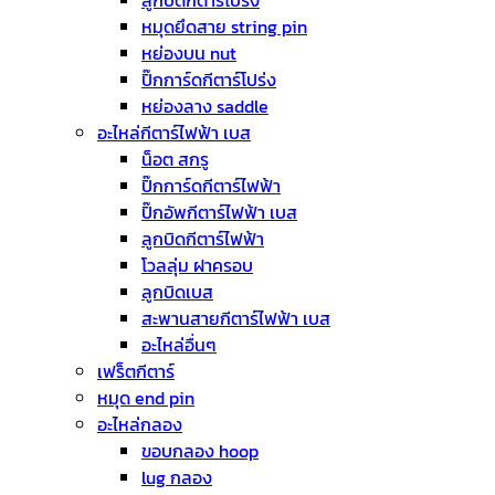
ลูกบิดกีตาร์โปร่ง
หมุดยึดสาย string pin
หย่องบน nut
ปิ๊กการ์ดกีตาร์โปร่ง
หย่องลาง saddle
อะไหล่กีตาร์ไฟฟ้า เบส
น็อต สกรู
ปิ๊กการ์ดกีตาร์ไฟฟ้า
ปิ๊กอัพกีตาร์ไฟฟ้า เบส
ลูกบิดกีตาร์ไฟฟ้า
โวลลุ่ม ฝาครอบ
ลูกบิดเบส
สะพานสายกีตาร์ไฟฟ้า เบส
อะไหล่อื่นๆ
เฟร็ตกีตาร์
หมุด end pin
อะไหล่กลอง
ขอบกลอง hoop
lug กลอง