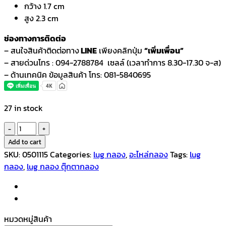
กว้าง 1.7 cm
สูง 2.3 cm
ช่องทางการติดต่อ
– สนใจสินค้าติดต่อทาง
LINE
เพียงคลิกปุ่ม
“เพิ่มเพื่อน”
– สายด่วนโทร : 094-2788784 เซลล์ (เวลาทำการ 8.30-17.30 จ-ส)
– ด้านเทคนิค ข้อมูลสินค้า โทร: 081-5840695
27 in stock
ตุ๊กตา
กล
Add to cart
อง
SKU:
0501115
Categories:
lug กลอง
,
อะไหล่กลอง
Tags:
lug
สแนร์
กลอง
,
lug กลอง ตุ๊กตากลอง
Snare
Lug
รุ่น
F-
หมวดหมู่สินค้า
DK-