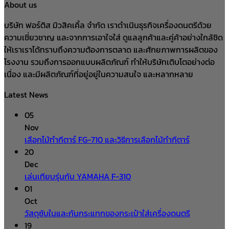
About us
บริษัท ฟอร์ติส มิวสิคเคิ้ล จำกัด เราดำเนินธุรกิจเครื่องดนตรีด้วย
ความเชี่ยวชาญ และจากการเอาใจใส่ ดูแลลูกค้าและคู่ค้าอย่างใกล้ชิด
ให้เราเราได้ทราบถึงความต้องการตลาด และศักยภาพการผลิตของ
โรงงาน รวมถึงการออกแบบผลิตภัณฑ์ ทำให้บริษัทเติบโตอย่างต่อ
เนื่อง และมีผลิตภัณฑ์ที่อยู่อยู่ในความสนใจ และหลากหลาย
Latest News
05
Nov
เลือกไม้ทำกีตาร์ FG-710 และวิธีการเลือกไม้ทำกีตาร์
20
Dec
เล่นเทียบรุ่นกับ YAMAHA F-310
01
Oct
วัสดุซับในและกันกระแทกของกระเป๋าใส่เครื่องดนตรี
19