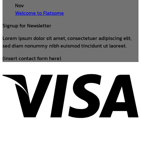
Nov
Welcome to Flatsome
Signup for Newsletter
Lorem ipsum dolor sit amet, consectetuer adipiscing elit,
sed diam nonummy nibh euismod tincidunt ut laoreet.
(insert contact form here)