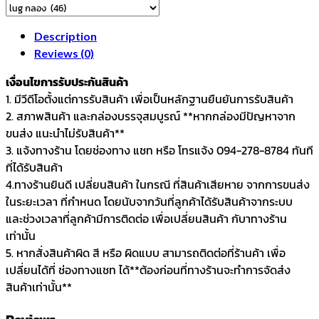
S2
สี
Description
เงิน
Reviews (0)
ระ
เงื่อนไขการรับประกันสินค้า
ยะ
1. มีวีดีโอตั้งแต่การรับสินค้า เพื่อเป็นหลักฐานยืนยันการรับสินค้า
รูน๊อต
2. สภาพสินค้า และกล่องบรรจุสมบูรณ์ **หากกล่องมีปัญหาจาก
4.5
ขนส่ง แนะนำไม่รับสินค้า**
ซม.
3. แจ้งทางร้าน โดยช่องทาง แชท หรือ โทรแจ้ง 094-278-8784 ทันที
(45
ที่ได้รับสินค้า
มม.)
4.ทางร้านยินดี เปลี่ยนสินค้า ในกรณี ที่สินค้าเสียหาย จากการขนส่ง
กลอง
ในระยะเวลา ที่กำหนด โดยนับจากวันที่ลูกค้าได้รับสินค้าจากระบบ
ทอม
และช่วงเวลาที่ลูกค้ามีการติดต่อ เพื่อเปลี่ยนสินค้า กับาทางร้าน
floortom
เท่านั้น
สแนร์
5. หากสั่งสินค้าผิด สี หรือ ผิดแบบ สามารถติดต่อที่ร้านค้า เพื่อ
quantity
เปลี่ยนได้ที่ ช่องทางแชท ได้**ต้องก่อนที่ทางร้านจะทำการจัดส่ง
สินค้าเท่านั้น**
Reviews