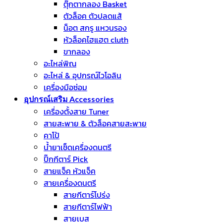
ตุ๊กตากลอง Basket
ตัวล็อค ตัวปลดแส้
น็อต สกรู แหวนรอง
หัวล็อคไฮแฮต cluth
ขากลอง
อะไหล่พิณ
อะไหล่ & อุปกรณ์ไวโอลิน
เครื่องมือซ่อม
อุปกรณ์เสริม Accessories
เครื่องตั้งสาย Tuner
สายสะพาย & ตัวล็อคสายสะพาย
คาโป้
น้ำยาเช็ดเครื่องดนตรี
ปิ๊กกีตาร์ Pick
สายแจ็ค หัวแจ็ค
สายเครื่องดนตรี
สายกีตาร์โปร่ง
สายกีตาร์ไฟฟ้า
สายเบส