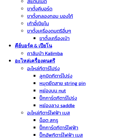
สแตนโน๊ต
ขาตั้งคีบอร์ด
ขาตั้งกลองทอม บองโก้
เก้าอี้เปียโน
ขาตั้งเครื่องดนตรีอื่นๆ
ขาตั้งเครื่องเป่า
คีย์บอร์ด & เปียโน
คาลิมบ้า Kalimba
อะไหล่เครื่องดนตรี
อะไหล่กีตาร์โปร่ง
ลูกบิดกีตาร์โปร่ง
หมุดยึดสาย string pin
หย่องบน nut
ปิ๊กการ์ดกีตาร์โปร่ง
หย่องลาง saddle
อะไหล่กีตาร์ไฟฟ้า เบส
น็อต สกรู
ปิ๊กการ์ดกีตาร์ไฟฟ้า
ปิ๊กอัพกีตาร์ไฟฟ้า เบส