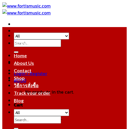
Skip
to
content
Search
หมวดหมู่สินค้า
for:
Home
About Us
Contact
Login / Register
Shop
฿
0.00
วิธีการสั่งซื้อ
No products in the cart.
Track your order
Blog
Cart
No products in the cart.
Search
for: