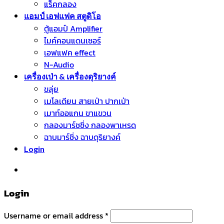
แร็คกลอง
แอมป์ เอฟแฟค สตูดิโอ
ตู้แอมป์ Amplifier
ไมค์คอนแดนเซอร์
เอฟแฟค effect
N-Audio
เครื่องเป่า & เครื่องดุริยางค์
ขลุ่ย
เมโลเดียน สายเป่า ปากเป่า
เมาท์ออแกน ขาแขวน
กลองมาร์ชชิ่ง กลองพาเหรด
ฉาบมาร์ชิ่ง ฉาบดุริยางค์
Login
หมวดหมู่สินค้า
Login
Username or email address
*