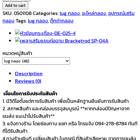
กลอง
Add to cart
Lug
SKU:
0501108
Categories:
lug กลอง
,
อะไหล่กลอง
,
อุปกรณ์เสริม
F-
กลอง
Tags:
lug กลอง
,
ตุ๊กต่ากลอง
DK-
C05
ระ
ยะ
หมวดหมู่สินค้า
รูน๊อต
3.5
ซม.
Description
(35
Reviews (0)
มม.)
เงื่อนไขการรับประกันสินค้า
กลอง
1. มีวีดีโอตั้งแต่การรับสินค้า เพื่อเป็นหลักฐานยืนยันการรับสินค้า
ทอม
2. สภาพสินค้า และกล่องบรรจุสมบูรณ์ **หากกล่องมีปัญหาจาก
floortom
ขนส่ง แนะนำไม่รับสินค้า**
สแนร์
3. แจ้งทางร้าน โดยช่องทาง แชท หรือ โทรแจ้ง 094-278-8784 ทันที
quantity
ที่ได้รับสินค้า
4.ทางร้านยินดี เปลี่ยนสินค้า ในกรณี ที่สินค้าเสียหาย จากการขนส่ง