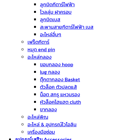
ลูกบิดกีตาร์ไฟฟ้า
โวลลุ่ม ฝาครอบ
ลูกบิดเบส
สะพานสายกีตาร์ไฟฟ้า เบส
อะไหล่อื่นๆ
เฟร็ตกีตาร์
หมุด end pin
อะไหล่กลอง
ขอบกลอง hoop
lug กลอง
ตุ๊กตากลอง Basket
ตัวล็อค ตัวปลดแส้
น็อต สกรู แหวนรอง
หัวล็อคไฮแฮต cluth
ขากลอง
อะไหล่พิณ
อะไหล่ & อุปกรณ์ไวโอลิน
เครื่องมือซ่อม
อุปกรณ์เสริม Accessories