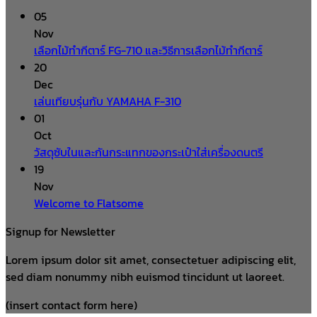
05
Nov
เลือกไม้ทำกีตาร์ FG-710 และวิธีการเลือกไม้ทำกีตาร์
20
Dec
เล่นเทียบรุ่นกับ YAMAHA F-310
01
Oct
วัสดุซับในและกันกระแทกของกระเป๋าใส่เครื่องดนตรี
19
Nov
Welcome to Flatsome
Signup for Newsletter
Lorem ipsum dolor sit amet, consectetuer adipiscing elit,
sed diam nonummy nibh euismod tincidunt ut laoreet.
(insert contact form here)