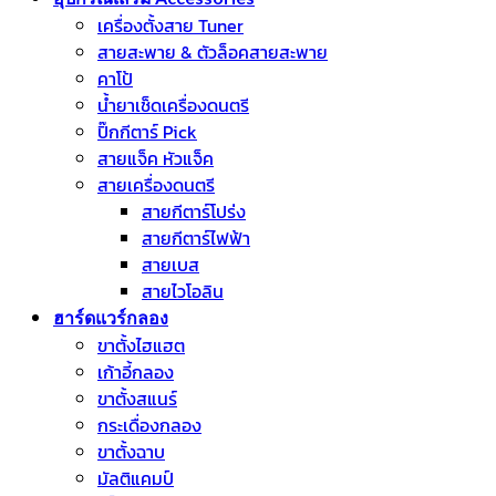
เครื่องตั้งสาย Tuner
สายสะพาย & ตัวล็อคสายสะพาย
คาโป้
น้ำยาเช็ดเครื่องดนตรี
ปิ๊กกีตาร์ Pick
สายแจ็ค หัวแจ็ค
สายเครื่องดนตรี
สายกีตาร์โปร่ง
สายกีตาร์ไฟฟ้า
สายเบส
สายไวโอลิน
ฮาร์ดแวร์กลอง
ขาตั้งไฮแฮต
เก้าอี้กลอง
ขาตั้งสแนร์
กระเดื่องกลอง
ขาตั้งฉาบ
มัลติแคมป์