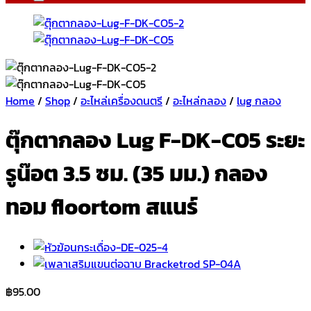
Home
/
Shop
/
อะไหล่เครื่องดนตรี
/
อะไหล่กลอง
/
lug กลอง
ตุ๊กตากลอง Lug F-DK-C05 ระยะ
รูน๊อต 3.5 ซม. (35 มม.) กลอง
ทอม floortom สแนร์
฿
95.00