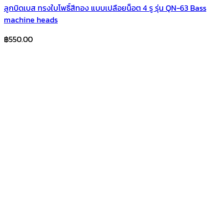
ลูกบิดเบส ทรงใบโพธิ์สีทอง แบบเปลือยน็อต 4 รู รุ่น QN-63 Bass
machine heads
฿
550.00