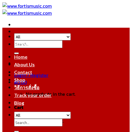
Skip
to
content
Search
หมวดหมู่สินค้า
for:
Home
About Us
Contact
Login / Register
Shop
฿
0.00
วิธีการสั่งซื้อ
No products in the cart.
Track your order
Blog
Cart
No products in the cart.
Search
for: