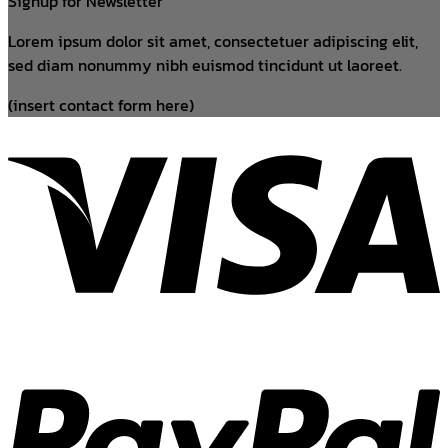
Signup for Newsletter
Lorem ipsum dolor sit amet, consectetuer adipiscing elit,
sed diam nonummy nibh euismod tincidunt ut laoreet.
(insert contact form here)