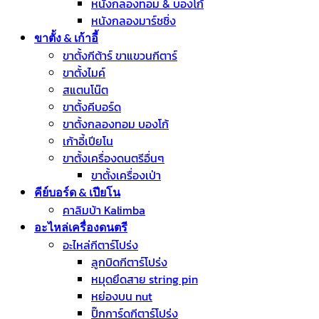
หนังกลองทอม & บองโก้
หนังกลองมาร์ชชิ่ง
ขาตั้ง & เก้าอี้
ขาตั้งกีต้าร์ ขาแขวนกีตาร์
ขาตั้งไมค์
สแตนโน๊ต
ขาตั้งคีบอร์ด
ขาตั้งกลองทอม บองโก้
เก้าอี้เปียโน
ขาตั้งเครื่องดนตรีอื่นๆ
ขาตั้งเครื่องเป่า
คีย์บอร์ด & เปียโน
คาลิมบ้า Kalimba
อะไหล่เครื่องดนตรี
อะไหล่กีตาร์โปร่ง
ลูกบิดกีตาร์โปร่ง
หมุดยึดสาย string pin
หย่องบน nut
ปิ๊กการ์ดกีตาร์โปร่ง