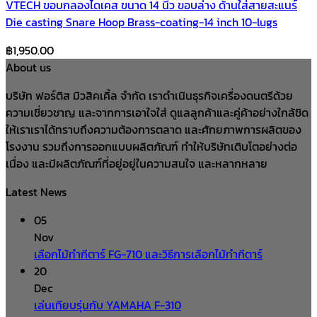
VTECH ขอบกลองไดเคส ขนาด 14 นิ้ว ขอบล่าง ด้านใส่สายสะแนร์
Die casting Snare Hoop Brass-coating-14 inch 10-lugs
฿
1,950.00
About us
บริษัท ฟอร์ติส มิวสิคเคิ้ล จำกัด เราดำเนินธุรกิจเครื่องดนตรีด้วย
ความเชี่ยวชาญ และจากการเอาใจใส่ ดูแลลูกค้าและคู่ค้าอย่างใกล้ชิด
ให้เราเราได้ทราบถึงความต้องการตลาด และศักยภาพการผลิตของ
โรงงาน รวมถึงการออกแบบผลิตภัณฑ์ ทำให้บริษัทเติบโตอย่างต่อ
เนื่อง และมีผลิตภัณฑ์ที่อยู่อยู่ในความสนใจ และหลากหลาย
Latest News
05
Nov
เลือกไม้ทำกีตาร์ FG-710 และวิธีการเลือกไม้ทำกีตาร์
20
Dec
เล่นเทียบรุ่นกับ YAMAHA F-310