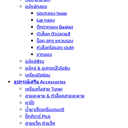
อะไหล่กลอง
ขอบกลอง hoop
lug กลอง
ตุ๊กตากลอง Basket
ตัวล็อค ตัวปลดแส้
น็อต สกรู แหวนรอง
หัวล็อคไฮแฮต cluth
ขากลอง
อะไหล่พิณ
อะไหล่ & อุปกรณ์ไวโอลิน
เครื่องมือซ่อม
อุปกรณ์เสริม Accessories
เครื่องตั้งสาย Tuner
สายสะพาย & ตัวล็อคสายสะพาย
คาโป้
น้ำยาเช็ดเครื่องดนตรี
ปิ๊กกีตาร์ Pick
สายแจ็ค หัวแจ็ค