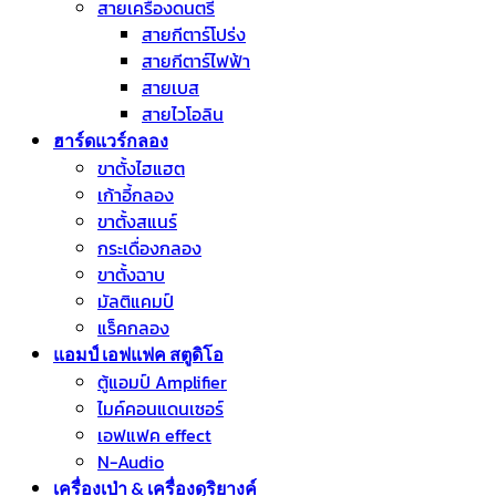
สายเครื่องดนตรี
สายกีตาร์โปร่ง
สายกีตาร์ไฟฟ้า
สายเบส
สายไวโอลิน
ฮาร์ดแวร์กลอง
ขาตั้งไฮแฮต
เก้าอี้กลอง
ขาตั้งสแนร์
กระเดื่องกลอง
ขาตั้งฉาบ
มัลติแคมป์
แร็คกลอง
แอมป์ เอฟแฟค สตูดิโอ
ตู้แอมป์ Amplifier
ไมค์คอนแดนเซอร์
เอฟแฟค effect
N-Audio
เครื่องเป่า & เครื่องดุริยางค์