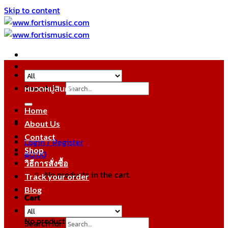
Skip to content
Search for:
หมวดหมู่สินค้า
Home
About Us
Contact
Login / Register
Shop
฿
0.00
วิธีการสั่งซื้อ
No products in the cart.
Track your order
Blog
Cart
No products in the cart.
Search for: