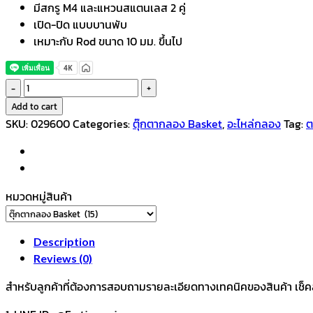
มีสกรู M4 และแหวนสแตนเลส 2 คู่
เปิด-ปิด แบบบานพับ
เหมาะกับ Rod ขนาด 10 มม. ขึ้นไป
VTECH
Bracket
Add to cart
ชุด
SKU:
029600
Categories:
ตุ๊กตากลอง Basket
,
อะไหล่กลอง
Tag:
ต
แขวน
ทอม
VTB-
1
หมวดหมู่สินค้า
โค
ร
เมี่
Description
ยม
Reviews (0)
quantity
สำหรับลูกค้าที่ต้องการสอบถามรายละเอียดทางเทคนิคของสินค้า เช็คสต๊อ