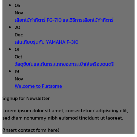
05
Nov
เลือกไม้ทำกีตาร์ FG-710 และวิธีการเลือกไม้ทำกีตาร์
20
Dec
เล่นเทียบรุ่นกับ YAMAHA F-310
01
Oct
วัสดุซับในและกันกระแทกของกระเป๋าใส่เครื่องดนตรี
19
Nov
Welcome to Flatsome
Signup for Newsletter
Lorem ipsum dolor sit amet, consectetuer adipiscing elit,
sed diam nonummy nibh euismod tincidunt ut laoreet.
(insert contact form here)