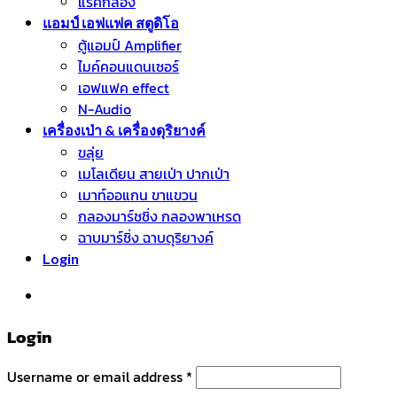
แร็คกลอง
แอมป์ เอฟแฟค สตูดิโอ
ตู้แอมป์ Amplifier
ไมค์คอนแดนเซอร์
เอฟแฟค effect
N-Audio
เครื่องเป่า & เครื่องดุริยางค์
ขลุ่ย
เมโลเดียน สายเป่า ปากเป่า
เมาท์ออแกน ขาแขวน
กลองมาร์ชชิ่ง กลองพาเหรด
ฉาบมาร์ชิ่ง ฉาบดุริยางค์
Login
หมวดหมู่สินค้า
Login
Username or email address
*