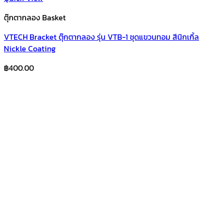
ตุ๊กตากลอง Basket
VTECH Bracket ตุ๊กตากลอง รุ่น VTB-1 ชุดแขวนทอม สีนิกเกิ้ล
Nickle Coating
฿
400.00