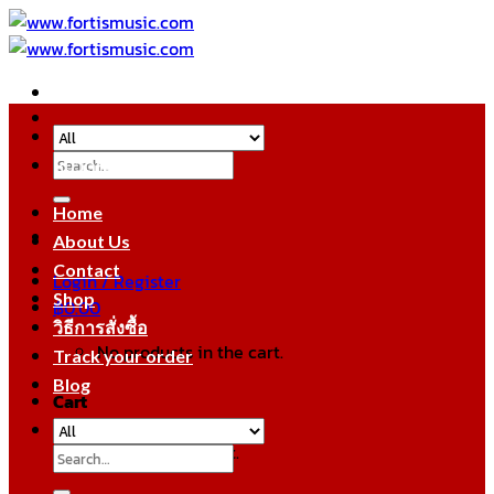
Skip
to
content
Search
หมวดหมู่สินค้า
for:
Home
About Us
Contact
Login / Register
Shop
฿
0.00
วิธีการสั่งซื้อ
No products in the cart.
Track your order
Blog
Cart
No products in the cart.
Search
for: