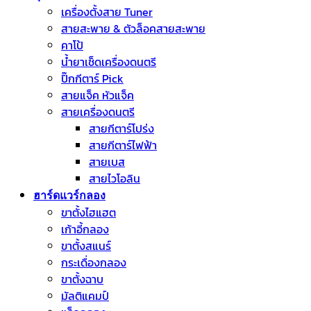
เครื่องตั้งสาย Tuner
สายสะพาย & ตัวล็อคสายสะพาย
คาโป้
น้ำยาเช็ดเครื่องดนตรี
ปิ๊กกีตาร์ Pick
สายแจ็ค หัวแจ็ค
สายเครื่องดนตรี
สายกีตาร์โปร่ง
สายกีตาร์ไฟฟ้า
สายเบส
สายไวโอลิน
ฮาร์ดแวร์กลอง
ขาตั้งไฮแฮต
เก้าอี้กลอง
ขาตั้งสแนร์
กระเดื่องกลอง
ขาตั้งฉาบ
มัลติแคมป์