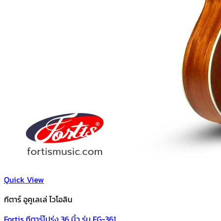
Quick View
กีตาร์ อูคูเลเล่ ไวโอลิน
Fortis กีตาร์โปร่ง 36 นิ้ว รุ่น FG-361