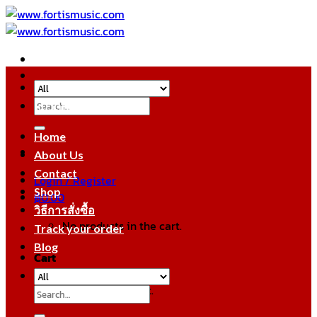
Skip
to
content
Search
หมวดหมู่สินค้า
for:
Home
About Us
Contact
Login / Register
Shop
฿
0.00
วิธีการสั่งซื้อ
No products in the cart.
Track your order
Blog
Cart
No products in the cart.
Search
for: