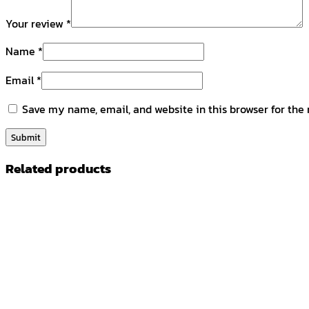
Your review
*
Name
*
Email
*
Save my name, email, and website in this browser for the
Related products