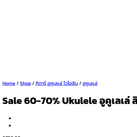
Home
/
Shop
/
กีตาร์ อูคูเลเล่ ไวโอลิน
/
อูคูเลเล่
Sale 60-70% Ukulele อูคูเลเล่ 