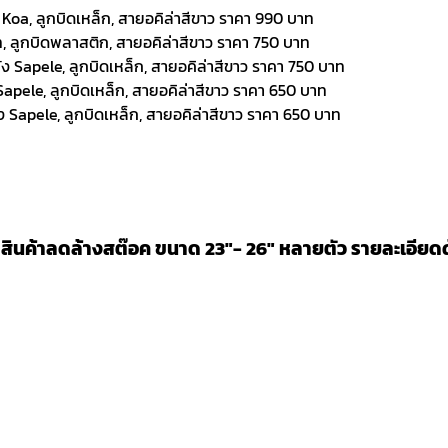
้ Koa, ลูกบิดเหล็ก, สายอคิล่าสีขาว ราคา 990 บาท
ัท, ลูกบิดพลาสติก, สายอคิล่าสีขาว ราคา 750 บาท
ัง Sapele, ลูกบิดเหล็ก, สายอคิล่าสีขาว ราคา 750 บาท
Sapele, ลูกบิดเหล็ก, สายอคิล่าสีขาว ราคา 650 บาท
ัง Sapele, ลูกบิดเหล็ก, สายอคิล่าสีขาว ราคา 650 บาท
ล่ สินค้าลดล้างสต๊อค ขนาด 23″- 26″ หลายตัว รายละเอียด