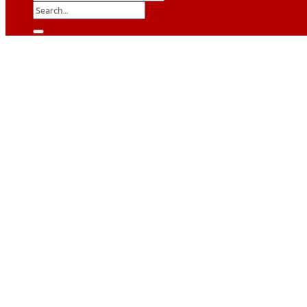
Search
for: