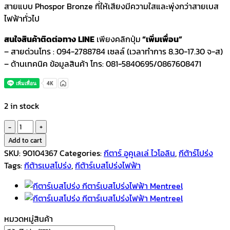
สายแบบ Phospor Bronze ที่ให้เสียงมีความใสและพุ่งกว่าสายเบส
ไฟฟ้าทั่วไป
สนใจสินค้าติดต่อทาง
LINE
เพียงคลิกปุ่ม
“เพิ่มเพื่อน”
– สายด่วนโทร : 094-2788784 เซลล์ (เวลาทำการ 8.30-17.30 จ-ส)
– ด้านเทคนิค ข้อมูลสินค้า โทร: 081-5840695/0867608471
2 in stock
Mentreel
กีตาร์
Add to cart
เบส
SKU:
90104367
Categories:
กีตาร์ อูคูเลเล่ ไวโอลิน
,
กีต้าร์โปร่ง
โปร่ง
Tags:
กีต้ารเบสโปร่ง
,
กีต้าร์เบสโปร่งไฟฟ้า
ไฟฟ้า
B-
20
SB
หมวดหมู่สินค้า
quantity