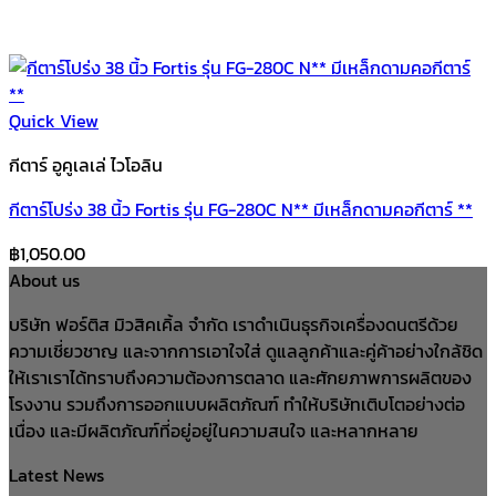
Quick View
กีตาร์ อูคูเลเล่ ไวโอลิน
กีตาร์โปร่ง 38 นิ้ว Fortis รุ่น FG-280C N** มีเหล็กดามคอกีตาร์ **
฿
1,050.00
About us
บริษัท ฟอร์ติส มิวสิคเคิ้ล จำกัด เราดำเนินธุรกิจเครื่องดนตรีด้วย
ความเชี่ยวชาญ และจากการเอาใจใส่ ดูแลลูกค้าและคู่ค้าอย่างใกล้ชิด
ให้เราเราได้ทราบถึงความต้องการตลาด และศักยภาพการผลิตของ
โรงงาน รวมถึงการออกแบบผลิตภัณฑ์ ทำให้บริษัทเติบโตอย่างต่อ
เนื่อง และมีผลิตภัณฑ์ที่อยู่อยู่ในความสนใจ และหลากหลาย
Latest News