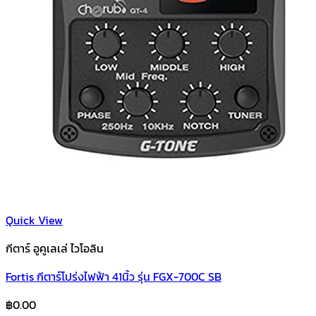
Quick View
กีตาร์ อูคูเลเล่ ไวโอลิน
Fortis กีตาร์โปร่งไฟฟ้า 41นิ้ว รุ่น FGX-700C SB
฿
0.00