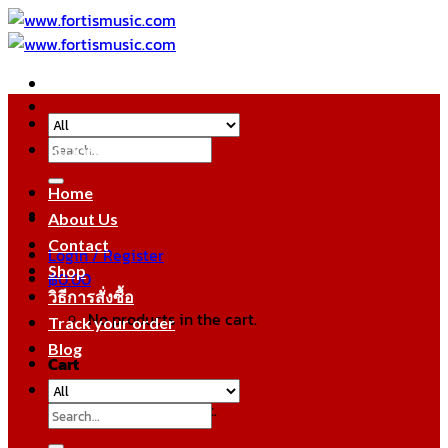
Skip
to
content
Search
หมวดหมู่สินค้า
for:
Home
About Us
Contact
Login / Register
Shop
฿
0.00
วิธีการสั่งซื้อ
No products in the cart.
Track your order
Blog
Cart
No products in the cart.
Search
for: