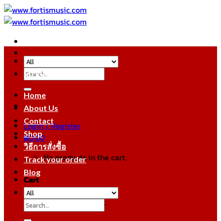
Skip
to
content
Search
หมวดหมู่สินค้า
for:
Home
About Us
Contact
Login / Register
Shop
฿
0.00
วิธีการสั่งซื้อ
No products in the cart.
Track your order
Blog
Cart
No products in the cart.
Search
for: