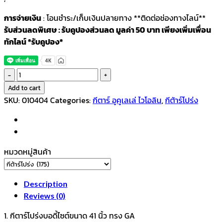
การจ่ายเงิน
: โอนชำระ/เก็บเงินปลายทาง **ติดต่อช่องทางไลน์**
รับส่วนลดพิเศษ : รับคูปองส่วนลด มูลค่า 50 บาท เพียงเพิ่มเพื่อน
ทักไลน์ *รับคูปอง*
Fortis
กีตาร์
Add to cart
โปร่ง
SKU:
010404
Categories:
กีตาร์ อูคูเลเล่ ไวโอลิน
,
กีต้าร์โปร่ง
41นิ้ว
รุ่น
FG-
900C
หมวดหมู่สินค้า
SB
quantity
Description
Reviews (0)
1. กีตาร์โปร่งบอดี้ไซต์ขนาด 41 นิ้ว ทรง GA