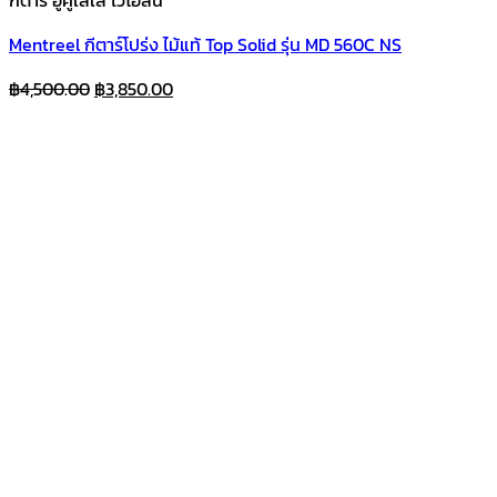
กีตาร์ อูคูเลเล่ ไวโอลิน
Mentreel กีตาร์โปร่ง ไม้แท้ Top Solid รุ่น MD 560C NS
Original
Current
฿
4,500.00
฿
3,850.00
price
price
was:
is:
฿4,500.00.
฿3,850.00.