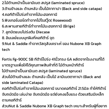
2.ไม้ด้านหน้าเป็นลามิเนต สปรูส (laminated spruce)
3.ด้านข้างและ ด้านหลัง เป็นไม้คาทาปา (Back and side catapa)
4.คอกีต้าร์โปร่งทำจากไม้มะฮอกกานี
5.ฟิงเกอร์บอร์ดทำจากไม้โรสวู๊ด( Rosewood)
6.สะพานสายกีต้าร์ทำจากไม้มะฮอกกานี (Brige)
7. ลูกบิดแบบโปร่งตัน Diecase
8. อินเลย์แบบมุกฝังที่คอกีต้าร์ จุด
9.Nut & Saddle ทำจากวัสดุสังเคราะห์ ของ Nubone XB Graph
tech
Fortis Fg-900C SB กีต้าร์โปร่ง 41นิ้วทรง GA ผลิตจากโรงงานที่ได้
มาตรฐานเพื่อให้ได้คุณภาพสินค้าที่ดี ไม้ด้านหน้ากีต้าร์
ไม้ด้านหน้าเป็นลามิเนต สปรูส (laminated spruce)
ส่วนไม้ด้านข้างและ ด้านหลัง เป็นไม้ ลามิเนตตาทาปา (Back and
side laminated Catapa)
คอกีต้าร์โปร่งทำจากไม้มะฮอกกานี ขนาดคอกีต้าร์ 21.5มิล ทำให้กีต้าร์
จับถนัดมือ เล่นง่าย จับถนัดมือ แต่ยังคงแข็งแรง ด้วยเสริมมีเหล็ก
ดามคอกีต้าร์
ส่วนNut & Saddle Nubone XB Graph tech เหมาะสำหรับผู้ที่อยาก