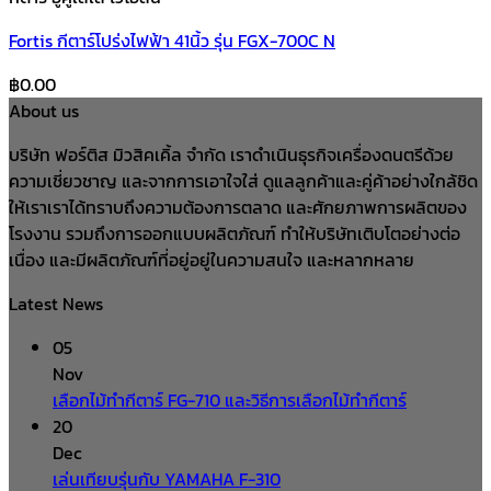
Fortis กีตาร์โปร่งไฟฟ้า 41นิ้ว รุ่น FGX-700C N
฿
0.00
About us
บริษัท ฟอร์ติส มิวสิคเคิ้ล จำกัด เราดำเนินธุรกิจเครื่องดนตรีด้วย
ความเชี่ยวชาญ และจากการเอาใจใส่ ดูแลลูกค้าและคู่ค้าอย่างใกล้ชิด
ให้เราเราได้ทราบถึงความต้องการตลาด และศักยภาพการผลิตของ
โรงงาน รวมถึงการออกแบบผลิตภัณฑ์ ทำให้บริษัทเติบโตอย่างต่อ
เนื่อง และมีผลิตภัณฑ์ที่อยู่อยู่ในความสนใจ และหลากหลาย
Latest News
05
Nov
เลือกไม้ทำกีตาร์ FG-710 และวิธีการเลือกไม้ทำกีตาร์
20
Dec
เล่นเทียบรุ่นกับ YAMAHA F-310