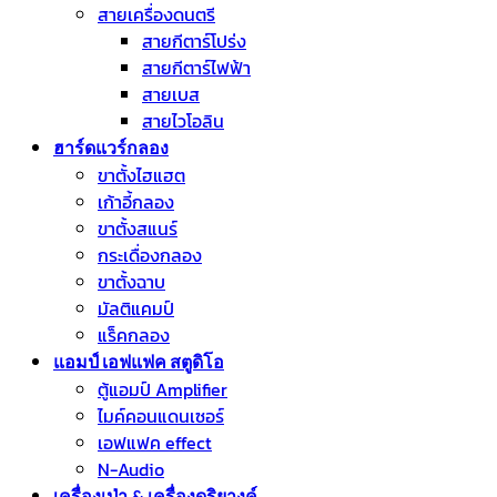
สายเครื่องดนตรี
สายกีตาร์โปร่ง
สายกีตาร์ไฟฟ้า
สายเบส
สายไวโอลิน
ฮาร์ดแวร์กลอง
ขาตั้งไฮแฮต
เก้าอี้กลอง
ขาตั้งสแนร์
กระเดื่องกลอง
ขาตั้งฉาบ
มัลติแคมป์
แร็คกลอง
แอมป์ เอฟแฟค สตูดิโอ
ตู้แอมป์ Amplifier
ไมค์คอนแดนเซอร์
เอฟแฟค effect
N-Audio
เครื่องเป่า & เครื่องดุริยางค์