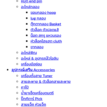
หมุด end pin
อะไหล่กลอง
ขอบกลอง hoop
lug กลอง
ตุ๊กตากลอง Basket
ตัวล็อค ตัวปลดแส้
น็อต สกรู แหวนรอง
หัวล็อคไฮแฮต cluth
ขากลอง
อะไหล่พิณ
อะไหล่ & อุปกรณ์ไวโอลิน
เครื่องมือซ่อม
อุปกรณ์เสริม Accessories
เครื่องตั้งสาย Tuner
สายสะพาย & ตัวล็อคสายสะพาย
คาโป้
น้ำยาเช็ดเครื่องดนตรี
ปิ๊กกีตาร์ Pick
สายแจ็ค หัวแจ็ค